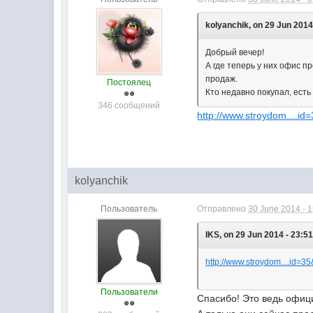
kolyanchik, on 29 Jun 2014
Добрый вечер!
А где теперь у них офис п
продаж.
Постоялец
Кто недавно покупал, ест
346 сообщений
http://www.stroydom....id
kolyanchik
Пользователь
Отправлено
30 June 2014 - 
IKS, on 29 Jun 2014 - 23:51
http://www.stroydom....id=3
Пользователи
Спасибо! Это ведь офи