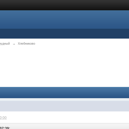
рудный
→
Хлебниково
20:00
07:39: