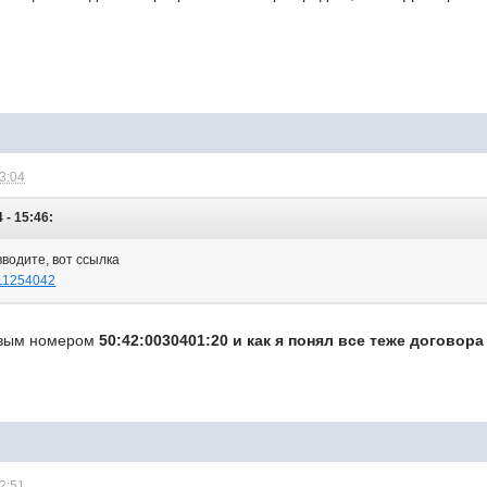
23:04
 - 15:46:
вводите, вот ссылка
0_11254042
ровым номером
50:42:0030401:20 и как я понял все теже договора
02:51