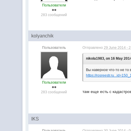
Пользователи
283 сообщений
kolyanchik
Пользователь
Отправлено
29 June 2014 - 
nikola1983, on 16 May 2014
Вы наверное что-то не то 
https://rosreestr.ru...id=15
Пользователи
там еще есть с кадаст
283 сообщений
IKS
Пользователь
Отправлено
30 June 2014 - 