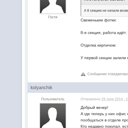
А 8 секцию не начали воз
Гости
Свеженькие фотки:
8-я секция, работа идёт:
Отделка кирпичом:
У первой секции залили 
Сообщение отредактиров
kolyanchik
Пользователь
Отправлено
29 June 2014 - 
Добрый вечер!
А где теперь у них офис
пообщаться в отделе пр
Кто недавно покупал, ес