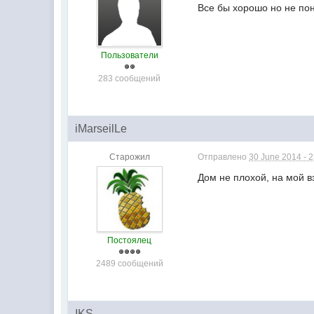
Все бы хорошо но не пон
Пользователи
283 сообщений
iMarseilLe
Старожил
Отправлено
30 June 2014 - 
Дом не плохой, на мой вз
Постоялец
2489 сообщений
IKS