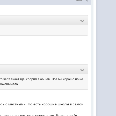
#869
о черт знает где, спорим в общем. Все бы хорошо но не
ооочень мало.
аюсь с местными. Но есть хорошие школы в самой
иника получше, но с очередями. Больница (в