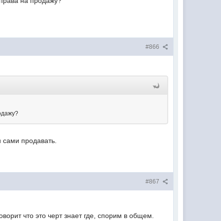
 права на продажу?
#866
родажу?
 сами продавать.
#867
ворит что это черт знает где, спорим в общем.