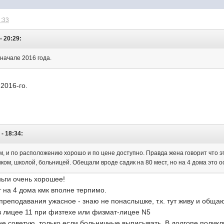
2:33
- 20:29:
 начале 2016 года.
 2016-го.
 - 18:34:
, и по расположению хорошо и по цене доступно. Правда жена говорит что эт
иком, школой, больницей. Обещали вроде садик на 80 мест, но на 4 дома это 
ньги очень хорошее!
т на 4 дома кмк вполне терпимо.
 преподавания ужасное - знаю не понаслышке, т.к. тут живу и общ
 в лицее 11 при физтехе или физмат-лицее N5
не советую, только если больничные выписывать. В долгопе поликл