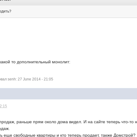
водить?
какой то дополнительный монолит:
ал senh: 27 June 2014 - 21:05
22:15
 продаж, раньше прям около дома видел. И на сайте теперь что-то 
одаж.
ть еще свободные квартиры и кто теперь продает, также Домстрой?