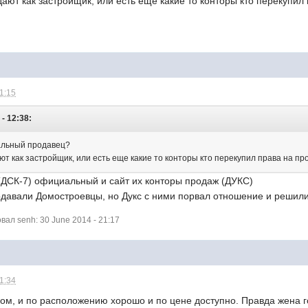
дают как застройщик, или есть еще какие то конторы кто перекупил
21:15
 - 12:38:
альный продавец?
ют как застройщик, или есть еще какие то конторы кто перекупил права на п
 (ДСК-7) официальный и сайт их конторы продаж (ДУКС)
родавали Домостроевцы, но Дукс с ними порвал отношение и решили
ал senh: 30 June 2014 - 21:17
21:34
ом, и по расположению хорошо и по цене доступно. Правда жена го