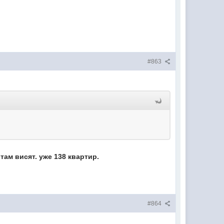
#863
 там висят. уже 138 квартир.
#864