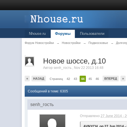
Nhouse.ru
Форумы
Пользователи
Форум Новостройки
→
Новостройки
→
Подмосковье
→
Долгоп
.
Новое шоссе, д.10
Автор
senh_гость
,
Nov 22 2013 16:48
«
НАЗАД
ВПЕРЕД
»
Страниц
42
43
44
45
46
Сообщений в теме: 6305
senh_гость
Отправлено
27 June 2014 - 
AVNYCH, on 27 Jun 2014 - 