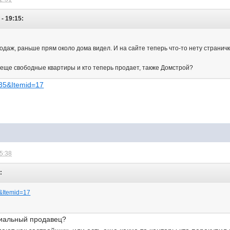
 - 19:15:
родаж, раньше прям около дома видел. И на сайте теперь что-то нету странич
ь еще свободные квартиры и кто теперь продает, также Домстрой?
=35&Itemid=17
15:38
:
5&Itemid=17
циальный продавец?