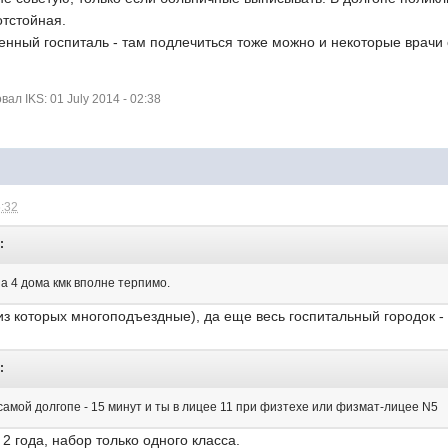
отстойная.
оенный госпиталь - там подлечиться тоже можно и некоторые врачи
л IKS: 01 July 2014 - 02:38
6:32
:
на 4 дома кмк вполне терпимо.
 из которых многоподъездные), да еще весь госпитальный городок -
:
самой долгопе - 15 минут и ты в лицее 11 при физтехе или физмат-лицее N5
2 года, набор только одного класса.