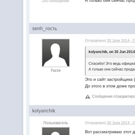
А только они сейчас про
283 сообщений
senh_гость
Отправлено
30 June 2014 - 
kolyanchik, on 30 Jun 2014
Спасибо! Это ведь офици
А только они сейчас прода
Гости
Это и сайт застройщика
До этого в этом доме п
Сообщение отредактиров
kolyanchik
Пользователь
Отправлено
30 June 2014 - 
Вот рассматриваю этот д