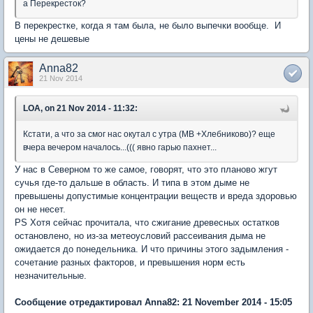
а Перекресток?
В перекрестке, когда я там была, не было выпечки вообще. И
цены не дешевые
Anna82
21 Nov 2014
LOA, on 21 Nov 2014 - 11:32:
Кстати, а что за смог нас окутал с утра (МВ +Хлебниково)? еще
вчера вечером началось...((( явно гарью пахнет...
У нас в Северном то же самое, говорят, что это планово жгут
сучья где-то дальше в область. И типа в этом дыме не
превышены допустимые концентрации веществ и вреда здоровью
он не несет.
PS Хотя сейчас прочитала, что сжигание древесных остатков
остановлено, но из-за метеоусловий рассеивания дыма не
ожидается до понедельника. И что причины этого задымления -
сочетание разных факторов, и превышения норм есть
незначительные.
Сообщение отредактировал Anna82: 21 November 2014 - 15:05