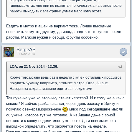
гипермаркетах мне они не нравятся по качеству, а на рынок после
работы выходить с электрички думаю мало кому охота
Ездить в метро и ашан не вариант тоже. Лочше выходные
посвятить чему-то другому, да иногда надо что-то купить после
работы. Магазин нужен и овощи, фрукты особенно.
SergeAS
21 Nov 2014
LOA, on 21 Nov 2014 - 12:36:
Кроме того,можно ведь раз в неделю с кучей остальных продуктов
покупать буханку, например, в том же Метро, Окее, Ашане.
Наверняка ведь на машине едете за продуктами
Так буханка уже ко вторнику станет черствой. И к тому же а как с
мясом? Я сейчас разбалывался, через день захожу в Эдиту и
покупаю свежеразмороженное
мясо под сегодняшние мысли
об ужине, которое тут же готовлю. А из Ашана даже с зоной
свежести к концу недели мясо уже не то. Да и невозможно в
выходной определить, что захочется поесть на неделе.
Раньше тоже ездил по Ашанам, но теперь понял, что магазины