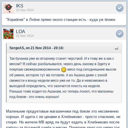
IKS
22 Nov 2014
"Кораблик" в Лобне прямо около станции есть - куда уж ближе.
LOA
22 Nov 2014
SergeAS, on 21 Nov 2014 - 20:16:
Так буханка уже ко вторнику станет черствой. И к тому же а как с
мясом? Я сейчас разбалывался, через день захожу в Эдиту и
покупаю свежеразмороженное
мясо под сегодняшние мысли
об ужине, которое тут же готовлю. А из Ашана даже с зоной
свежести к концу недели мясо уже не то. Да и невозможно в
выходной определить, что захочется поесть на неделе.
Раньше тоже ездил по Ашанам, но теперь понял, что магазины
под боком - это очень хорошо!
Маленькие продуктовые магазинчики под боком это несомненно
хорошо. И эдита с ее ценами в Хлебниково - просто спасение, не
спорю. Но жители МВ вряд ли будут ездить в Хлебниково после
работы за буханкой хлеба и мясом. Понятное дело,что через год