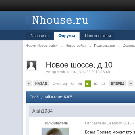
Nhouse.ru
Форумы
Пользователи
Форум Новостройки
→
Новостройки
→
Подмосковье
→
Долгоп
.
Новое шоссе, д.10
Автор
senh_гость
,
Nov 22 2013 16:48
«
НАЗАД
ВПЕРЕД
»
Страниц
89
90
91
92
93
Сообщений в теме: 6305
Aish1984
Пользователь
Отправлено
14 March 2015 -
Всем Привет, может кто 