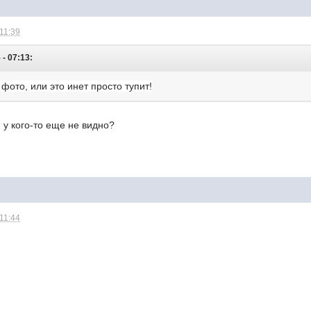
 11:39
 - 07:13:
 фото, или это инет просто тупит!
 у кого-то еще не видно?
 11:44