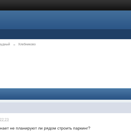
рудный
→
Хлебниково
 22:23
знает не планируют ли рядом строить паркинг?