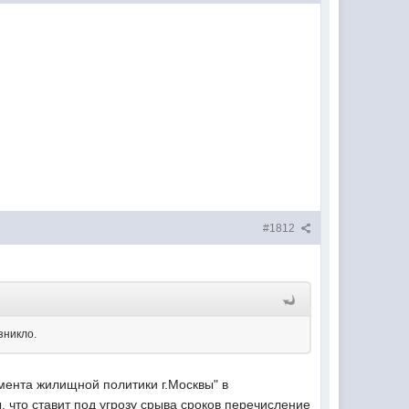
#1812
зникло.
мента жилищной политики г.Москвы" в
 что ставит под угрозу срыва сроков перечисление