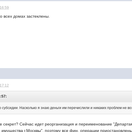
 16:59
о всех домах застеклены.
 17:12
9:57:
 субсидии. Насколько я знаю деньги им перечислили и никаких проблем не во
не секрет? Сейчас идет реорганизация и переименование "Департа
 имущества г.Москвы", поэтому все фин. операции приостановлены,