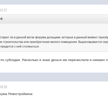
 22:57
44:
тствуют ли в данной ветке форума дольщики, которые в данный момент приоб
ля строительства или приобретения жилого помещения. Вырисовывается сер
 придется с ней столкнуться.
по субсидии. Насколько я знаю деньги им перечислили и никаких п
 09:58
рума Новостройкина: