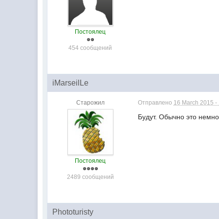
Постоялец
454 сообщений
iMarseilLe
Старожил
Отправлено
16 March 2015 -
Будут. Обычно это немно
Постоялец
2489 сообщений
Phototuristy