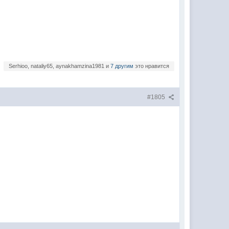
Serhioo, nataliy65, aynakhamzina1981 и
7 другим
это нравится
#1805