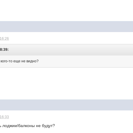
 16:26
8:39:
 кого-то еще не видно?
 16:33
ь лоджии/балконы не будут?