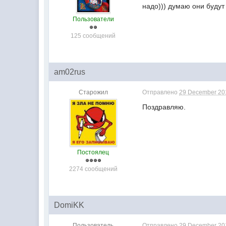
надо))) думаю они будут
Пользователи
125 сообщений
am02rus
Старожил
Отправлено
29 December 201
Поздравляю.
Постоялец
2274 сообщений
DomiKK
Пользователь
Отправлено
29 December 201