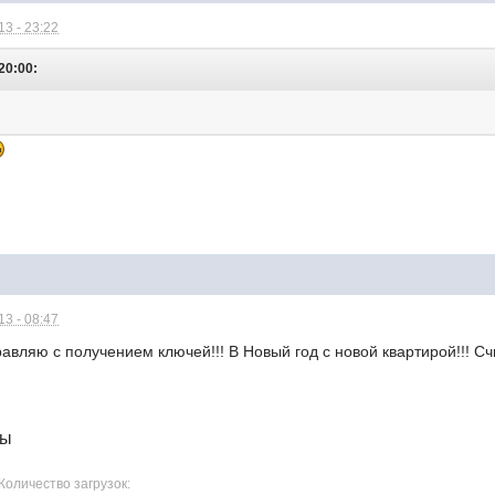
3 - 23:22
20:00:
3 - 08:47
равляю с получением ключей!!! В Новый год с новой квартирой!!! С
лы
 Количество загрузок: