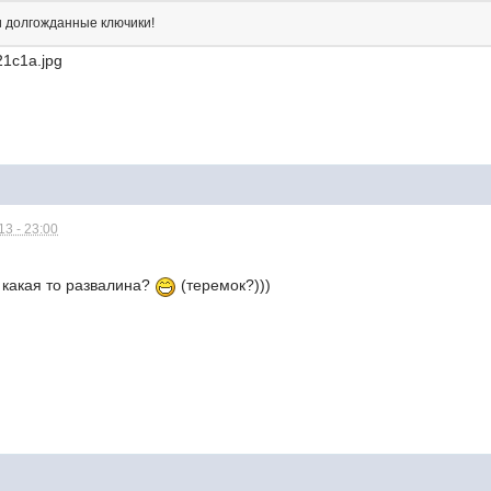
и долгожданные ключики!
3 - 23:00
е какая то развалина?
(теремок?)))