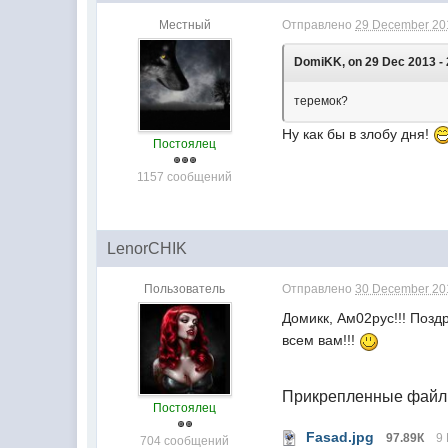
Местный
Отправлено
29 December 201
DomiKK, on 29 Dec 2013 - 
теремок?
Ну как бы в злобу дня!
Постоялец
1157 сообщений
LenorCHIK
Пользователь
Отправлено
30 December 201
Домикк, Ам02рус!!! Позд
всем вам!!!
Прикрепленные фай
Постоялец
Fasad.jpg
97.89К
9
704 сообщений