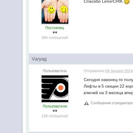
Спасибо LenorCHIK
Постоялец
566 сообщений
Varyag
Пользователь
Отправлено
09 January 2014 
Сегодня наконец-то полу
Лифты в 5 секции 22 ко
ключей на 3 месяца впе
Сообщение отредактирова
Пользователи
188 сообщений