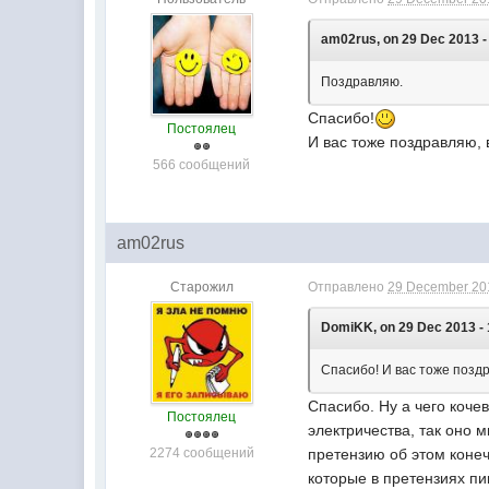
am02rus, on 29 Dec 2013 -
Поздравляю.
Спасибо!
Постоялец
И вас тоже поздравляю, 
566 сообщений
am02rus
Старожил
Отправлено
29 December 201
DomiKK, on 29 Dec 2013 - 
Спасибо! И вас тоже поздр
Спасибо. Ну а чего коче
Постоялец
электричества, так оно 
2274 сообщений
претензию об этом конеч
которые в претензиях пи