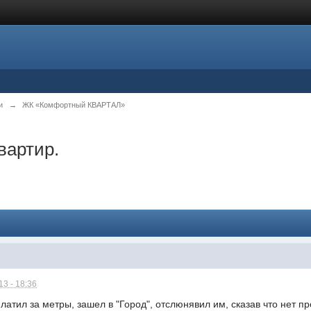
и
→
ЖК «Комфортный КВАРТАЛ»
вартир.
3 - 18:36
платил за метры, зашел в "Город", отслюнявил им, сказав что нет п