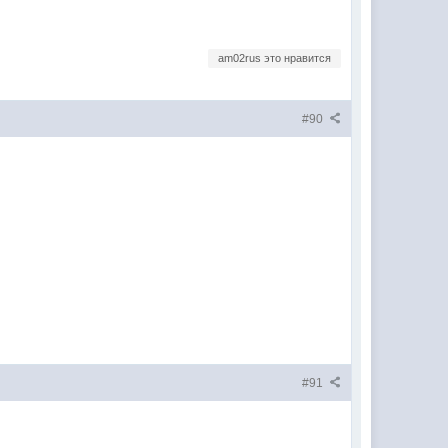
am02rus это нравится
#90
#91