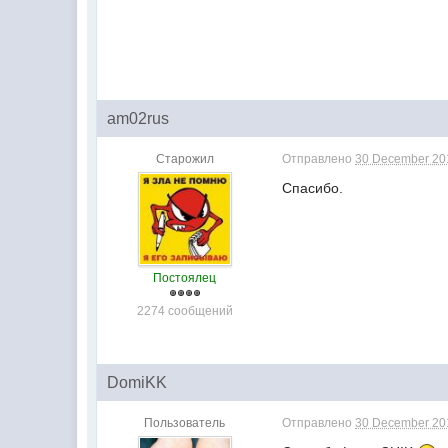
am02rus
Старожил
Отправлено
30 December 201
Спасибо.
Постоялец
2274 сообщений
DomiKK
Пользователь
Отправлено
30 December 201