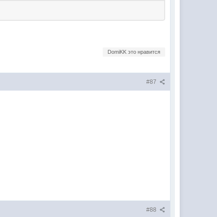
DomiKK это нравится
#87
#88