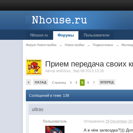
Nhouse.ru
Форумы
Пользователи
Форум Новостройки
→
Новостройки
→
Подмосковье
→
Мытищ
.
Прием передача своих к
Автор
am02rus
,
Sep 08 2013 13:26
«
НАЗАД
ВПЕРЕД
Страниц
3
4
5
6
7
Сообщений в теме: 138
ultras
Пользователь
Отправлено
29 December 201
А в чём загвоздка?))) До