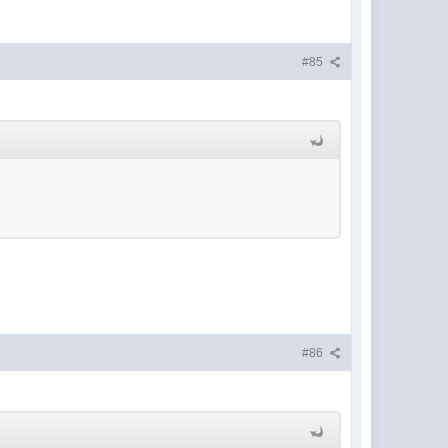
#85
#86