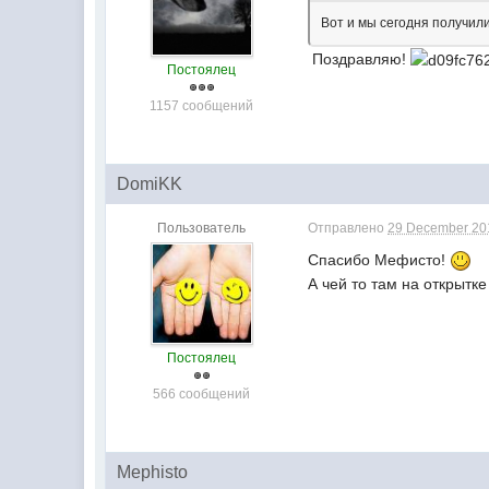
Вот и мы сегодня получил
Поздравляю!
Постоялец
1157 сообщений
DomiKK
Пользователь
Отправлено
29 December 201
Спасибо Мефисто!
А чей то там на открытк
Постоялец
566 сообщений
Mephisto