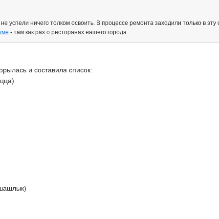
не успели ничего толком освоить. В процессе ремонта заходили только в эт
уме
- там как раз о ресторанах нашего города.
орылась и составила список:
ицца)
 шашлык)