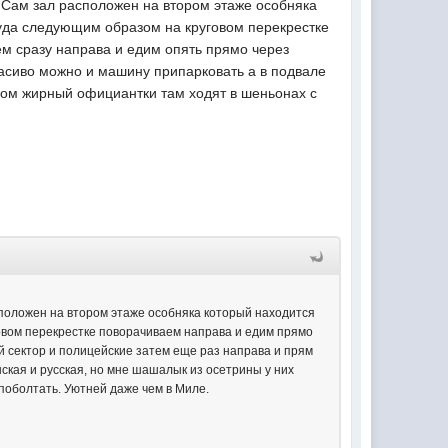
. Сам зал расположен на втором этаже особняка
туда следующим образом на круговом перекрестке
м сразу направа и едим опять прямо через
расиво можно и машину припарковать а в подвале
шком жирный официантки там ходят в шеньонах с
сположен на втором этаже особняка который находится
говом перекрестке поворачиваем направа и едим прямо
й сектор и полицейские затем еще раз направа и прям
нская и русская, но мне шашалык из осетрины у них
поболтать. Уютней даже чем в Миле.