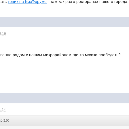
тать
топик на БизФоруме
- там как раз о ресторанах нашего города.
8:19
твенно рядом с нашим микрорайоном где-то можно пообедать?
1:14
10:16: