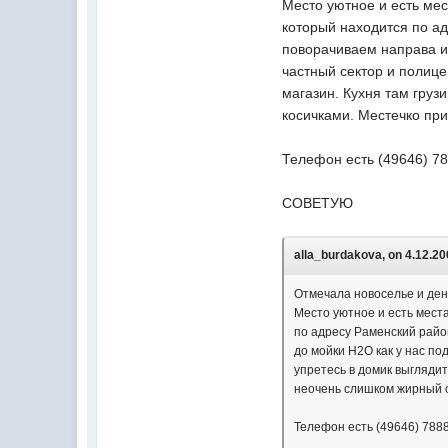
Место уютное и есть мес
который находится по ад
поворачиваем направа и
частный сектор и полице
магазин. Кухня там груз
косичками. Местечко при
Телефон есть (49646) 7
СОВЕТУЮ
alla_burdakova, on 4.12.20
Отмечала новоселье и ден
Место уютное и есть мест
по адресу Раменский райо
до мойки Н2О как у нас п
упретесь в домик выглядит
неочень слишком жирный о
Телефон есть (49646) 788