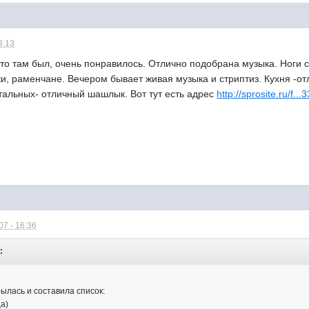
3:13
кто там был, очень понравилось. Отлично подобрана музыка. Ноги 
и, раменчане. Вечером бывает живая музыка и стриптиз. Кухня -отл
стальных- отличный шашлык. Вот тут есть адрес
http://sprosite.ru/f.
7 - 16:36
:
ылась и составила список:
ца)