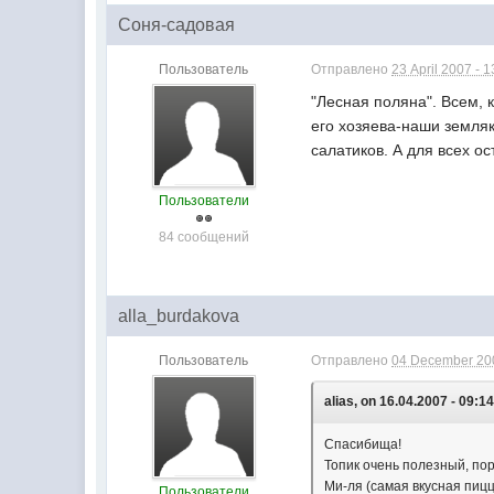
Соня-садовая
Пользователь
Отправлено
23 April 2007 - 1
"Лесная поляна". Всем, 
его хозяева-наши земляк
салатиков. А для всех о
Пользователи
84 сообщений
alla_burdakova
Пользователь
Отправлено
04 December 200
alias, on 16.04.2007 - 09:14
Спасибища!
Топик очень полезный, пор
Ми-ля (самая вкусная пиц
Пользователи