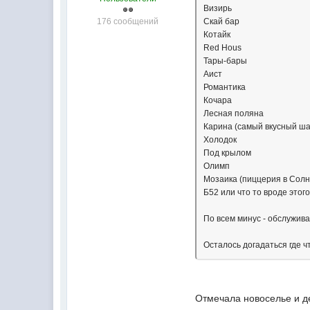
Визирь
176 сообщений
Скай бар
Котайк
Red Hous
Тары-бары
Аист
Романтика
Кочара
Лесная поляна
Карина (самый вкусный ш
Холодок
Под крылом
Олимп
Мозаика (пиццерия в Солн
Б52 или что то вроде этог
По всем минус - обслужива
Осталось догадаться где ч
Отмечала новоселье и д