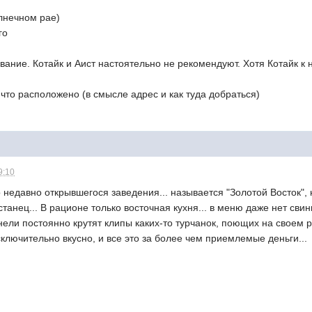
лнечном рае)
го
вание. Котайк и Аист настоятельно не рекомендуют. Хотя Котайк к 
 что расположено (в смысле адрес и как туда добраться)
9:10
о недавно открывшегося заведения... называется "Золотой Восток",
станец... В рационе только восточная кухня... в меню даже нет сви
ли постоянно крутят клипы каких-то турчанок, поющих на своем ро
сключительно вкусно, и все это за более чем приемлемые деньги...