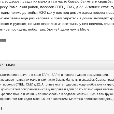
та во дворе правда их мало и там часто бываю банкеты и свадьбы
ресу Раменский район, поселок СПЕЦ, СМУ, д.22. А точнее ехать 
 едим прямо до мойки Н2О как у нас под домом затем поворачивае
йские затем еще раз направа и прям упретесь в домик выглядит к
инская и русская, но мне шашалык из осетрины у них неочень сли
ятное посидеть, поболтать. Уютней даже чем в Миле.
8888
07 - 14:34:
ь рождения в августе в кафе ТАРЫ-БАРЫ и попала туда по рекомендации.
а во дворе правда их мало и там часто бываю банкеты и свадьбы. Сам зал ра
н, поселок СПЕЦ, СМУ, д.22. А точнее ехать туда следующим образом на кру
од домом затем поворачиваем сразу направа и едим опять прямо через частны
 красиво можно и машину припарковать а в подвале магазин. Кухня там грузи
фициантки там ходят в шеньонах с косичками. Местечко приятное посидеть, 
88