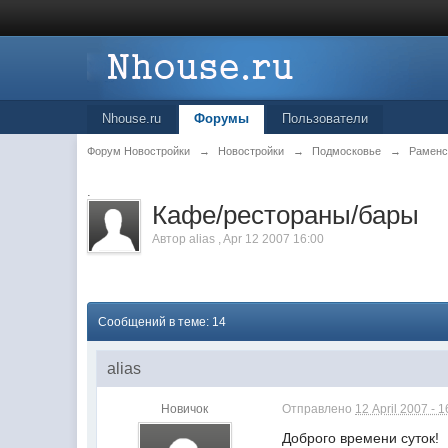
Nhouse.ru
Форумы
Пользователи
Форум Новостройки
→
Новостройки
→
Подмосковье
→
Раменс
.
Кафе/рестораны/бары
Автор
alias
,
Apr 12 2007 16:00
Сообщений в теме: 14
alias
Новичок
Отправлено
12 April 2007 - 1
Доброго времени суток!