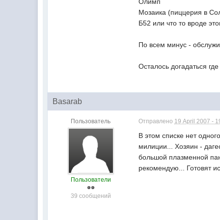
Олимп
Мозаика (пиццерия в Со
Б52 или что то вроде это
По всем минус - обслужи
Осталось догадаться где
Basarab
Пользователь
Отправлено
19 April 2007 - 1
В этом списке нет одног
милиции... Хозяин - даге
большой плазменной пане
рекомендую... Готовят и
Пользователи
39 сообщений