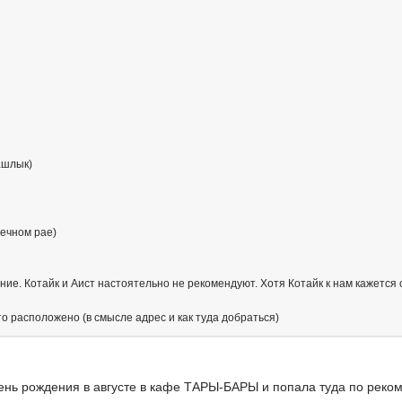
ашлык)
ечном рае)
о
ние. Котайк и Аист настоятельно не рекомендуют. Хотя Котайк к нам кажется 
то расположено (в смысле адрес и как туда добраться)
ень рождения в августе в кафе ТАРЫ-БАРЫ и попала туда по реко