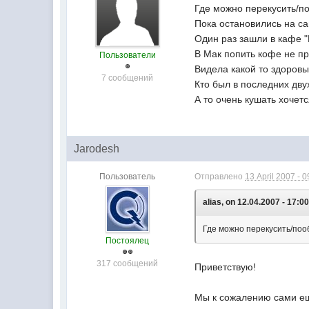
Где можно перекусить/по
Пока остановились на с
Один раз зашли в кафе 
В Мак попить кофе не пр
Пользователи
Видела какой то здоровы
7 сообщений
Кто был в последних дв
А то очень кушать хочет
Jarodesh
Пользователь
Отправлено
13 April 2007 - 0
alias, on 12.04.2007 - 17:00
Где можно перекусить/поо
Постоялец
317 сообщений
Приветствую!
Мы к сожалению сами ещ