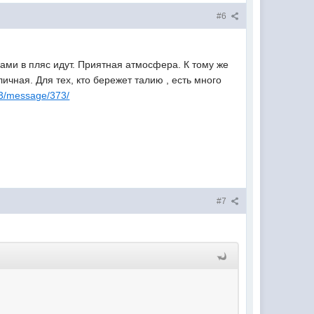
#6
сами в пляс идут. Приятная атмосфера. К тому же
ичная. Для тех, кто бережет талию , есть много
..33/message/373/
#7