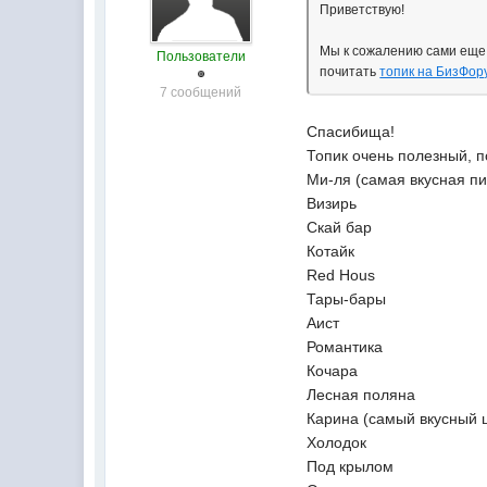
Приветствую!
Мы к сожалению сами еще 
Пользователи
почитать
топик на БизФор
7 сообщений
Спасибища!
Топик очень полезный, п
Ми-ля (самая вкусная п
Визирь
Скай бар
Котайк
Red Hous
Тары-бары
Аист
Романтика
Кочара
Лесная поляна
Карина (самый вкусный
Холодок
Под крылом