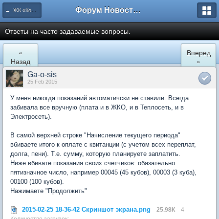
Форум Новостройки
← ЖК «Комфортный КВАРТАЛ»
Ответы на часто задаваемые вопросы.
«
Вперед
Назад
»
Ga-o-sis
25 Feb 2015
У меня никогда показаний автоматичски не ставили. Всегда
забивала все вручную (плата и в ЖКО, и в Теплосеть, и в
Электросеть).
В самой верхней строке "Начисление текущего периода"
вбиваете итого к оплате с квитанции (с учетом всех переплат,
долга, пени). Т.е. сумму, которую планируете заплатить.
Ниже вбивате показания своих счетчиков: обязательно
пятизначное число, например 00045 (45 кубов), 00003 (3 куба),
00100 (100 кубов).
Нажимаете "Продолжить"
2015-02-25 18-36-42 Скриншот экрана.png
25.98К
4
Количество загрузок: