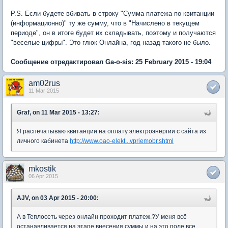
P.S. Если будете вбивать в строку "Сумма платежа по квитанции
(информационно)" ту же сумму, что в "Начислено в текущем
периоде", он в итоге будет их складывать, поэтому и получаются
"веселые цифры". Это глюк Онлайна, год назад такого не было.
Сообщение отредактировал Ga-o-sis: 25 February 2015 - 19:04
am02rus
11 Mar 2015
Graf, on 11 Mar 2015 - 13:27:
Я распечатываю квитанции на оплату электроэнергии с сайта из
личного кабинета
http://www.oao-elekt...vpriemobr.shtml
mkostik
06 Apr 2015
AJV, on 03 Apr 2015 - 20:00:
А в Теплосеть через онлайн проходит платеж.?У меня всё
останавливается на этапе внесения суммы и на это поле все