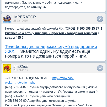
изменения. Завтра гляну у себя на подъезде, и если
подтвердится, то отпишу им.
IMPERATOR
25 Oct 2015
Номер телефона аварийной службы ЖК ГОРОД
8-905-596-15-77 !
Интересно а есть у них еще и простой - городской телефон
с
кодом 495 ?
Телефоны диспетчерских служб предприятий
ЖКХ.
Значится один . Ну вдруг есть еще
номера а то не дозваниться порой к ним.
am02rus
25 Feb 2016
ЭЛЕКТРОСЕТЬ 8(495)728-70-10
http://www.oao-
elekt...t.ru/vpriem.php
(495) 581-61-87 Служба внутридомового обслуживания ( можно
перепроверить подана ли заявка от УК Города на замену ламп)
(495) 586-24-10 Служба уличного освещения
(495) 586-92-09 Аварийно-диспетчерская служба
Инфо от Города - нас передали "Мытищи Энергосбыт". Все