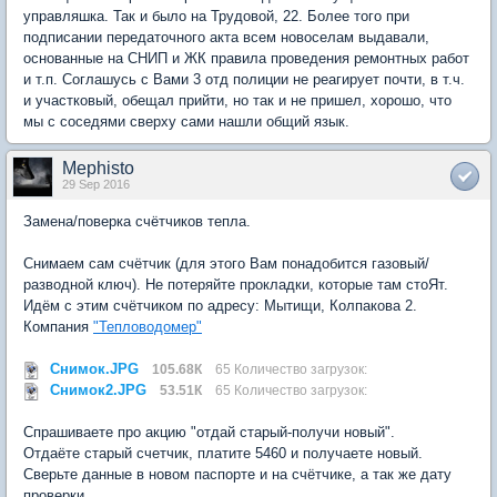
управляшка. Так и было на Трудовой, 22. Более того при
подписании передаточного акта всем новоселам выдавали,
основанные на СНИП и ЖК правила проведения ремонтных работ
и т.п. Соглашусь с Вами 3 отд полиции не реагирует почти, в т.ч.
и участковый, обещал прийти, но так и не пришел, хорошо, что
мы с соседями сверху сами нашли общий язык.
Mephisto
29 Sep 2016
Замена/поверка счётчиков тепла.
Снимаем сам счётчик (для этого Вам понадобится газовый/
разводной ключ). Не потеряйте прокладки, которые там стоЯт.
Идём с этим счётчиком по адресу: Мытищи, Колпакова 2.
Компания
"Тепловодомер"
Снимок.JPG
105.68К
65 Количество загрузок:
Снимок2.JPG
53.51К
65 Количество загрузок:
Спрашиваете про акцию "отдай старый-получи новый".
Отдаёте старый счетчик, платите 5460 и получаете новый.
Сверьте данные в новом паспорте и на счётчике, а так же дату
проверки.