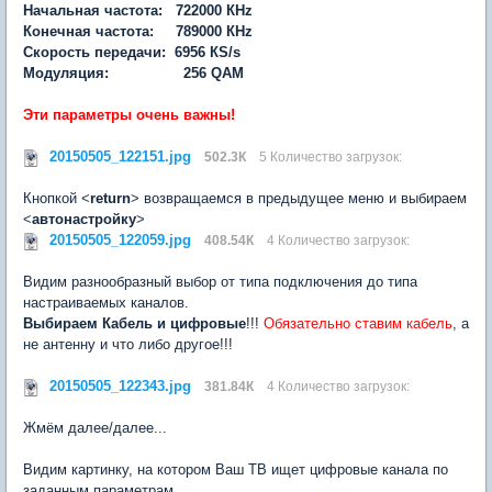
Начальная частота: 722000 КНz
Конечная частота: 789000 КНz
Скорость передачи: 6956 КS/s
Модуляция: 256 QAM
Эти параметры очень важны!
20150505_122151.jpg
502.3К
5 Количество загрузок:
Кнопкой <
return
> возвращаемся в предыдущее меню и выбираем
<
автонастройку
>
20150505_122059.jpg
408.54К
4 Количество загрузок:
Видим разнообразный выбор от типа подключения до типа
настраиваемых каналов.
Выбираем Кабель и цифровые
!!!
Обязательно ставим кабель
, а
не антенну и что либо другое!!!
20150505_122343.jpg
381.84К
4 Количество загрузок:
Жмём далее/далее...
Видим картинку, на котором Ваш ТВ ищет цифровые канала по
заданным параметрам