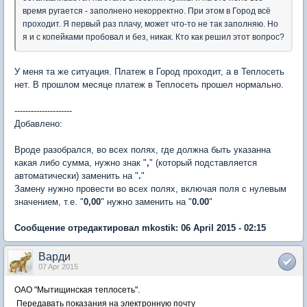
время ругается - заполнено некорректно. При этом в Город всё
проходит. Я первый раз плачу, может что-то не так заполняю. Но
я и с копейками пробовал и без, никак. Кто как решил этот вопрос?
У меня та же ситуация. Платеж в Город проходит, а в Теплосеть
нет. В прошлом месяце платеж в Теплосеть прошел нормально.
---------------------
Добавлено:
Вроде разобрался, во всех полях, где должна быть указанна
какая либо сумма, нужно знак "
,
" (который подставляется
автоматически) заменить на "
.
"
Замену нужно провести во всех полях, включая поля с нулевым
значением, т.е. "
0,00
" нужно заменить на "
0.00
"
Сообщение отредактировал mkostik: 06 April 2015 - 02:15
Варди
07 Apr 2015
ОАО "Мытищинская теплосеть".
П
ередавать показания на электронную почту