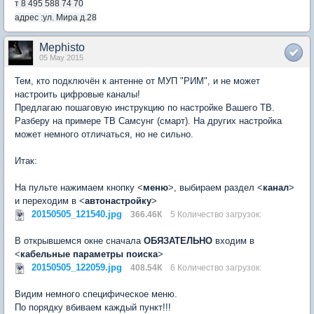
т 8 495 588 74 70
адрес :ул. Мира д.28
Mephisto
05 May 2015
Тем, кто подключён к антенне от МУП "РИМ", и не может
настроить цифровые каналы!
Предлагаю пошаговую инструкцию по настройке Вашего ТВ.
Разберу на примере ТВ Самсунг (смарт). На других настройка
может немного отличаться, но не сильно.
Итак:
На пульте нажимаем кнопку <
меню
>, выбираем раздел <
канал
>
и переходим в <
автонастройку
>
20150505_121540.jpg
366.46К
5 Количество загрузок:
В открывшемся окне сначала
ОБЯЗАТЕЛЬНО
входим в
<
кабельные параметры поиска
>
20150505_122059.jpg
408.54К
6 Количество загрузок:
Видим немного специфическое меню.
По порядку вбиваем каждый пункт!!!