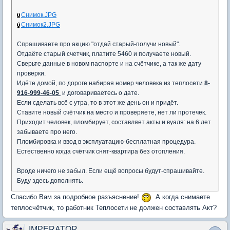
Снимок.JPG
Снимок2.JPG
Спрашиваете про акцию "отдай старый-получи новый".
Отдаёте старый счетчик, платите 5460 и получаете новый.
Сверьте данные в новом паспорте и на счётчике, а так же дату
проверки.
Идёте домой, по дороге набирая номер человека из теплосети
8-
916-999-46-05
и договариваетесь о дате.
Если сделать всё с утра, то в этот же день он и придёт.
Ставите новый счётчик на место и проверяете, нет ли протечек.
Приходит человек, пломбирует, составляет акты и вуаля: на 6 лет
забываете про него.
Пломбировка и ввод в эксплуатацию-бесплатная процедура.
Естественно когда счётчик снят-квартира без отопления.
Вроде ничего не забыл. Если ещё вопросы будут-спрашивайте.
Буду здесь дополнять.
Спасибо Вам за подробное разъяснение!
А когда снимаете
теплосчётчик, то работник Теплосети не должен составлять Акт?
IMPERATOR