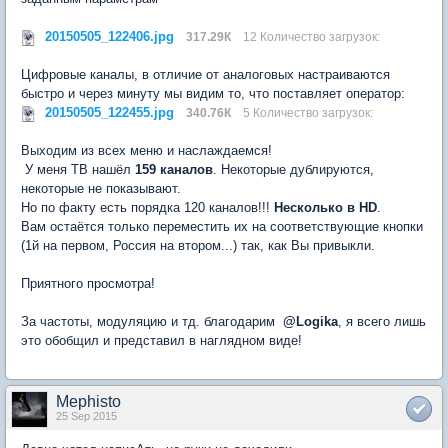
20150505_122406.jpg
317.29К
12 Количество загрузок:
Цифровые каналы, в отличие от аналоговых настраиваются
быстро и через минуту мы видим то, что поставляет оператор:
20150505_122455.jpg
340.76К
5 Количество загрузок:
Выходим из всех меню и наслаждаемся!
У меня ТВ нашёл
159 каналов
. Некоторые дублируются,
некоторые не показывают.
Но по факту есть порядка 120 каналов!!!
Несколько в HD
.
Вам остаётся только переместить их на соответствующие кнопки
(1й на первом, Россия на втором...) так, как Вы привыкли.
Приятного просмотра!
За частоты, модуляцию и тд. благодарим
@
Logika
, я всего лишь
это обобщил и представил в наглядном виде!
Mephisto
25 Sep 2015