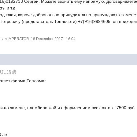
16)0192733 Сергей. Можете звонить ему напрямую, договариваетес
ты и т.д.
под ключ, короче добровольно принудительно принуждают к замене
етровичу (представитель Теплосети) +7(916)9994605, он приходит,
вал IMPERATOR: 18 December 2017 - 16:04
7 - 15:45
еняет фирма Тепломаг
и по замене, пломбировкой и оформлением всех актов - 7500 руб.
6 лет