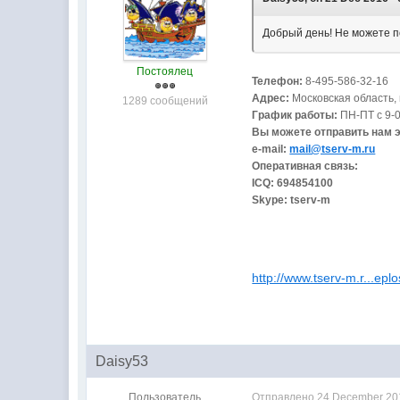
Добрый день! Не можете п
Постоялец
Телефон:
8-495-586-32-16
Адрес:
Московская область, 
1289 сообщений
График работы:
ПН-ПТ с 9-0
Вы можете отправить нам 
e-mail:
mail@tserv-m.ru
Оперативная связь:
ICQ: 694854100
Skype: tserv-m
http://www.tserv-m.r...epl
Daisy53
Пользователь
Отправлено
24 December 201