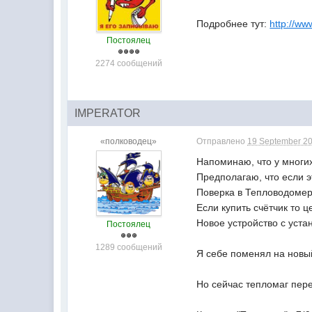
Подробнее тут:
http://ww
Постоялец
2274 сообщений
IMPERATOR
«полководец»
Отправлено
19 September 20
Напоминаю, что у многих
Предполагаю, что если э
Поверка в Тепловодомере
Если купить счётчик то ц
Новое устройство с уста
Постоялец
1289 сообщений
Я себе поменял на новы
Но сейчас тепломаг перес