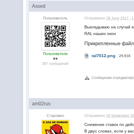
Assed
Пользователь
Отправлено
28 June 2017 - 
Выкладываю на случай е
RAL наших окон
Прикрепленные фай
Пользователи
ral7012.png
29.91К
287 сообщений
Сообщение отредактиров
am02rus
Старожил
Отправлено
18 September 20
Снижение ставок по дей
В двух словах, если у в