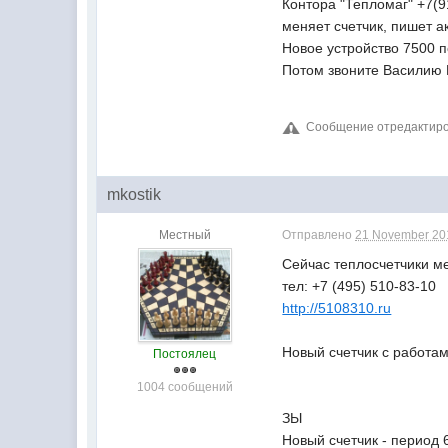
Контора "Тепломаг" +7(9
меняет счетчик, пишет ак
Новое устройство 7500 
Потом звоните Василию П
Сообщение отредактиро
mkostik
Местный
Отправлено
21 November 201
Сейчас теплосчетчики м
тел: +7 (495) 510-83-10
http://5108310.ru
Новый счетчик с работам
Постоялец
1004 сообщений
ЗЫ
Новый счетчик - период 