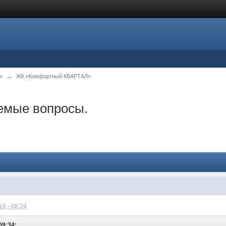
и
→
ЖК «Комфортный КВАРТАЛ»
емые вопросы.
6 - 08:24
09:34: