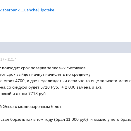
w.sberbank....ushchej_ipoteke
17 - 11:17
 подходит срок поверки тепловых счетчиков.
тот срок выйдет начнут начислять по среднему.
 стоит 4700, и две неделиждать и если что то еще запчасти меня
ена со скидкой будет 5718 Руб. + 2 000 замена и акт.
новкой и актом 7718 руб
й Эльф с межповерочным 6 лет.
тал борзеть как в том году (брал 11 000 руб) и можно у него брать