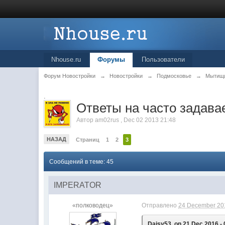
Nhouse.ru
Форумы
Пользователи
Форум Новостройки
→
Новостройки
→
Подмосковье
→
Мытищ
.
Ответы на часто задава
Автор
am02rus
,
Dec 02 2013 21:48
НАЗАД
Страниц
1
2
3
Сообщений в теме: 45
IMPERATOR
«полководец»
Отправлено
24 December 201
Daisy53, on 21 Dec 2016 - 