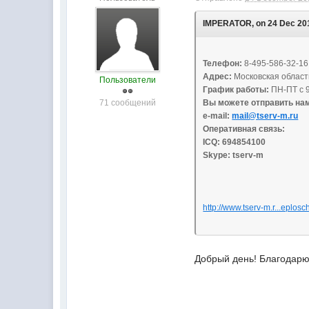
IMPERATOR, on 24 Dec 201
Телефон:
8-495-586-32-16
Адрес:
Московская область
Пользователи
График работы:
ПН-ПТ с 9
71 сообщений
Вы можете отправить на
e-mail:
mail@tserv-m.ru
Оперативная связь:
ICQ: 694854100
Skype: tserv-m
http://www.tserv-m.r...eplosc
Добрый день! Благодар