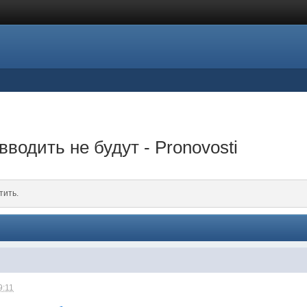
водить не будут - Pronovosti
тить.
9:11