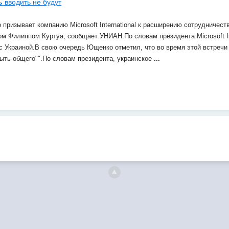
ь
вводить не будут
призывает компанию Microsoft International к расширению сотрудничест
аном Филиппом Куртуа, сообщает УНИАН.По словам президента Microsoft In
с Украиной.В свою очередь Ющенко отметил, что во время этой встречи 
быть общего"".По словам президента, украинское
...