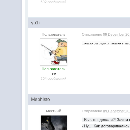
602 сообщений
yp1i
Пользователь
Отправлено
09 December 201
Только сегодня и только у н
Пользователи
204 сообщений
Mephisto
Местный
Отправлено
09 December 201
- Вы что сделали?! Зачем 
- Ну… Как договаривались 