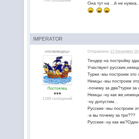
704 сообщений
Она тут на ...й не нужна..
IMPERATOR
«полководец»
Отправлено
13 December 201
Тендер на постройку зда
Участвуют русские,немцы
Турки:-мы построим это 
Немцы:-мы построим это
-почему за два?турки за 
Постоялец
Немцы:-ну как же,немецк
1289 сообщений
-ну допустим...
Русские:-мы построим эт
-а вы почему за три???
Русские:-ну как же?Оди