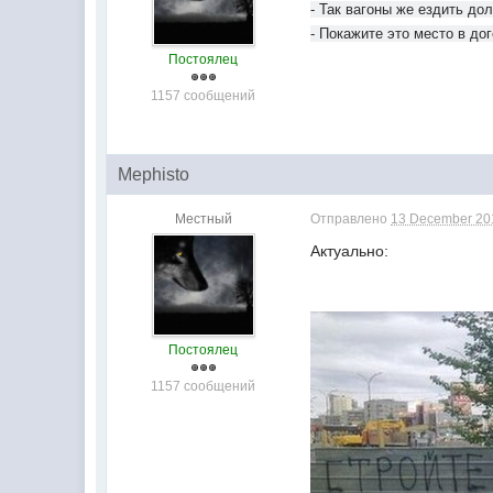
- Так вагоны же ездить дол
- Покажите это место в дог
Постоялец
1157 сообщений
Mephisto
Местный
Отправлено
13 December 201
Актуально:
Постоялец
1157 сообщений