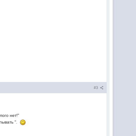
#3
!
елого нет!"
пывать ".