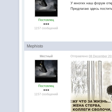
У многих наш форум отк
Предлагаю здесь постит
Постоялец
1157 сообщений
Mephisto
Местный
Отправлено
08 December 201
Постоялец
1157 сообщений