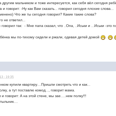
 другим мальчиком и тоже интересуется, как себя вёл сегодня ребё
и говорит: -Ну как Вам сказать... говорил сегодня плохие слова...
менено) Что же ты сегодня говорил? Какие такие слова?
о не ответил...
говорил так: - Мне папа сказал, что ..Опа, ..Иськи и ...Иськи -это п
ебёнка мы по-тихому сидели и ржали, одевая детей домой
3 - 19:35
ком купили квартиру....Пришли смотреть что и как...
олку, а тут поставлю комод..., говорит мама.
и говорит: А на этой стене, мы зае.....нем полку!!!
тыльник....