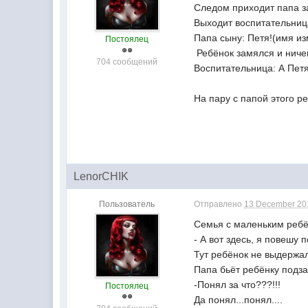
Следом приходит папа за
Выходит воспитательница 
Папа сыну: Петя!(имя из
Постоялец
Ребёнок замялся и ничег
704 сообщений
Воспитательница: А Петя 
На пару с папой этого р
LenorCHIK
Пользователь
Отправлено
13 December 201
Семья с маленьким ребён
- А вот здесь, я повешу п
Тут ребёнок не выдержал 
Папа бьёт ребёнку подза
-Понял за что???!!!
Постоялец
Да понял...понял....