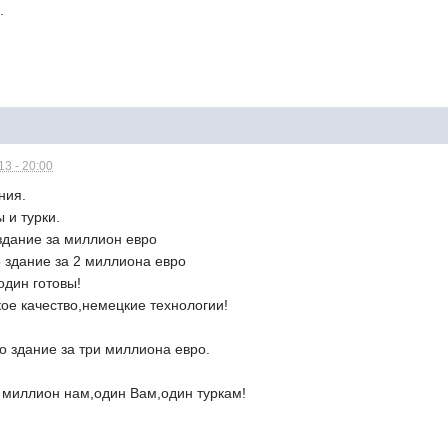
.
3 - 20:00
ния.
 и турки.
здание за миллион евро
 здание за 2 миллиона евро
один готовы!
ое качество,немецкие технологии!
о здание за три миллиона евро.
н миллион нам,один Вам,один туркам!