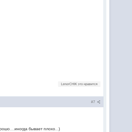
LenorCHIK это нравится
#7
ошо....иногда бывает плохо...)