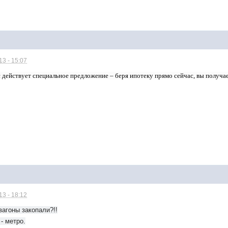
3 - 15:07
ас действует специальное предложение – беря ипотеку прямо сейчас, вы получае
3 - 18:12
вагоны закопали?!!
- метро.