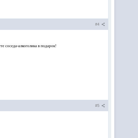
#4
те соседа-алкоголика в подарок!
#5