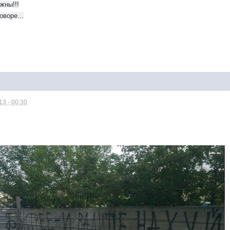
жны!!!
оворе...
3 - 00:30