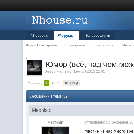
Nhouse.ru
Форумы
Пользователи
Форум Новостройки
→
Новостройки
→
Подмосковье
→
Мытищ
.
Юмор (всё, над чем мож
Автор
Mephisto
,
Dec 08 2013 22:45
ВПЕРЕД
Страниц
1
2
3
Сообщений в теме: 59
Mephisto
Местный
Отправлено
08 December 201
Многие из нас много вр