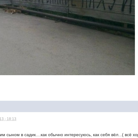
3 - 18:13
 сыном в садик....как обычно интересуюсь, как себя вёл...( всё хор