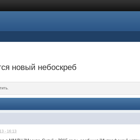
тся новый небоскреб
тить.
3 - 16:13