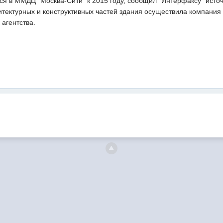
ся в ММДЦ "Москва-Сити" к 2015 году, сообщил "Интерфаксу" исто
итектурных и конструктивных частей здания осуществила компания
 агентства.