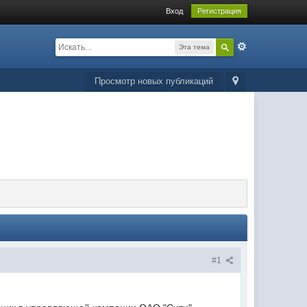
Вход
Регистрация
Эта тема
Просмотр новых публикаций
#1