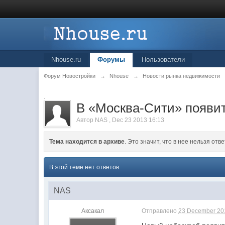
Nhouse.ru
Форумы
Пользователи
Форум Новостройки
→
Nhouse
→
Новости рынка недвижимости
.
В «Москва-Сити» появи
Автор
NAS
,
Dec 23 2013 16:13
Тема находится в архиве
. Это значит, что в нее нельзя отве
В этой теме нет ответов
NAS
Аксакал
Отправлено
23 December 201