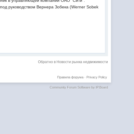
чник в управляющей компании ОАО "Сити".
 под руководством Вернера Зобека (Werner Sobek
Обратно в Новости рынка недвижимости
Правила форума
·
Privacy Policy
Community Forum Software by IP.Board