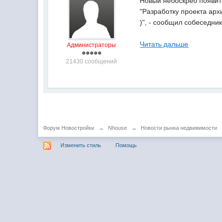
Новый небоскреб появит
"Разработку проекта арх
)", - сообщил собеседник
Читать дальше
Администраторы
21430 сообщений
Форум Новостройки
→
Nhouse
→
Новости рынка недвижимости
Изменить стиль
Помощь