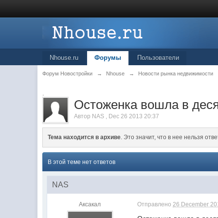
Nhouse.ru
Форумы
Пользователи
Форум Новостройки
→
Nhouse
→
Новости рынка недвижимости
.
Остоженка вошла в деся
Автор
NAS
,
Dec 26 2013 20:37
Тема находится в архиве
. Это значит, что в нее нельзя отве
В этой теме нет ответов
NAS
Аксакал
Отправлено
26 December 201