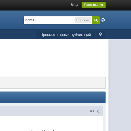
Вход
Регистрация
Эта тема
Просмотр новых публикаций
#1