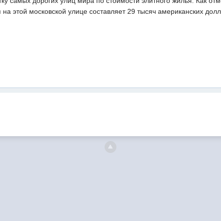
ку самых дорогих улиц мира по стоимости элитного жилья. Как отм
 на этой московской улице составляет 29 тысяч американских долл