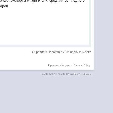
ечают эксперты Knight Frank, средняя цена одного
аров.
Обратно в Новости рынка недвижимости
Правила форума
·
Privacy Policy
Community Forum Software by IP.Board