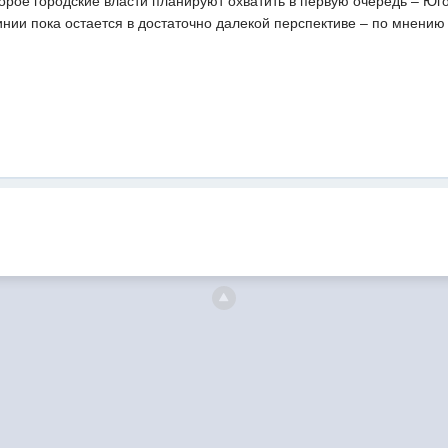
орое городские власти планируют охватить в первую очередь – Юг
инии пока остается в достаточно далекой перспективе – по мнению