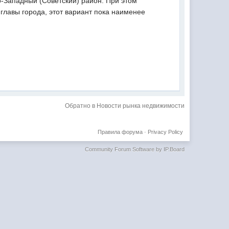
о-Западный (Советский) район. При этом
 главы города, этот вариант пока наименее
Обратно в Новости рынка недвижимости
Правила форума
·
Privacy Policy
Community Forum Software by IP.Board