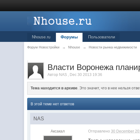
Nhouse.ru
Форумы
Пользователи
Форум Новостройки
→
Nhouse
→
Новости рынка недвижимости
.
Власти Воронежа планир
Автор
NAS
,
Dec 30 2013 19:36
Тема находится в архиве
. Это значит, что в нее нельзя отве
В этой теме нет ответов
NAS
Аксакал
Отправлено
30 December 201