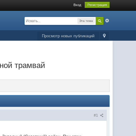
Вход
Регистрация
Эта тема
Просмотр новых публикаций
тной трамвай
#1