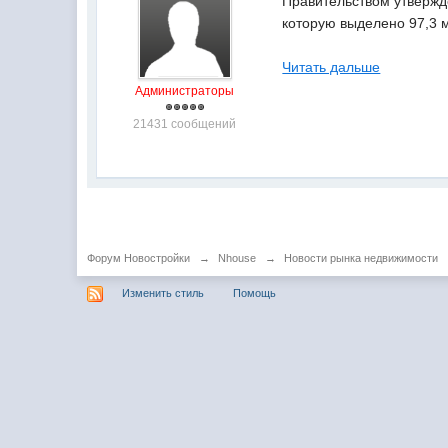
Правительством утвержд
которую выделено 97,3 
Читать дальше
Администраторы
21431 сообщений
Форум Новостройки
→
Nhouse
→
Новости рынка недвижимости
Изменить стиль
Помощь