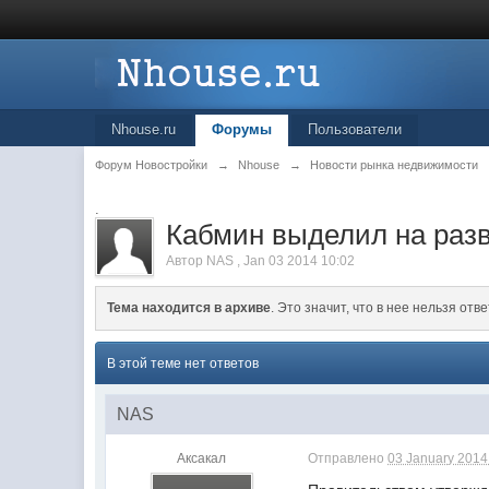
Nhouse.ru
Форумы
Пользователи
Форум Новостройки
→
Nhouse
→
Новости рынка недвижимости
.
Кабмин выделил на разв
Автор
NAS
,
Jan 03 2014 10:02
Тема находится в архиве
. Это значит, что в нее нельзя отве
В этой теме нет ответов
NAS
Аксакал
Отправлено
03 January 2014 