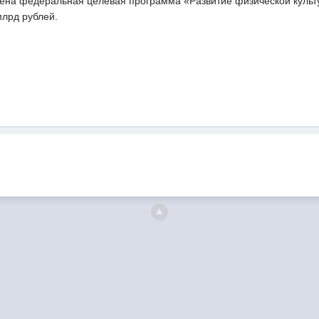
ена федеральная целевая программа «Развитие физической культу
млрд рублей.