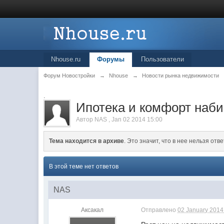
Nhouse.ru
Форумы
Пользователи
Форум Новостройки
→
Nhouse
→
Новости рынка недвижимости
.
Ипотека и комфорт наб
Автор
NAS
,
Jan 02 2014 15:00
Тема находится в архиве
. Это значит, что в нее нельзя отве
В этой теме нет ответов
NAS
Аксакал
Отправлено
02 January 2014 