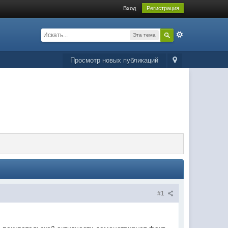
Вход
Регистрация
Эта тема
Просмотр новых публикаций
#1