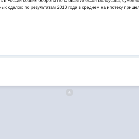
ть в России сбавил обороты По словам Алексея Белоусова, сужение
ных сделок: по результатам 2013 года в среднем на ипотеку прише