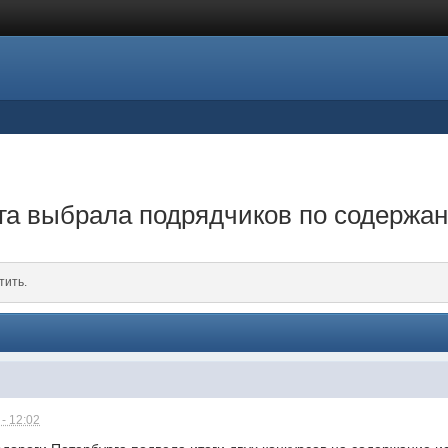
га выбрала подрядчиков по содержа
тить.
- 12:02