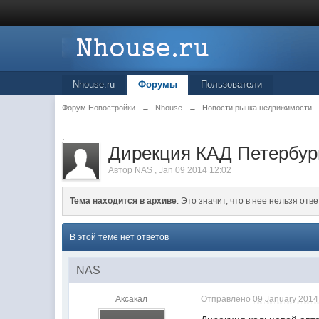
Nhouse.ru
Форумы
Пользователи
Форум Новостройки
→
Nhouse
→
Новости рынка недвижимости
.
Дирекция КАД Петербур
Автор
NAS
,
Jan 09 2014 12:02
Тема находится в архиве
. Это значит, что в нее нельзя отве
В этой теме нет ответов
NAS
Аксакал
Отправлено
09 January 2014 