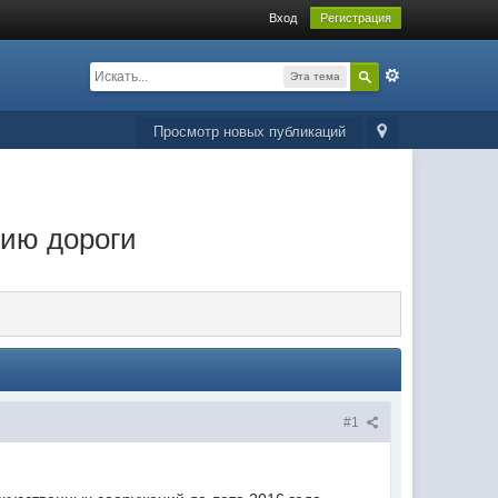
Вход
Регистрация
Эта тема
Просмотр новых публикаций
нию дороги
#1