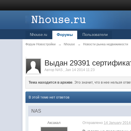
Nhouse.ru
Форумы
Пользователи
Форум Новостройки
→
Nhouse
→
Новости рынка недвижимости
.
Выдан 29391 сертификат
Автор
NAS
,
Jan 14 2014 11:23
Тема находится в архиве
. Это значит, что в нее нельзя отве
В этой теме нет ответов
NAS
Аксакал
Отправлено
14 January 2014 