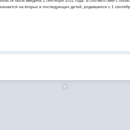
бласти была введена 1 сентября 2011 года. В соответствии с обл
начается на вторых и последующих детей, родившихся с 1 сентябр