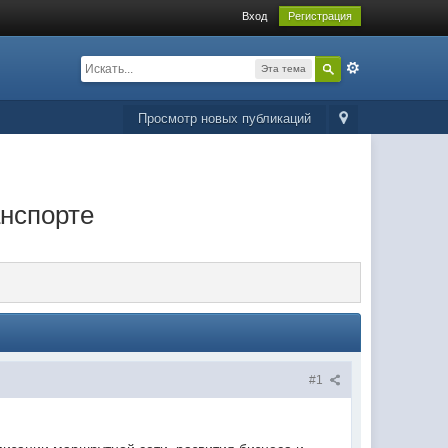
Вход
Регистрация
Эта тема
Просмотр новых публикаций
анспорте
#1