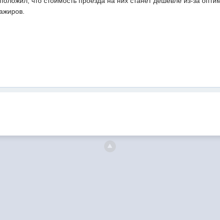
оложил, что стоимость проезда на них станет дешевле из-за опти
ажиров.