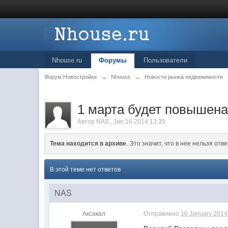
Nhouse.ru
Форумы
Пользователи
Форум Новостройки
→
Nhouse
→
Новости рынка недвижимости
.
1 марта будет повышена
Автор
NAS
,
Jan 16 2014 13:35
Тема находится в архиве
. Это значит, что в нее нельзя отве
В этой теме нет ответов
NAS
Аксакал
Отправлено
16 January 2014 