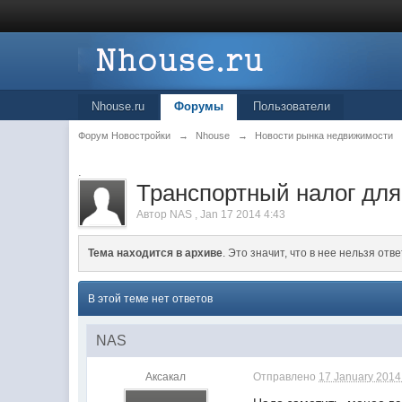
Nhouse.ru
Форумы
Пользователи
Форум Новостройки
→
Nhouse
→
Новости рынка недвижимости
.
Транспортный налог для
Автор
NAS
,
Jan 17 2014 4:43
Тема находится в архиве
. Это значит, что в нее нельзя отве
В этой теме нет ответов
NAS
Аксакал
Отправлено
17 January 2014 