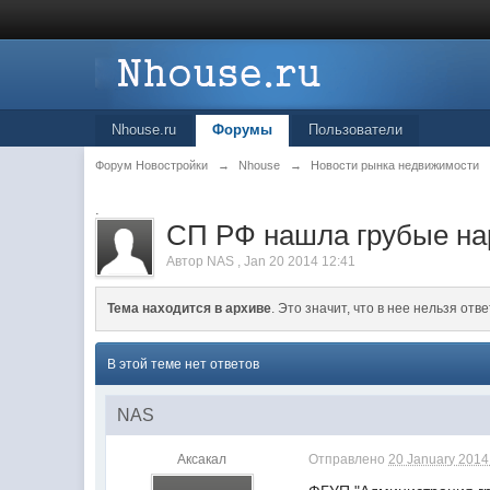
Nhouse.ru
Форумы
Пользователи
Форум Новостройки
→
Nhouse
→
Новости рынка недвижимости
.
СП РФ нашла грубые на
Автор
NAS
,
Jan 20 2014 12:41
Тема находится в архиве
. Это значит, что в нее нельзя отве
В этой теме нет ответов
NAS
Аксакал
Отправлено
20 January 2014 