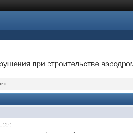
рушения при строительстве аэродро
тить.
- 12:41