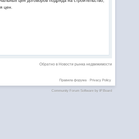
чальных цен договоров подряда на строительство,
я цен.
Обратно в Новости рынка недвижимости
Правила форума
·
Privacy Policy
Community Forum Software by IP.Board