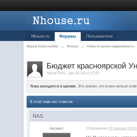
Nhouse.ru
Форумы
Пользователи
Форум Новостройки
→
Nhouse
→
Новости рынка недвижимости
.
Бюджет красноярской Ун
Автор
NAS
,
Jan 20 2014 12:55
Тема находится в архиве
. Это значит, что в нее нельзя отве
В этой теме нет ответов
NAS
Аксакал
Отправлено
20 January 2014 