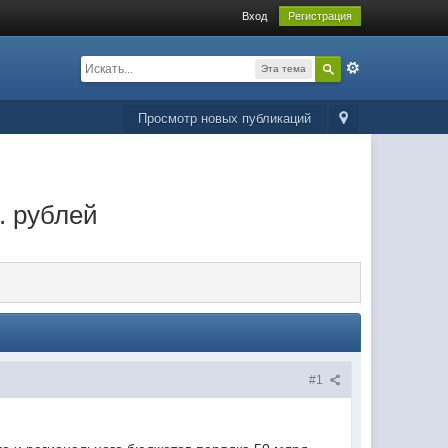
Вход
Регистрация
Эта тема
Просмотр новых публикаций
. рублей
#1