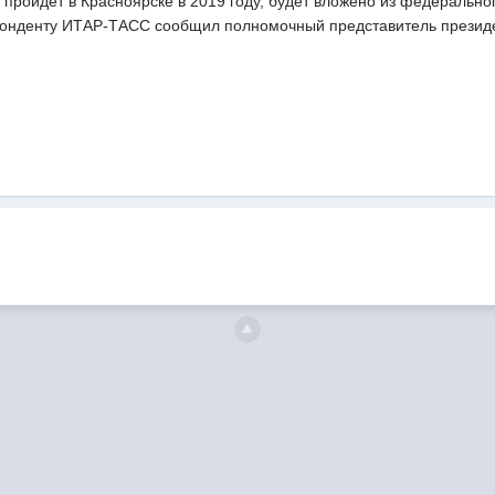
 пройдет в Красноярске в 2019 году, будет вложено из федеральн
понденту ИТАР-ТАСС сообщил полномочный представитель президе