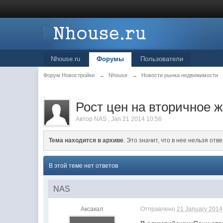
Nhouse.ru
Форумы
Пользователи
Форум Новостройки
→
Nhouse
→
Новости рынка недвижимости
.
Рост цен на вторичное 
Автор
NAS
,
Jan 21 2014 10:56
Тема находится в архиве
. Это значит, что в нее нельзя отве
В этой теме нет ответов
NAS
Аксакал
Отправлено
21 January 2014 