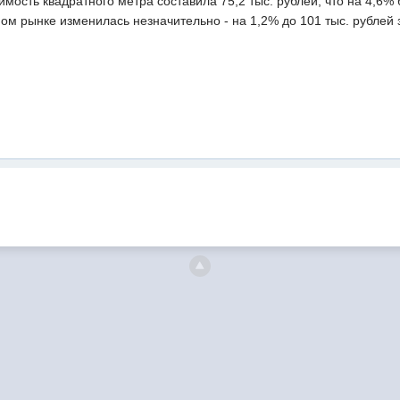
мость квадратного метра составила 75,2 тыс. рублей, что на 4,6% 
ом рынке изменилась незначительно - на 1,2% до 101 тыс. рублей 