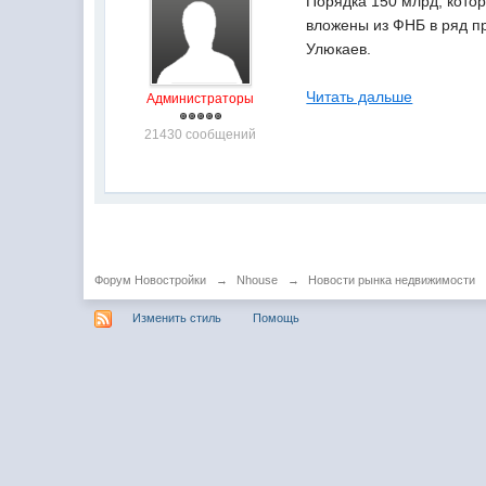
Порядка 150 млрд, котор
вложены из ФНБ в ряд п
Улюкаев.
Читать дальше
Администраторы
21430 сообщений
Форум Новостройки
→
Nhouse
→
Новости рынка недвижимости
Изменить стиль
Помощь