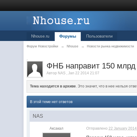
Nhouse.ru
Форумы
Пользователи
Форум Новостройки
→
Nhouse
→
Новости рынка недвижимости
.
ФНБ направит 150 млрд 
Автор
NAS
,
Jan 22 2014 21:07
Тема находится в архиве
. Это значит, что в нее нельзя отве
В этой теме нет ответов
NAS
Аксакал
Отправлено
22 January 2014 