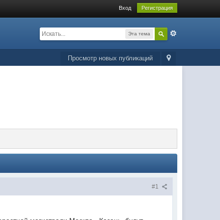
Вход
Регистрация
Эта тема
Просмотр новых публикаций
#1