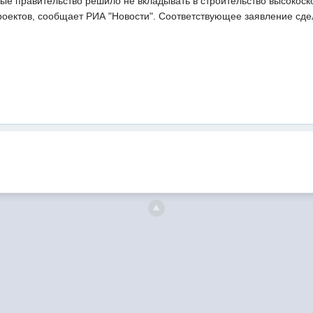
ые правительство решило не вкладывать в строительство высокоско
роектов, сообщает РИА "Новости". Соответствующее заявление сде