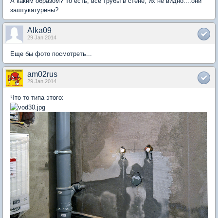
А каким образом? То есть, все трубы в стене, их не видно....они
заштукатурены?
Alka09
29 Jan 2014
Еще бы фото посмотреть...
am02rus
29 Jan 2014
Что то типа этого: