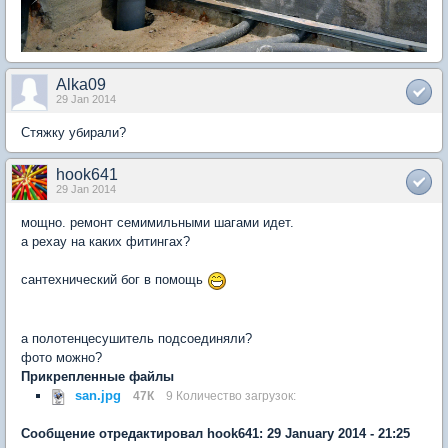
Alka09
29 Jan 2014
Стяжку убирали?
hook641
29 Jan 2014
мощно. ремонт семимильными шагами идет.
а рехау на каких фитингах?
сантехнический бог в помощь
а полотенцесушитель подсоединяли?
фото можно?
Прикрепленные файлы
san.jpg
47К
9 Количество загрузок:
Сообщение отредактировал hook641: 29 January 2014 - 21:25