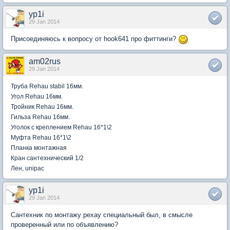
yp1i
29 Jan 2014
Присоединяюсь к вопросу от hook641 про фиттинги?
am02rus
29 Jan 2014
Труба
Rehau stabil 16
мм
.
Угол
Rehau
16мм.
Тройник
Rehau
16мм.
Гильза
Rehau
16мм.
Уголок с креплением
Rehau
16*1\2
Муфта
Rehau
16*1\2
Планка монтажная
Кран сантехнический 1/2
Лен,
unipac
yp1i
29 Jan 2014
Сантехник по монтажу рехау специальный был, в смысле
проверенный или по объявлению?