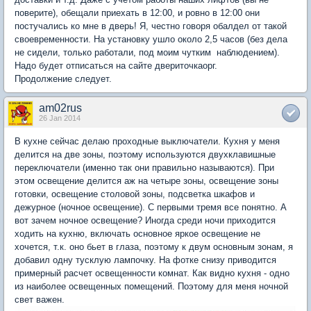
поверите), обещали приехать в 12:00, и ровно в 12:00 они
постучались ко мне в дверь! Я, честно говоря обалдел от такой
своевременности. На установку ушло около 2,5 часов (без дела
не сидели, только работали, под моим чутким наблюдением).
Надо будет отписаться на сайте двериточкаорг.
Продолжение следует.
am02rus
26 Jan 2014
В кухне сейчас делаю проходные выключатели. Кухня у меня
делится на две зоны, поэтому используются двухклавишные
переключатели (именно так они правильно называются). При
этом освещение делится аж на четыре зоны, освещение зоны
готовки, освещение столовой зоны, подсветка шкафов и
дежурное (ночное освещение). С первыми тремя все понятно. А
вот зачем ночное освещение? Иногда среди ночи приходится
ходить на кухню, включать основное яркое освещение не
хочется, т.к. оно бьет в глаза, поэтому к двум основным зонам, я
добавил одну тусклую лампочку. На фотке снизу приводится
примерный расчет освещенности комнат. Как видно кухня - одно
из наиболее освещенных помещений. Поэтому для меня ночной
свет важен.