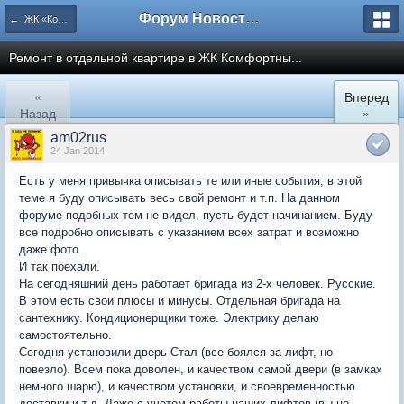
Форум Новостройки
← ЖК «Комфортный КВАРТАЛ»
Ремонт в отдельной квартире в ЖК Комфортны...
«
Вперед
Назад
»
am02rus
24 Jan 2014
Есть у меня привычка описывать те или иные события, в этой
теме я буду описывать весь свой ремонт и т.п. На данном
форуме подобных тем не видел, пусть будет начинанием. Буду
все подробно описывать с указанием всех затрат и возможно
даже фото.
И так поехали.
На сегодняшний день работает бригада из 2-х человек. Русские.
В этом есть свои плюсы и минусы. Отдельная бригада на
сантехнику. Кондиционерщики тоже. Электрику делаю
самостоятельно.
Сегодня установили дверь Стал (все боялся за лифт, но
повезло). Всем пока доволен, и качеством самой двери (в замках
немного шарю), и качеством установки, и своевременностью
доставки и т.д. Даже с учетом работы наших лифтов (вы не