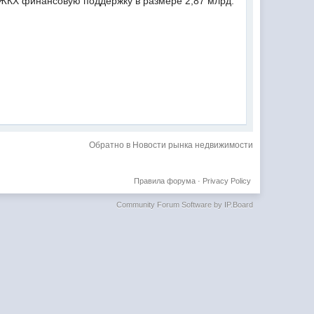
 ЖКХ финансовую поддержку в размере 2,87 млрд.
Обратно в Новости рынка недвижимости
Правила форума
·
Privacy Policy
Community Forum Software by IP.Board