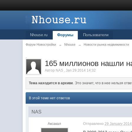
Nhouse.ru
Форумы
Пользователи
Форум Новостройки
→
Nhouse
→
Новости рынка недвижимости
.
165 миллионов нашли н
Автор
NAS
,
Jan 29 2014 14:32
Тема находится в архиве
. Это значит, что в нее нельзя отве
В этой теме нет ответов
NAS
Аксакал
Отправлено
29 January 2014 