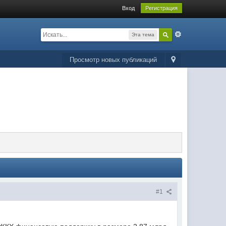
Вход
Регистрация
Эта тема
Просмотр новых публикаций
#1