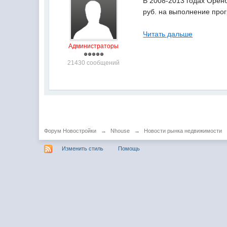
В 2008-2013 годах Орен
руб. на выполнение про
Читать дальше
Администраторы
21430 сообщений
Форум Новостройки
→
Nhouse
→
Новости рынка недвижимости
Изменить стиль
Помощь