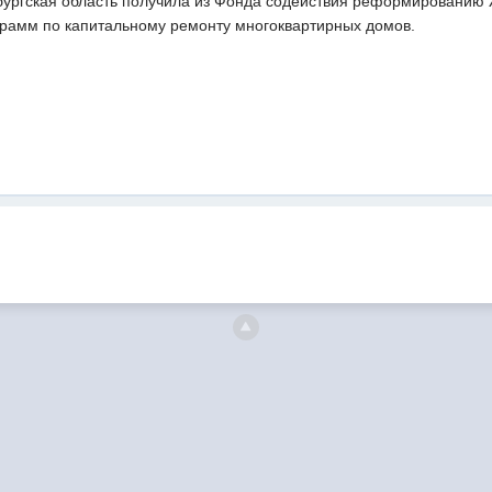
бургская область получила из Фонда содействия реформированию
грамм по капитальному ремонту многоквартирных домов.