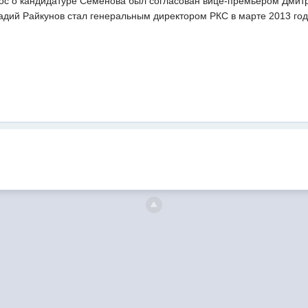
рос о кандидатуре Семенова был согласован вице-премьером Дмит
адий Райкунов стал генеральным директором РКС в марте 2013 год