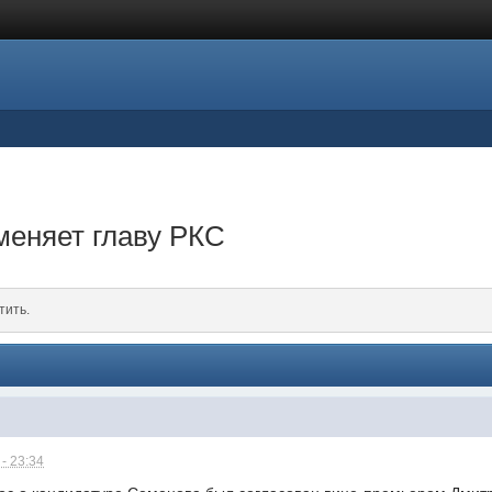
меняет главу РКС
тить.
- 23:34