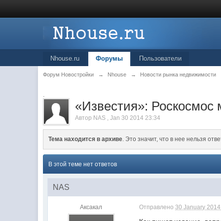
Nhouse.ru
Форумы
Пользователи
Форум Новостройки
→
Nhouse
→
Новости рынка недвижимости
.
«Известия»: Роскосмос 
Автор
NAS
,
Jan 30 2014 23:34
Тема находится в архиве
. Это значит, что в нее нельзя отве
В этой теме нет ответов
NAS
Аксакал
Отправлено
30 January 2014 