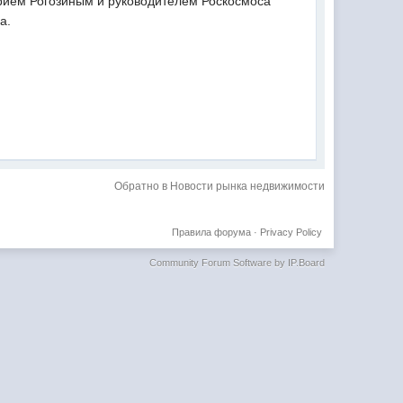
рием Рогозиным и руководителем Роскосмоса
а.
Обратно в Новости рынка недвижимости
Правила форума
·
Privacy Policy
Community Forum Software by IP.Board