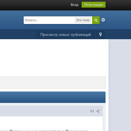
Вход
Регистрация
Эта тема
Просмотр новых публикаций
#1