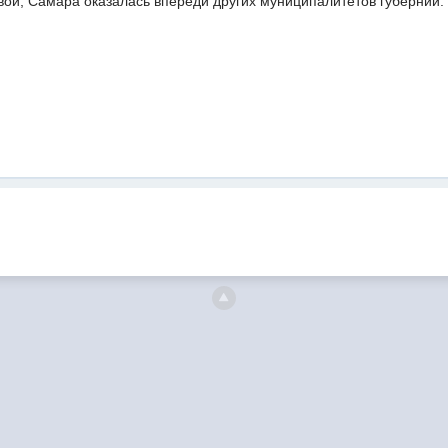
ой, Самара оказалась впереди других муниципалитетов губернии.