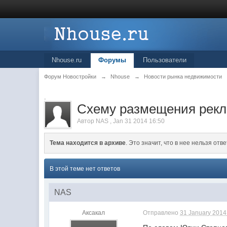
Nhouse.ru
Форумы
Пользователи
Форум Новостройки
→
Nhouse
→
Новости рынка недвижимости
.
Схему размещения рекл
Автор
NAS
,
Jan 31 2014 16:50
Тема находится в архиве
. Это значит, что в нее нельзя отве
В этой теме нет ответов
NAS
Аксакал
Отправлено
31 January 2014 