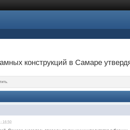
амных конструкций в Самаре утверд
тить.
- 16:50