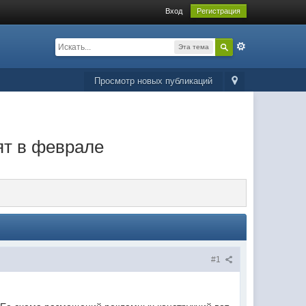
Вход
Регистрация
Эта тема
Просмотр новых публикаций
ят в феврале
#1