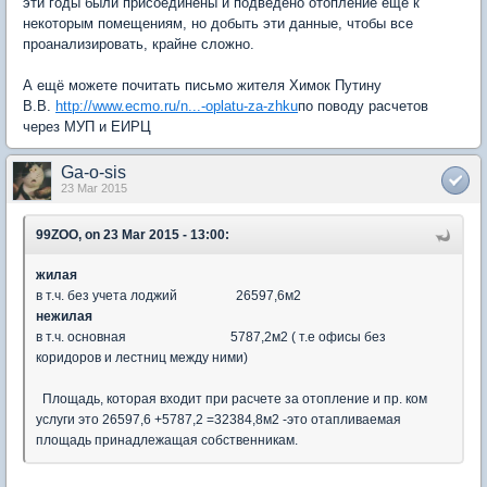
эти годы были присоединены и подведено отопление ещё к
некоторым помещениям, но добыть эти данные, чтобы все
проанализировать, крайне сложно.
А ещё можете почитать письмо жителя Химок Путину
В.В.
http://www.ecmo.ru/n...-oplatu-za-zhku
по поводу расчетов
через МУП и ЕИРЦ
Ga-o-sis
23 Mar 2015
99ZOO, on 23 Mar 2015 - 13:00:
жилая
в т.ч. без учета лоджий 26597,6м2
нежилая
в т.ч. основная 5787,2м2 ( т.е офисы без
коридоров и лестниц между ними)
Площадь, которая входит при расчете за отопление и пр. ком
услуги это 26597,6 +5787,2 =32384,8м2 -это отапливаемая
площадь принадлежащая собственникам.