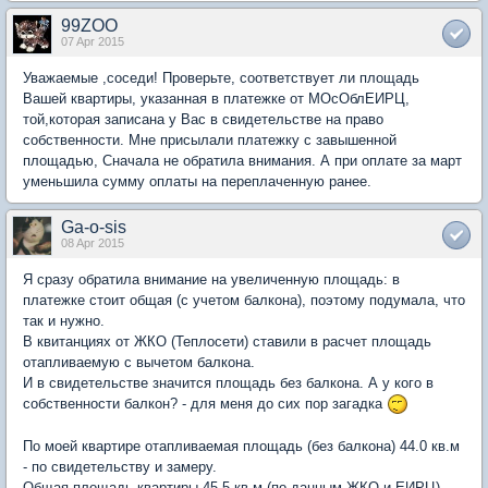
99ZOO
07 Apr 2015
Уважаемые ,соседи! Проверьте, соответствует ли площадь
Вашей квартиры, указанная в платежке от МОсОблЕИРЦ,
той,которая записана у Вас в свидетельстве на право
собственности. Мне присылали платежку с завышенной
площадью, Сначала не обратила внимания. А при оплате за март
уменьшила сумму оплаты на переплаченную ранее.
Ga-o-sis
08 Apr 2015
Я сразу обратила внимание на увеличенную площадь: в
платежке стоит общая (с учетом балкона), поэтому подумала, что
так и нужно.
В квитанциях от ЖКО (Теплосети) ставили в расчет площадь
отапливаемую с вычетом балкона.
И в свидетельстве значится площадь без балкона. А у кого в
собственности балкон? - для меня до сих пор загадка
По моей квартире отапливаемая площадь (без балкона) 44.0 кв.м
- по свидетельству и замеру.
Общая площадь квартиры 45,5 кв.м (по данным ЖКО и ЕИРЦ),