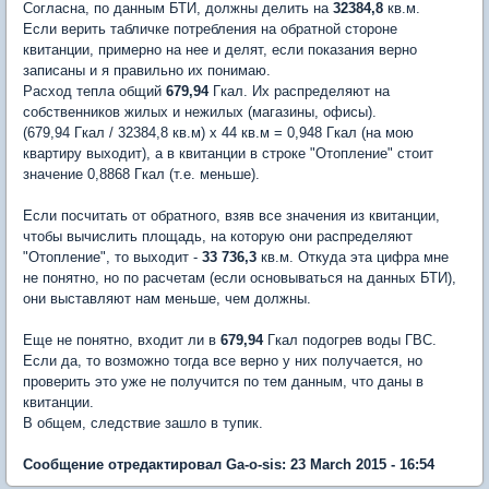
Согласна, по данным БТИ, должны делить на
32384,8
кв.м.
Если верить табличке потребления на обратной стороне
квитанции, примерно на нее и делят, если показания верно
записаны и я правильно их понимаю.
Расход тепла общий
679,94
Гкал. Их распределяют на
собственников жилых и нежилых (магазины, офисы).
(679,94 Гкал / 32384,8 кв.м) х 44 кв.м = 0,948 Гкал (на мою
квартиру выходит), а в квитанции в строке "Отопление" стоит
значение 0,8868 Гкал (т.е. меньше).
Если посчитать от обратного, взяв все значения из квитанции,
чтобы вычислить площадь, на которую они распределяют
"Отопление", то выходит -
33 736,3
кв.м. Откуда эта цифра мне
не понятно, но по расчетам (если основываться на данных БТИ),
они выставляют нам меньше, чем должны.
Еще не понятно, входит ли в
679,94
Гкал подогрев воды ГВС.
Если да, то возможно тогда все верно у них получается, но
проверить это уже не получится по тем данным, что даны в
квитанции.
В общем, следствие зашло в тупик.
Сообщение отредактировал Ga-o-sis: 23 March 2015 - 16:54