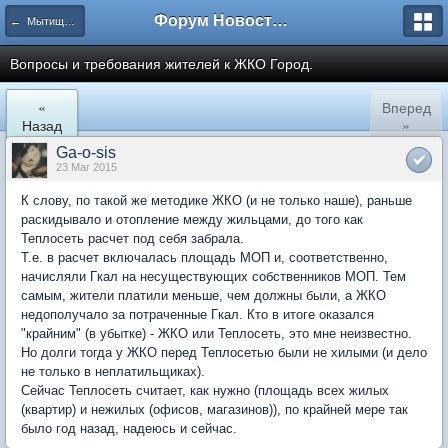
Форум Новостройки
← Мытищи, Рождественская 7
Вопросы и требования жителей к ЖКО Город.
«
Вперед
Назад
»
Ga-o-sis
23 Mar 2015
К слову, по такой же методике ЖКО (и не только наше), раньше
раскидывало и отопление между жильцами, до того как
Теплосеть расчет под себя забрала.
Т.е. в расчет включалась площадь МОП и, соответственно,
начисляли Гкал на несуществующих собственников МОП. Тем
самым, жители платили меньше, чем должны были, а ЖКО
недополучало за потраченные Гкал. Кто в итоге оказался
"крайним" (в убытке) - ЖКО или Теплосеть, это мне неизвестно.
Но долги тогда у ЖКО перед Теплосетью были не хилыми (и дело
не только в неплатильщиках).
Сейчас Теплосеть считает, как нужно (площадь всех жилых
(квартир) и нежилых (офисов, магазинов)), по крайней мере так
было год назад, надеюсь и сейчас.