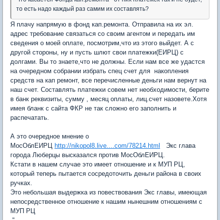
то есть надо каждый раз самим их составлять?
Я плачу напрямую в фонд кап.ремонта. Отправила на их эл.
адрес требование связаться со своим агентом и передать им
сведения о моей оплате, посмотрим,что из этого выйдет. А с
другой стороны, ну и пусть шлют свои платежки(ЕИРЦ) с
долгами. Вы то знаете,что не должны. Если нам все же удастся
на очередном собрании избрать спец счет для накопления
средств на кап ремонт, все перечисленные деньги нам вернут на
наш счет. Составлять платежки совем нет необходимости, берите
в банк реквизиты, сумму , месяц оплаты, лиц.счет назовете.Хотя
имея бланк с сайта ФКР не так сложно его заполнить и
распечатать.
А это очередное мнение о
МосОблЕИРЦ
http://nikopol8.live....com/78214.html
Экс глава
города Люберцы высказался против МосОблЕИРЦ.
Кстати в нашем случае это имеет отношение и к МУП РЦ,
который теперь пытается сосредоточить деньги района в своих
ручках.
Это небольшая выдержка из повествования Экс главы, имеющая
непосредственное отношение к нашим нынешним отношениям с
МУП РЦ