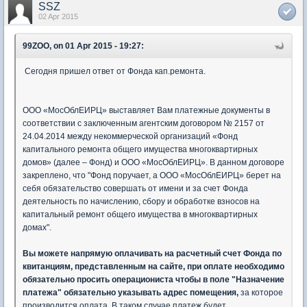
SSZ
02 Apr 2015
99ZOO, on 01 Apr 2015 - 19:27:
Сегодня пришел ответ от Фонда кап.ремонта.
ООО «МосОблЕИРЦ» выставляет Вам платежные документы в
соответствии с заключенным агентским договором № 2157 от
24.04.2014 между некоммерческой организаций «Фонд
капитального ремонта общего имущества многоквартирных
домов» (далее – Фонд) и ООО «МосОблЕИРЦ». В данном договоре
закреплено, что "Фонд поручает, а ООО «МосОблЕИРЦ» берет на
себя обязательство совершать от имени и за счет Фонда
деятельность по начислению, сбору и обработке взносов на
капитальный ремонт общего имущества в многоквартирных
домах".
Вы можете напрямую оплачивать на расчетный счет Фонда по
квитанциям, представленным на сайте, при оплате необходимо
обязательно просить операциониста чтобы в поле "Назначение
платежа" обязательно указывать адрес помещения,
за которое
производится оплата. В таком случае платеж будет