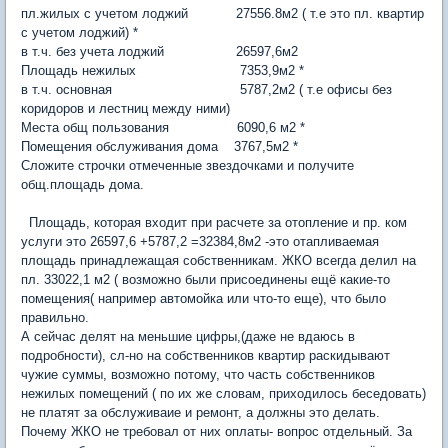
пл.жилых с учетом лоджий 27556.8м2 ( т.е это пл. квартир
с учетом лоджий) *
в т.ч. без учета лоджий 26597,6м2
Площадь нежилых 7353,9м2 *
в т.ч. основная 5787,2м2 ( т.е офисы без
коридоров и лестниц между ними)
Места общ пользования 6090,6 м2 *
Помещения обслуживания дома 3767,5м2 *
Сложите строчки отмеченные звездочками и получите
общ.площадь дома.
Площадь, которая входит при расчете за отопление и пр. ком
услуги это 26597,6 +5787,2 =32384,8м2 -это отапливаемая
площадь принадлежащая собственникам. ЖКО всегда делил на
пл. 33022,1 м2 ( возможно были присоединены ещё какие-то
помещения( например автомойка или что-то еще), что было
правильно.
А сейчас делят на меньшие цифры,(даже не вдаюсь в
подробности), сл-но на собственников квартир раскидывают
чужие суммы, возможно потому, что часть собственников
нежилых помещений ( по их же словам, приходилось беседовать)
не платят за обслуживаие и ремонт, а должны это делать.
Почему ЖКО не требовал от них оплаты- вопрос отдельный. За