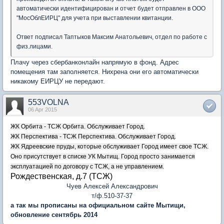
автоматически идентифицирован и отчет будет отправлен в ООО
"МосОблЕИРЦ" для учета при выставлении квитанции.
Ответ подписал Таптыков Максим Анатольевич, отдел по работе с
физ.лицами.
Плачу через сбербанконлайн напрямую в фонд. Адрес
помещения там заполняется. Нихрена они его автоматически
никакому ЕИРЦУ не передают.
553VOLNA
06 Apr 2015
ЖК Орбита - ТСЖ Орбита. Обслуживает Город.
ЖК Перспектива - ТСЖ Перспектива. Обслуживает Город.
ЖК Ядреевские пруды, которые обслуживает Город имеет свое ТСЖ.
Оно присутствует в списке УК Мытищ. Город просто занимается
эксплуатацией по договору с ТСЖ, а не управлением.
Рождественская, д.7 (ТСЖ)
Чуев Алексей Александрович
т/ф.510-37-37
а так мы прописаны на официальном сайте Мытищи,
обновление сентябрь 2014