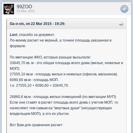
99ZOO
23 Mar 2015
Ga-o-sis, on 22 Mar 2015 - 19:29:
Last
, спасибо за документ.
По-моему расчет не верный, а точнее площадь указанная в
формуле.
По квитанции ЖКО, которые раньше высылали:
33645,70 кв. м - это общая площадь всего дома (жилые, нежилые и
МОП).
27555,10 кв.м - площадь жилых и нежилых (офисов, магазинов).
6090,60 кв.м - площадь МОП.
т.е. 27555,10 + 6090,60 = 33645,70.
26860,6 кв.м - площадь жилых помещений (по квитанции МУП)
Если они ставят в расчет площадь всего дома с учетом МОП, то
начисляют тем самым на "мертвые души" (несуществующих
владельцем МОП), а это их убыток.
Вот Вам для сравнения расчет: