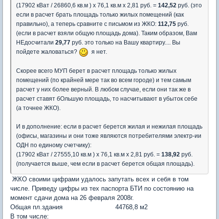
(17902 кВат / 26860,6 кв.м ) х 76,1 кв.м х 2,81 руб. =
142,52
руб. (это
если в расчет брать площадь только жилых помещений (как
правильно), а теперь сравните с письмом из ЖКО:
112,75
руб.
(если в расчет взяли общую площадь дома). Таким образом, Вам
НЕдосчитали
29,77
руб. это только на Вашу квартиру.... Вы
пойдете жаловаться?
я нет.
Скорее всего МУП берет в расчет площадь только жилых
помещений (по крайней мере так во всем городе) и тем самым
расчет у них более верный. В любом случае, если они так же в
расчет ставят бОльшую площадь, то насчитывают в убыток себе
(а точнее ЖКО).
И в дополнение: если в расчет берется жилая и нежилая площадь
(офисы, магазины и они тоже являются потребителями электр-ии
ОДН по единому счетчику):
(17902 кВат / 27555,10 кв.м ) х 76,1 кв.м х 2,81 руб. =
138,92
руб.
(получается выше, чем если в расчет берется общая площадь).
ЖКО своими цифрами удалось запутать всех и себя в том
числе. Приведу цифры из тех паспорта БТИ по состоянию на
момент сдачи дома на 26 февраля 2008г.
Общая пл.здания 44768,8 м2
В том числе: