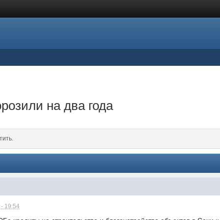
розили на два года
тить.
- 19:54