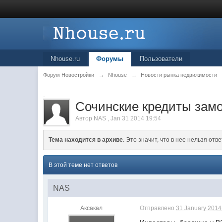
Nhouse.ru
Форумы
Пользователи
Форум Новостройки
→
Nhouse
→
Новости рынка недвижимости
.
Сочинские кредиты замо
Автор
NAS
,
Jan 31 2014 19:54
Тема находится в архиве
. Это значит, что в нее нельзя отве
В этой теме нет ответов
NAS
Аксакал
Отправлено
31 January 2014 