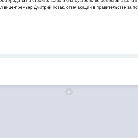
Ба кредиты на строительство и благоустройство объектов в Сочи к
ил вице-премьер Дмитрий Козак, отвечающий в правительстве за по