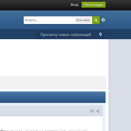
Вход
Регистрация
Эта тема
Просмотр новых публикаций
#1