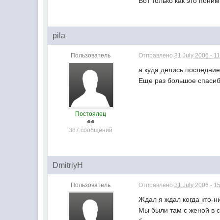
Вот только как это пони
pila
Пользователь
Отправлено
31 July 2006 - 1
а куда делись последни
Еще раз большое спасибо
Постоялец
387 сообщений
DmitriyH
Пользователь
Отправлено
31 July 2006 - 1
Ждал я ждал когда кто-н
Мы были там с женой в с