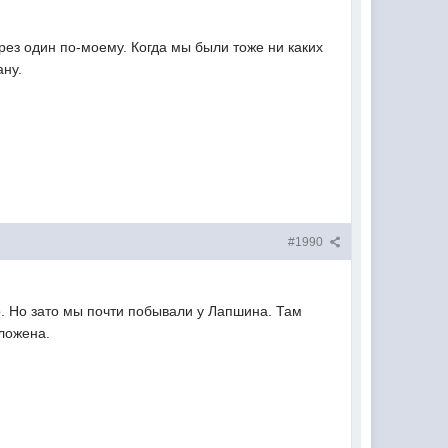
ерез один по-моему. Когда мы были тоже ни каких
ану.
#1990
о. Но зато мы почти побывали у Лапшина. Там
оложена.