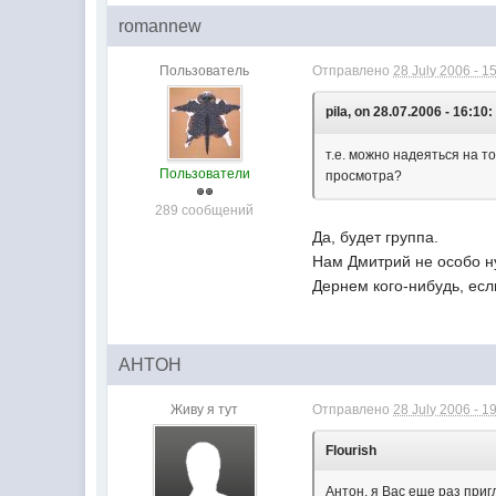
romannew
Пользователь
Отправлено
28 July 2006 - 1
pila, on 28.07.2006 - 16:10:
т.е. можно надеяться на т
Пользователи
просмотра?
289 сообщений
Да, будет группа.
Нам Дмитрий не особо н
Дернем кого-нибудь, если
AHTOH
Живу я тут
Отправлено
28 July 2006 - 1
Flourish
Антон, я Вас еще раз приг