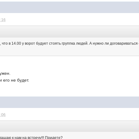
5:16
о, что в 14.00 у ворот будует стоять группка людей. А нужно ли договаривать
ужен.
 его не будет.
9:06
лашаю к нам на встречу!!! Придете?