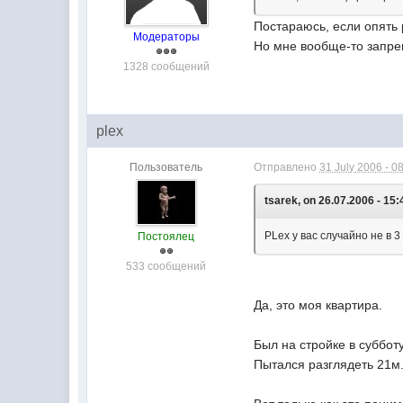
Постараюсь, если опять 
Модераторы
Но мне вообще-то запрещ
1328 сообщений
plex
Пользователь
Отправлено
31 July 2006 - 0
tsarek, on 26.07.2006 - 15:
PLex у вас случайно не в 3
Постоялец
533 сообщений
Да, это моя квартира.
Был на стройке в субботу
Пытался разглядеть 21м. 