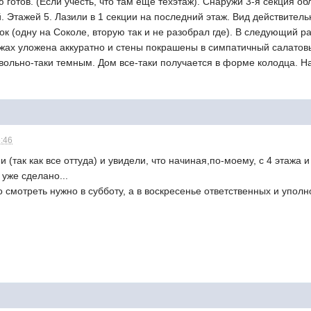
готов. (Если учесть, что там еще техэтаж). Снаружи 3-я секция обл
. Этажей 5. Лазили в 1 секции на последний этаж. Вид действитель
к (одну на Соколе, вторую так и не разобрал где). В следующий р
ажах уложена аккуратно и стены покрашены в симпатичный салатовы
овольно-таки темным. Дом все-таки получается в форме колодца. На
5:46
и (так как все оттуда) и увидели, что начиная,по-моему, с 4 этажа
 уже сделано...
о смотреть нужно в субботу, а в воскресенье ответственных и упол