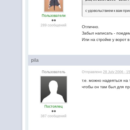
с удовольствием к вам пр
Пользователи
289 сообщений
Отлично.
Забыл написать - поедем 
Или на стройке у ворот в
pila
Пользователь
Отправлено
28 July 2006 - 1
т.е. можно надеяться на
чтобы он там был для п
Постоялец
387 сообщений