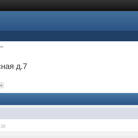
но
ная д.7
»
2:56