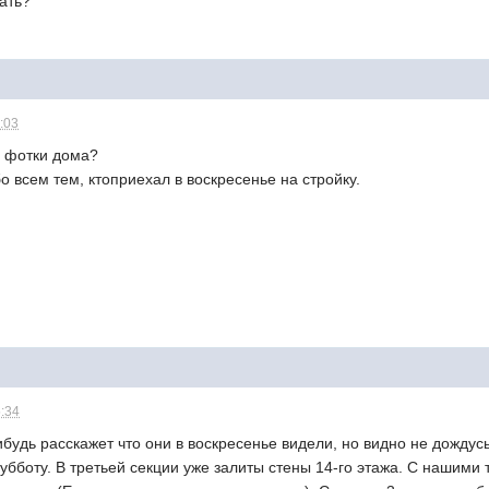
мать?
1:03
е фотки дома?
 всем тем, ктоприехал в воскресенье на стройку.
5:34
ибудь расскажет что они в воскресенье видели, но видно не дождусь
убботу. В третьей секции уже залиты стены 14-го этажа. С нашими 