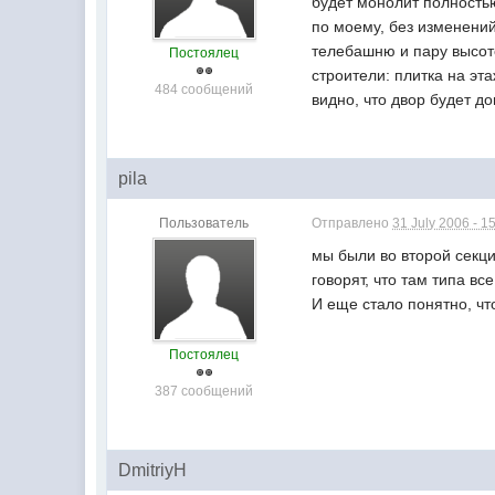
будет монолит полностью 
по моему, без изменений
телебашню и пару высото
Постоялец
строители: плитка на эт
484 сообщений
видно, что двор будет д
pila
Пользователь
Отправлено
31 July 2006 - 1
мы были во второй секци
говорят, что там типа все
И еще стало понятно, чт
Постоялец
387 сообщений
DmitriyH