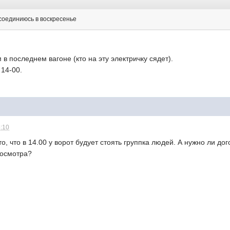
исоединиюсь в воскресенье
в последнем вагоне (кто на эту электричку сядет).
 14-00.
5:10
 то, что в 14.00 у ворот будует стоять группка людей. А нужно ли 
росмотра?