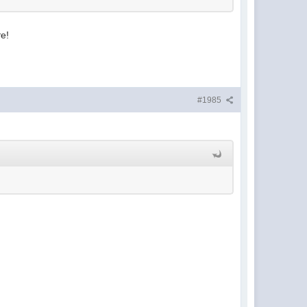
е!
#1985