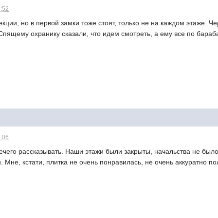
5:52
екции, но в первой замки тоже стоят, только не на каждом этаже. Ч
Спящему охранику сказали, что идем смотреть, а ему все по бараб
6:06
ечего рассказывать. Наши этажи были закрыты, начальства не был
. Мне, кстати, плитка не очень понравилась, не очень аккуратно п