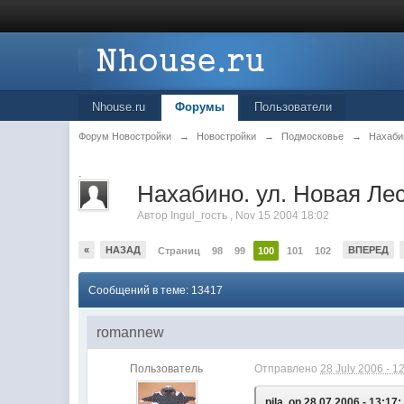
Nhouse.ru
Форумы
Пользователи
Форум Новостройки
→
Новостройки
→
Подмосковье
→
Нахаби
.
Нахабино. ул. Новая Лес
Автор
Ingul_гость
,
Nov 15 2004 18:02
«
НАЗАД
ВПЕРЕД
Страниц
98
99
100
101
102
Сообщений в теме: 13417
romannew
Пользователь
Отправлено
28 July 2006 - 1
pila, on 28.07.2006 - 13:17: