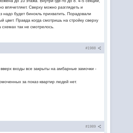
ожена до 10 этажа. Внутри где-то до 8. 4-5 секции,
но впячетляет. Сверху можно разглядеть и
аз надо будет бинокль прихватить. Порадовали
й цвет. Правда когда смотришь на стройку сверху
 схемах так не смотрелось.
#1988
 и вверх входы все закрыты на амбарные замочки -
номоченных за показ квартир людей нет.
#1989