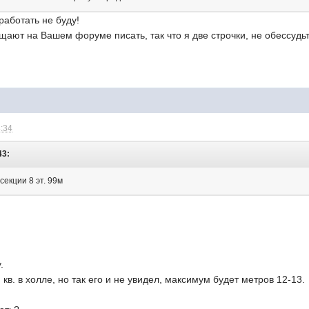
работать не буду!
ают на Вашем форуме писать, так что я две строчки, не обессудьт
8:34
43:
 секции 8 эт. 99м
.
кв. в холле, но так его и не увидел, максимум будет метров 12-13.