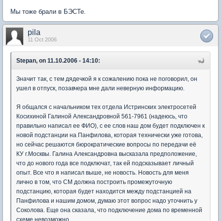
Мы тоже брали в БЭСТе.
pila
11 Oct 2006
Stepan, on 11.10.2006 - 14:10:
Значит так, с тем дядечкой я к сожалению пока не поговорил, он
ушел в отпуск, позавчера мне дали неверную информацию.
Я общался с начальником тех отдела Истринских электросетей
Косихиной Галиной Александровной 561-7961 (надеюсь, что
правильно написал ее ФИО), с ее слов наш дом будет подключен к
новой подстанции на Панфилова, которая технически уже готова,
но сейчас решаются бюрократические вопросы по передачи её
КУ г.Москвы. Галина Александровна высказала предположение,
что до нового года все подключат, так ей подсказывает личный
опыт. Все что я написал выше, не новость. Новость для меня
лично в том, что СМ должна построить промежуточную
подстанцию, которая будет находится между подстанцией на
Панфилова и нашим домом, думаю этот вопрос надо уточнить у
Соколова. Еще она сказала, что подключение дома по временной
схеме невозможно.