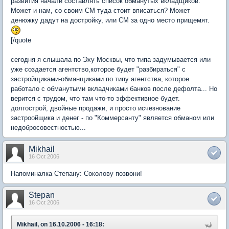
развития начали составлять список обманутых вкладщиков.
Может и нам, со своим СМ туда стоит вписаться? Может
денюжку дадут на достройку, или СМ за одно место прищемят.
[/quote
сегодня я слышала по Эху Москвы, что типа задумывается или
уже создается агентство,которое будет "разбираться" с
застройщиками-обманщиками по типу агентства, которое
работало с обманутыми вкладчиками банков после дефолта... Но
верится с трудом, что там что-то эффективное будет.
долгострой, двойные продажи, и просто исчезнование
застроойщика и денег - по "Коммерсанту" является обманом или
недобросовестностью...
Mikhail
16 Oct 2006
Напоминалка Степану: Соколову позвони!
Stepan
16 Oct 2006
Mikhail, on 16.10.2006 - 16:18: