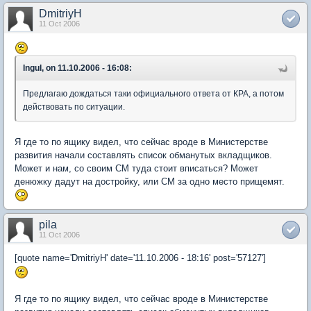
DmitriyH
11 Oct 2006
Ingul, on 11.10.2006 - 16:08:
Предлагаю дождаться таки официального ответа от КРА, а потом
действовать по ситуации.
Я где то по ящику видел, что сейчас вроде в Министерстве
развития начали составлять список обманутых вкладщиков.
Может и нам, со своим СМ туда стоит вписаться? Может
денюжку дадут на достройку, или СМ за одно место прищемят.
pila
11 Oct 2006
[quote name='DmitriyH' date='11.10.2006 - 18:16' post='57127']
Я где то по ящику видел, что сейчас вроде в Министерстве