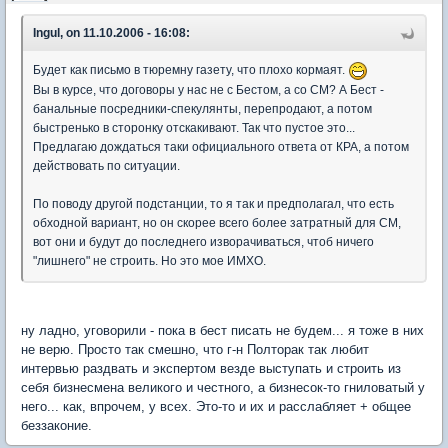
Ingul, on 11.10.2006 - 16:08:
Будет как письмо в тюремну газету, что плохо кормаят.
Вы в курсе, что договоры у нас не с Бестом, а со СМ? А Бест -
банальные посредники-спекулянты, перепродают, а потом
быстренько в сторонку отскакивают. Так что пустое это...
Предлагаю дождаться таки официального ответа от КРА, а потом
действовать по ситуации.
По поводу другой подстанции, то я так и предполагал, что есть
обходной вариант, но он скорее всего более затратный для СМ,
вот они и будут до последнего изворачиваться, чтоб ничего
"лишнего" не строить. Но это мое ИМХО.
ну ладно, уговорили - пока в бест писать не будем... я тоже в них
не верю. Просто так смешно, что г-н Полторак так любит
интервью раздвать и экспертом везде выступать и строить из
себя бизнесмена великого и честного, а бизнесок-то гниловатый у
него... как, впрочем, у всех. Это-то и их и расслабляет + общее
беззаконие.