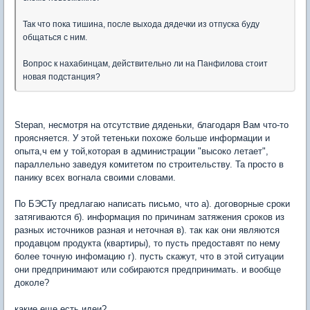
Так что пока тишина, после выхода дядечки из отпуска буду
общаться с ним.
Вопрос к нахабинцам, действительно ли на Панфилова стоит
новая подстанция?
Stepan, несмотря на отсутствие дяденьки, благодаря Вам что-то
проясняется. У этой тетеньки похоже больше информации и
опыта,ч ем у той,которая в администрации "высоко летает",
параллельно заведуя комитетом по строительству. Та просто в
панику всех вогнала своими словами.
По БЭСТу предлагаю написать письмо, что а). договорные сроки
затягиваются б). информация по причинам затяжения сроков из
разных источников разная и неточная в). так как они являются
продавцом продукта (квартиры), то пусть предоставят по нему
более точную инфомацию г). пусть скажут, что в этой ситуации
они предпринимают или собираются предпринимать. и вообще
доколе?
какие еще есть идеи?