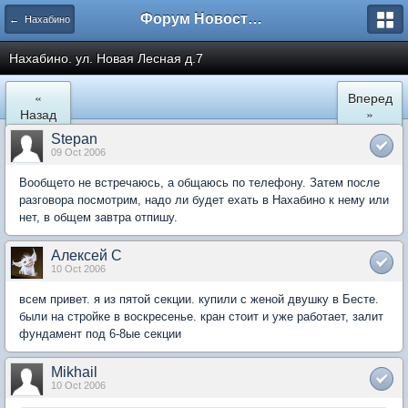
Форум Новостройки
← Нахабино
Нахабино. ул. Новая Лесная д.7
«
Вперед
Назад
»
Stepan
09 Oct 2006
Вообщето не встречаюсь, а общаюсь по телефону. Затем после
разговора посмотрим, надо ли будет ехать в Нахабино к нему или
нет, в общем завтра отпишу.
Алексей C
10 Oct 2006
всем привет. я из пятой секции. купили с женой двушку в Бесте.
были на стройке в воскресенье. кран стоит и уже работает, залит
фундамент под 6-8ые секции
Mikhail
10 Oct 2006