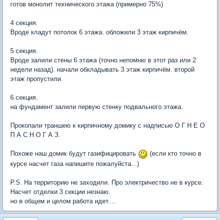
готов монолит технического этажа (примерно 75%)
4 секция.
Вроде кладут потолок 6 этажа. обложили 3 этаж кирпичём.
5 секция.
Вроде залили стены 6 этажа (точно непомню в этот раз или 2
недели назад). начали обкладывать 3 этаж кирпичём. второй
этаж пропустили.
6 секция.
на фундамент залили первую стенку подвального этажа.
Прокопали траншею к кирпичному домику с надписью О Г Н Е О
П А С Н О Г А З.
Похоже наш домик будут газифицировать
(если кто точно в
курсе насчет газа напишите пожалуйста...)
P.S. На территорию не заходили. Про электричество не в курсе.
Насчет отделки 3 секции незнаю.
но в общем и целом работа идет....