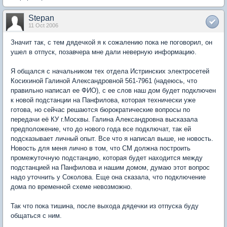
Stepan
11 Oct 2006
Значит так, с тем дядечкой я к сожалению пока не поговорил, он
ушел в отпуск, позавчера мне дали неверную информацию.
Я общался с начальником тех отдела Истринских электросетей
Косихиной Галиной Александровной 561-7961 (надеюсь, что
правильно написал ее ФИО), с ее слов наш дом будет подключен
к новой подстанции на Панфилова, которая технически уже
готова, но сейчас решаются бюрократические вопросы по
передачи её КУ г.Москвы. Галина Александровна высказала
предположение, что до нового года все подключат, так ей
подсказывает личный опыт. Все что я написал выше, не новость.
Новость для меня лично в том, что СМ должна построить
промежуточную подстанцию, которая будет находится между
подстанцией на Панфилова и нашим домом, думаю этот вопрос
надо уточнить у Соколова. Еще она сказала, что подключение
дома по временной схеме невозможно.
Так что пока тишина, после выхода дядечки из отпуска буду
общаться с ним.