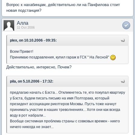
Вопрос к нахабинцам, действительно ли на Панфилова стоит
новая подстанция?
Алла
11 Oct 2006
plex, on 10.10.2006 - 09:35:
Всем Привет!
Принимаю поздравления, купил гараж в ГСК " На Лесной"
Действительно, интересно, Почем?
pila, on 5.10.2006 - 17:32:
предлагаю начать с Бэста... Откликнетесь те, кто покупал квартиру
у Бэста, будем писать письмо на имя Полторака, который
президент ассоциации риелтеров Москвы. Пусть тоже начнут
принимать участие в наших треволнениях... Хотя они как всегда
воду в рот набрали...
Вообще системная проблема страны с совковых времен - никто
ничего никогда не знает...