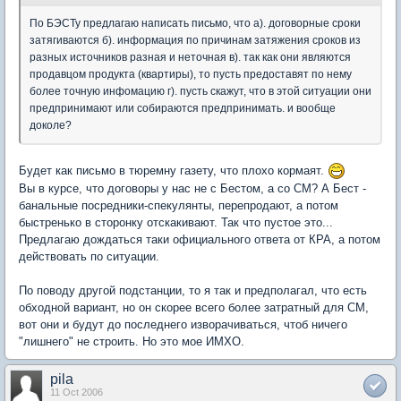
По БЭСТу предлагаю написать письмо, что а). договорные сроки
затягиваются б). информация по причинам затяжения сроков из
разных источников разная и неточная в). так как они являются
продавцом продукта (квартиры), то пусть предоставят по нему
более точную инфомацию г). пусть скажут, что в этой ситуации они
предпринимают или собираются предпринимать. и вообще
доколе?
Будет как письмо в тюремну газету, что плохо кормаят.
Вы в курсе, что договоры у нас не с Бестом, а со СМ? А Бест -
банальные посредники-спекулянты, перепродают, а потом
быстренько в сторонку отскакивают. Так что пустое это...
Предлагаю дождаться таки официального ответа от КРА, а потом
действовать по ситуации.
По поводу другой подстанции, то я так и предполагал, что есть
обходной вариант, но он скорее всего более затратный для СМ,
вот они и будут до последнего изворачиваться, чтоб ничего
"лишнего" не строить. Но это мое ИМХО.
pila
11 Oct 2006