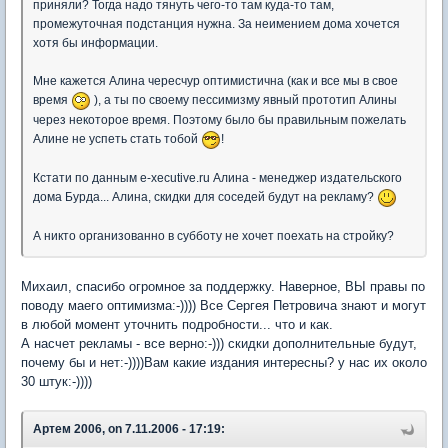
приняли? Тогда надо тянуть чего-то там куда-то там,
промежуточная подстанция нужна. За неимением дома хочется
хотя бы информации.
Мне кажется Алина чересчур оптимистична (как и все мы в свое
время
), а ты по своему пессимизму явный прототип Алины
через некоторое время. Поэтому было бы правильным пожелать
Алине не успеть стать тобой
!
Кстати по данным e-xecutive.ru Алина - менеджер издательского
дома Бурда... Алина, скидки для соседей будут на рекламу?
А никто организованно в субботу не хочет поехать на стройку?
Михаил, спасибо огромное за поддержку. Наверное, ВЫ правы по
поводу маего оптимизма:-)))) Все Сергея Петровича знают и могут
в любой момент уточнить подробности... что и как.
А насчет рекламы - все верно:-))) скидки дополнительные будут,
почему бы и нет:-))))Вам какие издания интересны? у нас их около
30 штук:-))))
Артем 2006, on 7.11.2006 - 17:19: