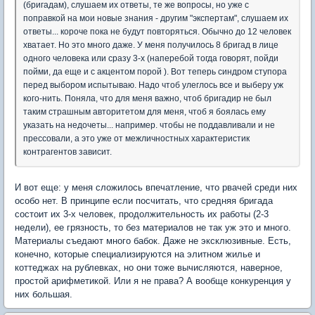
(бригадам), слушаем их ответы, те же вопросы, но уже с
поправкой на мои новые знания - другим "экспертам", слушаем их
ответы... короче пока не будут повторяться. Обычно до 12 человек
хватает. Но это много даже. У меня получилось 8 бригад в лице
одного человека или сразу 3-х (наперебой тогда говорят, пойди
пойми, да еще и с акцентом порой ). Вот теперь синдром ступора
перед выбором испытываю. Надо чтоб улеглось все и выберу уж
кого-нить. Поняла, что для меня важно, чтоб бригадир не был
таким страшным авторитетом для меня, чтоб я боялась ему
указать на недочеты... например. чтобы не поддавливали и не
прессовали, а это уже от межличностных характеристик
контрагентов зависит.
И вот еще: у меня сложилось впечатление, что рвачей среди них
особо нет. В принципе если посчитать, что средняя бригада
состоит их 3-х человек, продолжительность их работы (2-3
недели), ее грязность, то без материалов не так уж это и много.
Материалы съедают много бабок. Даже не эксклюзивные. Есть,
конечно, которые специализируются на элитном жилье и
коттеджах на рублевках, но они тоже вычисляются, наверное,
простой арифметикой. Или я не права? А вообще конкуренция у
них большая.