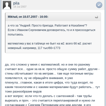
pila
18 Jul 2007
Mikhail, on 18.07.2007 - 16:00:
а что за "Андрей. Просто бригада. Работают в Нахабине"?
Если с Иваном Сергеевичем договоритесь, то и я присоседиться
попытаюсь.
математика у вас в таблице не бьет на м2. всего 66 м2. расчет
неверный. например, 117 тыс/66=1773
да, это сложно у меня с математикой, но и они по разному
считают все... одни за кв.м. просто общую сумму работ, другие -
стены обсчитывают по кв.метрам... там еще погонные метры
появляются, ну не обращайте внимания, я уже
плюнула...главное, какая в итоге цифра, что туда входит, по
каким технологиям и с какими материалами будут работать... тут
тоже разнообразие видов
а вот вопрос: если что-то делать с сантехникой - там трубы
вырезать и проч. - это считается перепланировкой и нужно ли
согласование с Сергеем Петровичем или кем другим. я его