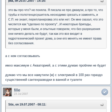
pila, on 20.07.2007 - 14:16:
это вы про что? не поняла. Я писала не про джакузи, а про то, что
трубы и полотенцесушитель неоходимо срезать и заменять, и
С.П. не знает, перепланировка это или нет. Он мне сказал, что это
числится как "сделано по проекту"...И некоторые бригады,
которые у меня были, и опытные говорили, что без разрешения
они ничего делать не будут, так как это все входит в
гидротехнический проект дома, а они его менять не имеют права
без согласования.
а с кем согласовывать
имхо максимум с Акваторией, а с этими думаю проблем не будет
думаю что мы все намутили (м) с электрикой в 100 раз гораздо
существенней сантехразводки в ванной и туалете
fille
23 Jul 2007
Stix, on 19.07.2007 - 08:11: