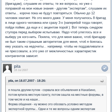
(бригадам), слушаем их ответы, те же вопросы, но уже с
поправкой на мои новые знания - другим "экспертам", слушаем их
ответы... короче пока не будут повторяться. Обычно до 12
человек хватает. Но это много даже. У меня получилось 8 бригад
в лице одного человека или сразу 3-х (наперебой тогда говорят,
пойди пойми, да еще и с акцентом порой ). Вот теперь синдром
ступора перед выбором испытываю. Надо чтоб улеглось все и
выберу уж кого-нить. Поняла, что для меня важно, чтоб бригадир
не был таким страшным авторитетом для меня, чтоб я боялась
ему указать на недочеты... например. чтобы не поддавливали и
не прессовали, а это уже от межличностных характеристик
контрагентов зависит.
pila
18 Jul 2007
pila, on 18.07.2007 - 18:26:
я пошла другим путем - сорвала все объявления в Нахабино,
потом купила местную газету, потом зашла на местные форумы, в
том числе и на наши...
Форма общения - ну можно это обозвать условно методом
экспертной группы... Одни и те же вопросы одним экспертам