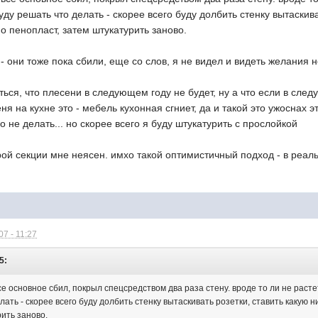
уду решать что делать - скорее всего буду долбить стенку вытаскив
о пенопласт, затем штукатурить заново.
- они тоже пока сбили, еще со слов, я не видел и видеть желания н
ься, что плесени в следующем году не будет, ну а что если в сле
я на кухне это - мебель кухонная сгниет, да и такой это ужоснах э
о не делать... но скорее всего я буду штукатурить с прослойкой
ой секции мне неясен. имхо такой оптимистичный подход - в реал
7 - 11:27
5:
се основное сбил, покрыл спецсредством два раза стену. вроде то ли не растет
лать - скорее всего буду долбить стенку вытаскивать розетки, ставить какую 
ить заново.