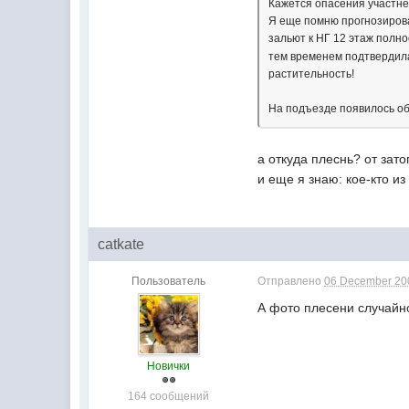
Кажется опасения участне
Я еще помню прогнозирова
зальют к НГ 12 этаж полн
тем временем подтвердила
растительность!
На подъезде появилось об
а откуда плеснь? от зат
и еще я знаю: кое-кто и
catkate
Пользователь
Отправлено
06 December 200
А фото плесени случайно
Новички
164 сообщений