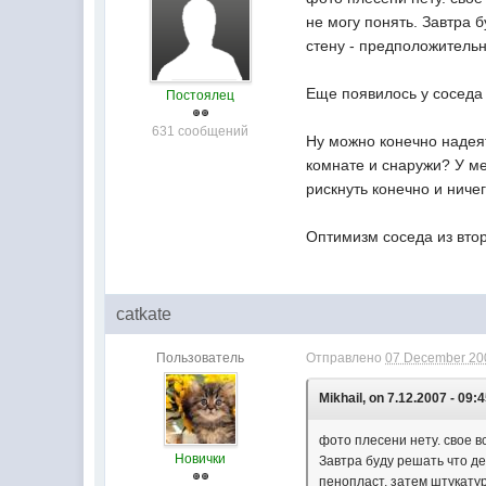
не могу понять. Завтра б
стену - предположительн
Еще появилось у соседа 
Постоялец
631 сообщений
Ну можно конечно надеят
комнате и снаружи? У мен
рискнуть конечно и ничег
Оптимизм соседа из втор
catkate
Пользователь
Отправлено
07 December 200
Mikhail, on 7.12.2007 - 09:4
фото плесени нету. свое в
Новички
Завтра буду решать что де
пенопласт, затем штукатур