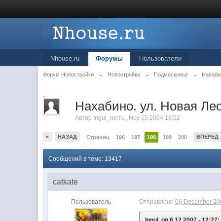
Nhouse.ru
Форумы
Пользователи
Форум Новостройки
→
Новостройки
→
Подмосковье
→
Нахаби
.
Нахабино. ул. Новая Лес
Автор
Ingul_гость
,
Nov 15 2004 18:02
«
НАЗАД
ВПЕРЕД
Страниц
196
197
198
199
200
Сообщений в теме: 13417
catkate
Пользователь
Отправлено
06 December 200
Ingul, on 6.12.2007 - 12:27: