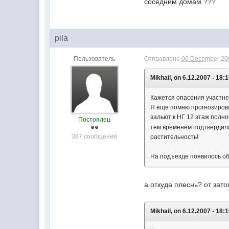
соседним домам ???
pila
Пользователь
Отправлено
06 December 200
Mikhail, on 6.12.2007 - 18:1
Кажется опасения участне
Я еще помню прогнозирова
зальют к НГ 12 этаж полн
Постоялец
тем временем подтвердила
387 сообщений
растительность!
На подъезде появилось об
а откуда плеснь? от зат
Mikhail, on 6.12.2007 - 18:1