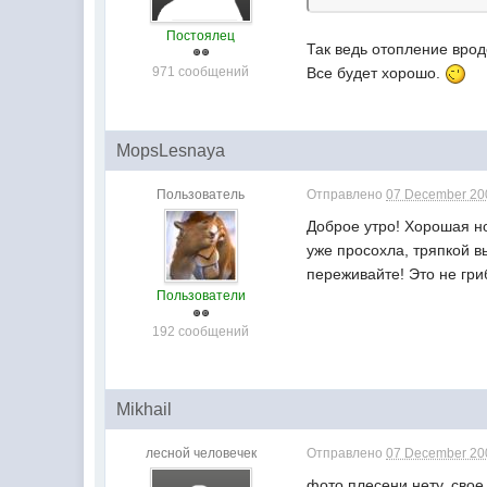
Постоялец
Так ведь отопление врод
971 сообщений
Все будет хорошо.
MopsLesnaya
Пользователь
Отправлено
07 December 200
Доброе утро! Хорошая н
уже просохла, тряпкой в
переживайте! Это не гри
Пользователи
192 сообщений
Mikhail
лесной человечек
Отправлено
07 December 200
фото плесени нету. свое 