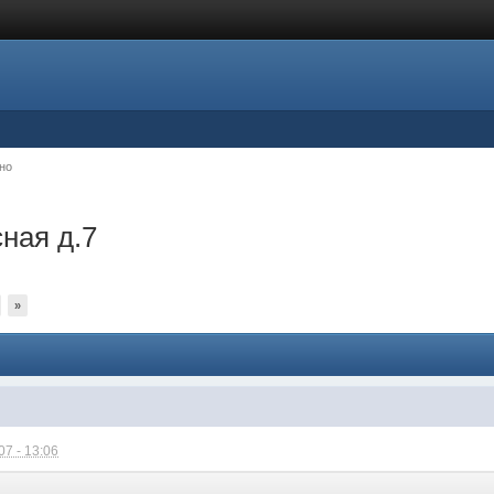
но
ная д.7
»
7 - 13:06