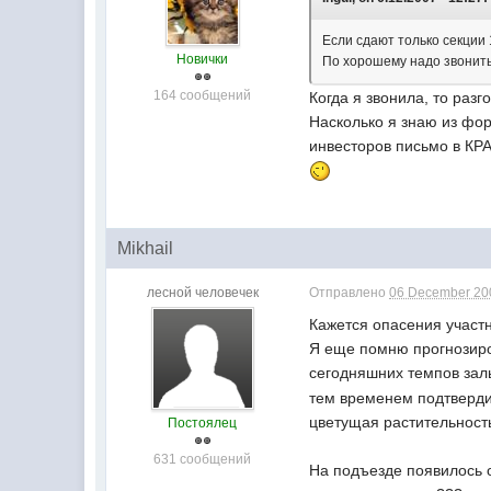
Если сдают только секции 
Новички
По хорошему надо звонить
164 сообщений
Когда я звонила, то раз
Насколько я знаю из фор
инвесторов письмо в КРА
Mikhail
лесной человечек
Отправлено
06 December 200
Кажется опасения участн
Я еще помню прогнозиров
сегодняшних темпов зал
тем временем подтверди
цветущая растительност
Постоялец
631 сообщений
На подъезде появилось о