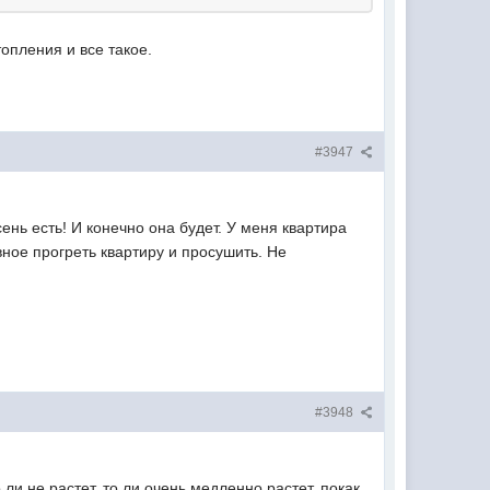
опления и все такое.
#3947
ень есть! И конечно она будет. У меня квартира
ное прогреть квартиру и просушить. Не
#3948
ли не растет, то ли очень медленно растет. покак