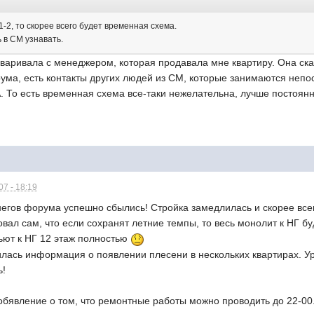
1-2, то скорее всего будет временная схема.
 в СМ узнавать.
говаривала с менеджером, которая продавала мне квартиру. Она ска
ума, есть контакты других людей из СМ, которые занимаются непо
. То есть временная схема все-таки нежелательна, лучше постоян
7 - 18:19
егов форума успешно сбылись! Стройка замедлилась и скорее всег
ал сам, что если сохранят летние темпы, то весь монолит к НГ бу
ьют к НГ 12 этаж полностью
лась информация о появлении плесени в нескольких квартирах. Ур
ь!
бявление о том, что ремонтные работы можно проводить до 22-00. 