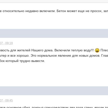
е относительно недавно включили. Бетон может еще не просох, зат
7 - 09:19
овость для жителей Нашего дома. Включили теплую воду!!!
Плес
ытер и все хорошо. Это нормальное явление для новых домов. Глав
бок который трудно вывести.
7 - 09:45
все основное сбил, покрыл спецсредством два раза стену. вроде то 