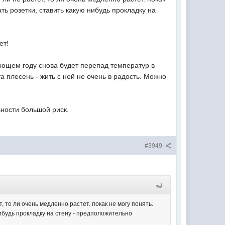
ать розетки, ставить какую нибудь прокладку на
ет!
дующем году снова будет перепад температур в
та плесень - жить с ней не очень в радость. Можно
ьности большой риск.
#3949
, то ли очень медленно растет. покак не могу понять.
нибудь прокладку на стену - предположительно