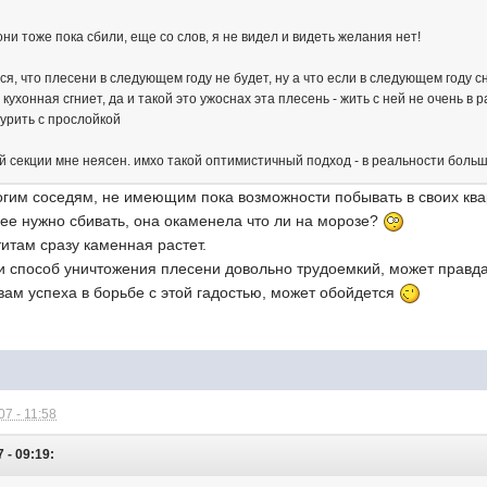
они тоже пока сбили, еще со слов, я не видел и видеть желания нет!
я, что плесени в следующем году не будет, ну а что если в следующем году 
 кухонная сгниет, да и такой это ужоснах эта плесень - жить с ней не очень в 
турить с прослойкой
й секции мне неясен. имхо такой оптимистичный подход - в реальности больш
огим соседям, не имеющим пока возможности побывать в своих квар
 ее нужно сбивать, она окаменела что ли на морозе?
итам сразу каменная растет.
и способ уничтожения плесени довольно трудоемкий, может правда
вам успеха в борьбе с этой гадостью, может обойдется
7 - 11:58
 - 09:19: