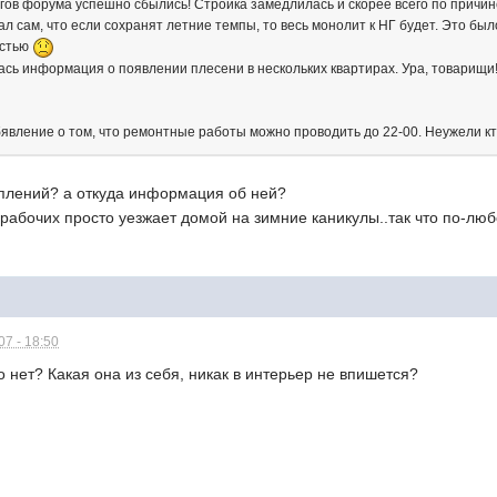
гов форума успешно сбылись! Стройка замедлилась и скорее всего по причин
л сам, что если сохранят летние темпы, то весь монолит к НГ будет. Это бы
остью
сь информация о появлении плесени в нескольких квартирах. Ура, товарищи
явление о том, что ремонтные работы можно проводить до 22-00. Неужели кто
оплений? а откуда информация об ней?
з рабочих просто уезжает домой на зимние каникулы..так что по-лю
7 - 18:50
 нет? Какая она из себя, никак в интерьер не впишется?