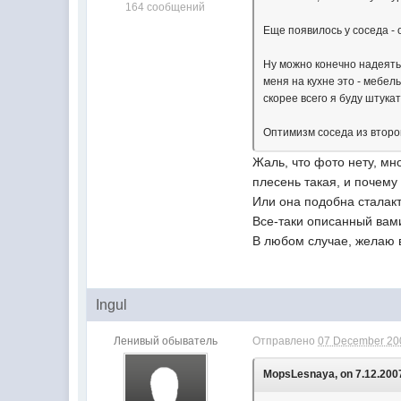
164 сообщений
Еще появилось у соседа - 
Ну можно конечно надеятьс
меня на кухне это - мебель
скорее всего я буду штука
Оптимизм соседа из второ
Жаль, что фото нету, мн
плесень такая, и почему
Или она подобна сталакт
Все-таки описанный вам
В любом случае, желаю 
Ingul
Ленивый обыватель
Отправлено
07 December 200
MopsLesnaya, on 7.12.2007