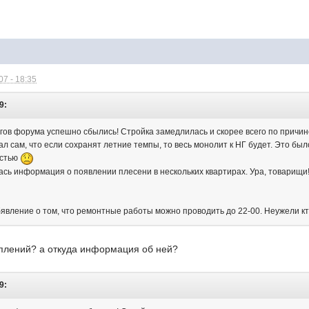
7 - 18:35
9:
гов форума успешно сбылись! Стройка замедлилась и скорее всего по причин
л сам, что если сохранят летние темпы, то весь монолит к НГ будет. Это бы
остью
сь информация о появлении плесени в нескольких квартирах. Ура, товарищи
явление о том, что ремонтные работы можно проводить до 22-00. Неужели кто
оплений? а откуда информация об ней?
9: