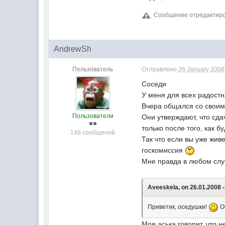
Сообщение отредактирова
AndrewSh
Пользователь
Отправлено
26 January 2008 
Соседи
У меня для всех радост
Вчера общался со своим
Пользователи
Они утверждают, что сда
только после того, как б
148 сообщений
Так что если вы уже живе
госкомиссия
Мне правда в любом случ
Aveeskela, on 26.01.2008 -
Приветик, оседушки!
Оч
Моя аська говорит, что н