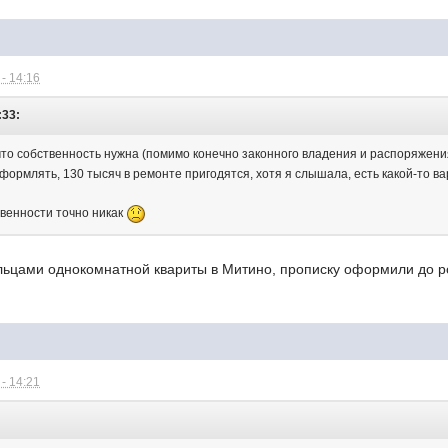
- 14:16
:33:
что собственность нужна (помимо конечно законного владения и распоряжен
формлять, 130 тысяч в ремонте пригодятся, хотя я слышала, есть какой-то ва
ственности точно никак
ельцами однокомнатной квариты в Митино, прописку оформили до 
- 14:21
: