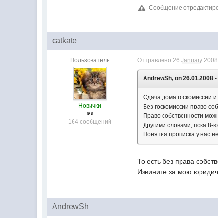
Сообщение отредактиров
catkate
Пользователь
Отправлено
26 January 2008 
AndrewSh, on 26.01.2008 -
Сдача дома госкомиссии и
Новички
Без госкомиссии право со
Право собственности можно
164 сообщений
Другими словами, пока 8-ю
Понятия прописка у нас не
То есть без права собст
Извините за мою юридиче
AndrewSh