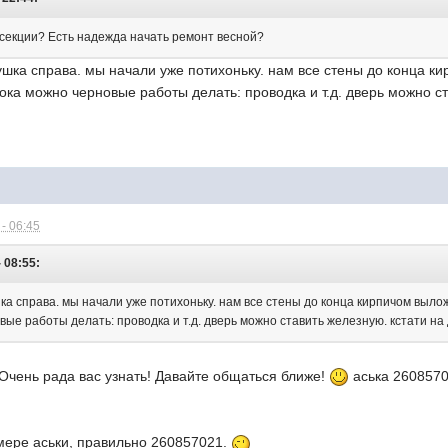
й секции? Есть надежда начать ремонт весной?
вушка справа. мы начали уже потихоньку. нам все стены до конца к
ока можно черновые работы делать: проводка и т.д. дверь можно ст
- 06:45
 08:55:
шка справа. мы начали уже потихоньку. нам все стены до конца кирпичом выл
вые работы делать: проводка и т.д. дверь можно ставить железную. кстати н
Очень рада вас узнать! Давайте общаться ближе!
аська 260857
омере аськи, правильно 260857021.