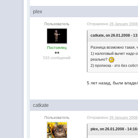
plex
Пользователь
Отправлено
26 January 2008 
catkate, on 26.01.2008 - 13
Разница возможно такая, 
Постоялец
1) налоговый вычет надо о
533 сообщений
реально?
2) прописка - это без соб
5 лет назад, были влад
catkate
Пользователь
Отправлено
26 January 2008 
plex, on 26.01.2008 - 14:16