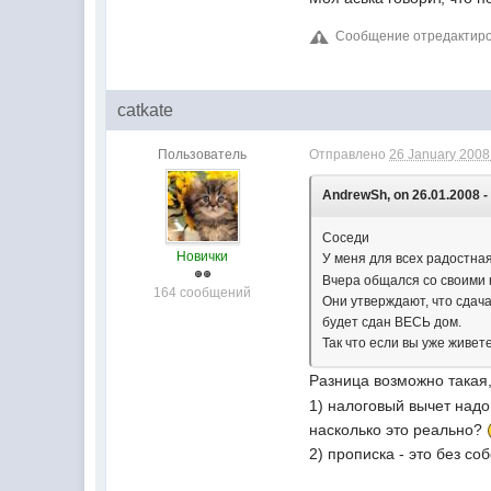
Сообщение отредактиров
catkate
Пользователь
Отправлено
26 January 2008 
AndrewSh, on 26.01.2008 - 
Соседи
Новички
У меня для всех радостна
Вчера общался со своими
164 сообщений
Они утверждают, что сдача
будет сдан ВЕСЬ дом.
Так что если вы уже живет
Разница возможно такая
1) налоговый вычет надо
насколько это реально?
2) прописка - это без со