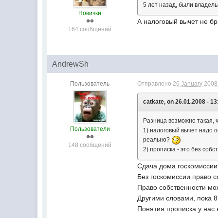
5 лет назад, были владел
Новички
А налоговый вычет не б
164 сообщений
AndrewSh
Пользователь
Отправлено
26 January 2008 
catkate, on 26.01.2008 - 13
Разница возможно такая, 
Пользователи
1) налоговый вычет надо о
реально?
148 сообщений
2) прописка - это без соб
Сдача дома госкомиссии
Без госкомиссии право с
Право собственности мож
Другими словами, пока 8
Понятия прописка у нас 