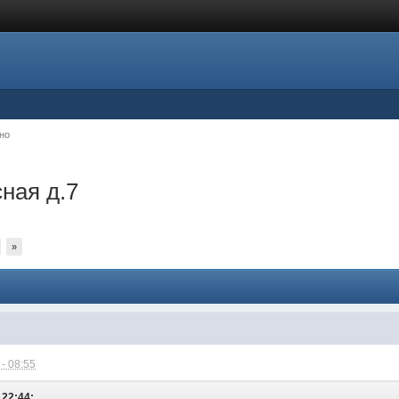
но
ная д.7
»
- 08:55
 22:44: