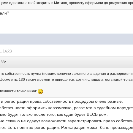
ьцами однокомнатной квариты в Митино, прописку оформили до ролучения п
рали?
- 14:23
:33:
что собственность нужна (помимо конечно законного владения и распоряжен
формлять, 130 тысяч в ремонте пригодятся, хотя я слышала, есть какой-то ва
ственности точно никак
 и регистрация права собственность процедуры очень разные.
обственности оформить невозможно, разве что в судебном порядке
но будет только после того, как сдан будет ВЕСЬ дом.
-ю секцию не сдадут возможности зарегистрировать право собственн
нет. Есть понятие регистрации. Регистрация может быть произведен