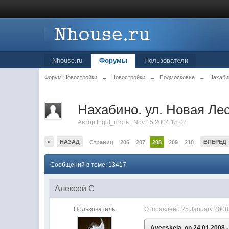
Nhouse.ru
Форумы
Пользователи
Форум Новостройки
→
Новостройки
→
Подмосковье
→
Нахаби
.
Нахабино. ул. Новая Лес
Автор
Ingul_гость
,
Nov 15 2004 18:02
«
НАЗАД
ВПЕРЕД
Страниц
206
207
208
209
210
Сообщений в теме: 13417
Алексей C
Пользователь
Отправлено
25 January 2008 
Aveeskela, on 24.01.2008 -