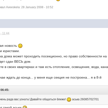
л Aveeskela: 28 January 2008 - 10:52
- 11:44
ная новость
и юристами.
ча дома может проходить посекционно, но право собственности на
удет сдан ВЕСЬ дом.
те в своих квартирках и там есть отопление, освещение, вода, кана
ае ждать до конца... у меня еще секция не построена... я в 8-й
 06:45:
ень рада вас узнать! Давайте общаться ближе!
аська 26085702701
ет такой аськи