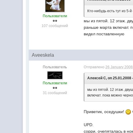
Кто-нибудь есть тут из 5-
Пользователи
мы из пятой. 12 этаж. д
107 сообщений
раньше марта включат. п
видел поставленную
Aveeskela
Пользователь
Отправлено
26 January 2008 
Алексей C, on 25.01.2008 -
Пользователи
мы из пятой. 12 этаж. дву
31 сообщений
включат. пока можно черно
Приветик, оседушки!
UPD.
сорри, очепяталась в н