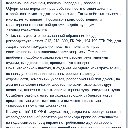
целевым назначением, квартиры переданы, заселены.
Оформление передачи прав собственности отодвигается на
второй план и может длиться много лет. Такая действительность
многих не устраивает. Поскольку право собственности
гарантировано не застройщиками, а действующим
Законодательством РФ.
У Вас есть достаточно оснований обращения в суд,
руководствуясь ст.ст. 213, 218, 309, ГК РФ , 194-199 ГПК РФ, для
защиты своих гражданских прав, для признания прав
собственности на оплаченные вами квартиры. Тем более
проблемы подобного характера уже рассмотрены многими
судами, следовательно, прецедент уже создан.
Пока, насколько известно, в суде нет ни одного иска третьих лиц
по поводу оспаривания прав на строение, квартиру в
отдельности, земельный участок, расположенный под домом, на
дом не наложено никаких арестов, но если такие иски вдруг
появятся, шансов отстоять свои интересы будут сведены к нулю.
Судебные разбирательства хозяйствующих субъектов могут
продолжаться десятилетиями, и вы можете оказаться
заложниками этих разбирательств.
В силу ст. 551 ГК РФ (В случае, когда одна из сторон уклоняется
от государственной регистрации перехода права собственности
на недвижимость, суд вправе по требованию другой стороны
вынести решение о государственной регистрации перехода права