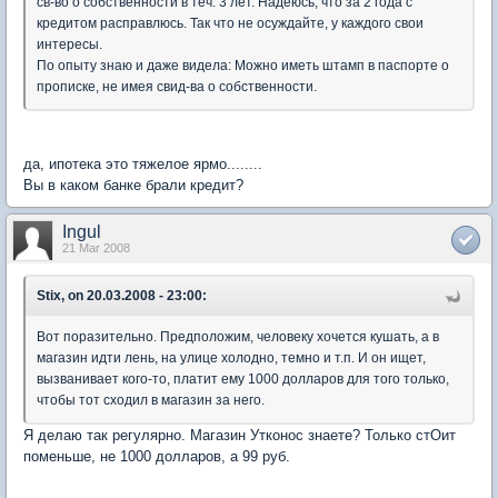
св-во о собственности в теч. 3 лет. Надеюсь, что за 2 года с
кредитом расправлюсь. Так что не осуждайте, у каждого свои
интересы.
По опыту знаю и даже видела: Можно иметь штамп в паспорте о
прописке, не имея свид-ва о собственности.
да, ипотека это тяжелое ярмо........
Вы в каком банке брали кредит?
Ingul
21 Mar 2008
Stix, on 20.03.2008 - 23:00:
Вот поразительно. Предположим, человеку хочется кушать, а в
магазин идти лень, на улице холодно, темно и т.п. И он ищет,
вызванивает кого-то, платит ему 1000 долларов для того только,
чтобы тот сходил в магазин за него.
Я делаю так регулярно. Магазин Утконос знаете? Только стОит
поменьше, не 1000 долларов, а 99 руб.