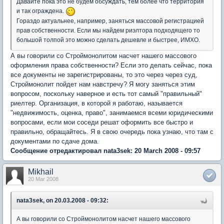
Давайте пока это не будем обсуждать, тем более что территория
и так ограждена.
Гораздо актуальнее, например, заняться массовой регистрацией
прав собственности. Если мы найдем риэлтора подходящего то
большой толпой это можно сделать дешевле и быстрее, ИМХО.
А вы говорили со Строймонолитом насчет нашего массового
оформления права собственности? Если это делать сейчас, пока
все документы не зарегистрированы, то это через через суд,
Строймонолит пойдет нам навстречу? Я могу заняться этим
вопросом, поскольку наверное и есть тот самый "правильный"
риелтер. Организация, в которой я работаю, называется
"недвижимость, оценка, право", занимаемся всеми юридическими
вопросами, если мои соседи решат оформить все быстро и
правильно, обращайтесь. Я в свою очередь пока узнаю, что там с
документами по сдаче дома.
Сообщение отредактировал nata3sek: 20 March 2008 - 09:57
Mikhail
20 Mar 2008
nata3sek, on 20.03.2008 - 09:32:
А вы говорили со Строймонолитом насчет нашего массового