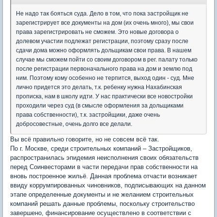
Не надо так бояться суда. Дело в том, что пока застройщик не
зарегистрирует все документы на дом (их очень много), мы свои
права зарегистрировать не сможем. Это новые договора о
долевом участии подлежат регистрации, поэтому сразу после
сдачи дома можно оформлять дольщикам свои права. В нашем
случае мы сможем пойти со своим договором в рег. палату только
после регистрации первоначального права на дом и землю под
ним. Поэтому кому особенно не терпится, выход один - суд. Мне
лично придется это делать, т.к. ребенку нужна Нахабинская
прописка, нам в школу идти. У нас практически все новостройки
проходили через суд (в смысле оформления за дольщиками
права собственности), т.к. застройщики, даже очень
добросовестные, очень долго все делали.
Вы всё правильно говорите, но не совсем всё так.
По г. Москве, среди строительных компаний – Застройщиков,
распространилась эпидемия неисполнения своих обязательств
перед Соинвесторами в части передачи прав собственности на
вновь построенное жильё. Данная проблема отчасти возникает
ввиду коррумпированных чиновников, подписывающих на данном
этапе определенные документы и не желанием строительных
компаний решать данные проблемы, поскольку строительство
завершено, финансирование осуществлено в соответствии с