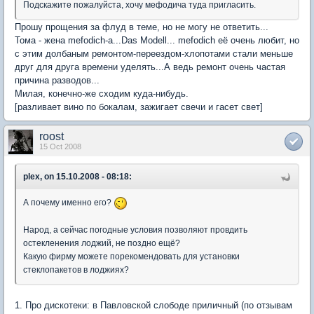
Подскажите пожалуйста, хочу мефодича туда пригласить.
Прошу прощения за флуд в теме, но не могу не ответить...
Тома - жена mefodich-а...Das Modell... mefodich её очень любит, но
с этим долбаным ремонтом-переездом-хлопотами стали меньше
друг для друга времени уделять...А ведь ремонт очень частая
причина разводов...
Милая, конечно-же сходим куда-нибудь.
[разливает вино по бокалам, зажигает свечи и гасет свет]
roost
15 Oct 2008
plex, on 15.10.2008 - 08:18:
А почему именно его?
Народ, а сейчас погодные условия позволяют провдить
остекленения лоджий, не поздно ещё?
Какую фирму можете порекомендовать для установки
стеклопакетов в лоджиях?
1. Про дискотеки: в Павловской слободе приличный (по отзывам