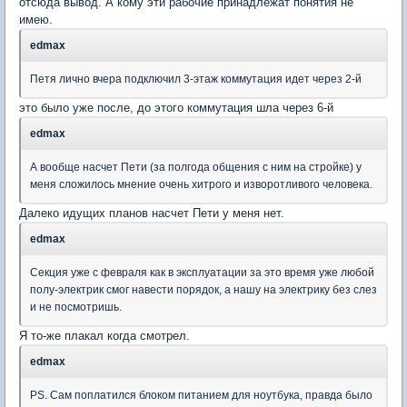
отсюда вывод. А кому эти рабочие принадлежат понятия не
имею.
edmax
Петя лично вчера подключил 3-этаж коммутация идет через 2-й
это было уже после, до этого коммутация шла через 6-й
edmax
А вообще насчет Пети (за полгода общения с ним на стройке) у
меня сложилось мнение очень хитрого и изворотливого человека.
Далеко идущих планов насчет Пети у меня нет.
edmax
Секция уже с февраля как в эксплуатации за это время уже любой
полу-электрик смог навести порядок, а нашу на электрику без слез
и не посмотришь.
Я то-же плакал когда смотрел.
edmax
PS. Сам поплатился блоком питанием для ноутбука, правда было