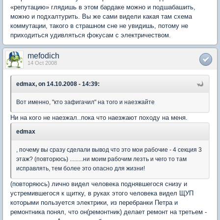
«репутацию» глядишь в этом бардаке можно и подшабашить,
можно и подхалтурить. Вы же сами видели какая там схема
коммутации, такого в страшном сне не увидишь, потому не
приходиться удивляться фокусам с электричеством.
mefodich
14 Oct 2008
edmax, on 14.10.2008 - 14:39:
Вот именно, "кто зафигачил" на того и наезжайте
Ни на кого не наезжал..пока что наезжают походу на меня.
edmax
, почему вы сразу сделали вывод что это мои рабочие - 4 секция 3
этаж? (повторюсь) .........ни моим рабочим лезть и чего то там
исправлять, тем более это опасно для жизни!
(повторяюсь) лично видел человека поднявшегося снизу и
устремившегося к щитку, в руках этого человека видел ЩУП
которыми пользуется электрики, из перебранки Петра и
ремонтника понял, что он(ремонтник) делает ремонт на третьем -