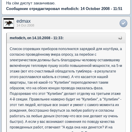
На сём диспут заканчиваю.
Сообщение отредактировал mefodich: 14 October 2008 - 11:51
edmax
14 Oct 2008
mefodich, on 14.10.2008 - 11:33:
Список сгоревших приборов пополнился зарядкой для ноутбука, а
согласно проведённому вчера опросу, за перебои с
электричеством должны быть благодарны человеку оставившему
включённую тепловую пушку особо повышенной мощности, на 5-м
этаже (вот кто счастливый обладатель тумблера - в результате
этого расплавился кабель в стояке). А что касается нашей
квартиры, так её какой-то "Кулибин" переподключил таким
образом, что на обоих концах провода оказалась фаза.
Подозреваю что этот "Кулибин" делает отделку на третьем этаже
4-й секции. Правельнее наверно будит не "Кулибин", а "Хулибин" -
этот тип людей, которые все знают и умеют с самого момента их
рождения, бесстрашно беруться за любую работу и согласны
работать за любые деньги (потому-что все они делают ну очень
быстро). А если у вас возникают сомнения по поводу качества
проведенных работ, отвечают "А куда она нах денется? И на