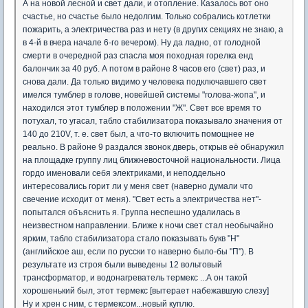
А на новой лесной и свет дали, и отопление. Казалось вот оно
счастье, но счастье было недолгим. Только собрались котлетки
пожарить, а электричества раз и нету (в других секциях не знаю, а
в 4-й в вчера начале 6-го вечером). Ну да ладно, от голодной
смерти в очередной раз спасла моя походная горелка енд
балончик за 40 руб. А потом в районе 8 часов его (свет) раз, и
снова дали. Да только видимо у человека подключавшего свет
имелся тумблер в голове, новейшей системы "голова-жопа", и
находился этот тумблер в положении "Ж". Свет все время то
потухал, то угасал, табло стабилизатора показывало значения от
140 до 210V, т. е. свет был, а что-то включить помощнее не
реально. В районе 9 раздался звонок дверь, открыв её обнаружил
на площадке группу лиц ближневосточной национальности. Лица
гордо именовали себя электриками, и неподдельно
интересовались горит ли у меня свет (наверно думали что
свечение исходит от меня). "Свет есть а электричества нет"-
попытался объяснить я. Группа неспешно удалилась в
неизвестном направлении. Ближе к ночи свет стал необычайно
ярким, табло стабилизатора стало показывать букв "Н"
(английское аш, если по русски то наверно было-бы "П"). В
результате из строя были выведены 12 вольтовый
трансформатор, и водонагреватель термекс ...А он такой
хорошенький был, этот термекс [вытерает набежавшую слезу]
Ну и хрен с ним, с термексом...новый куплю.