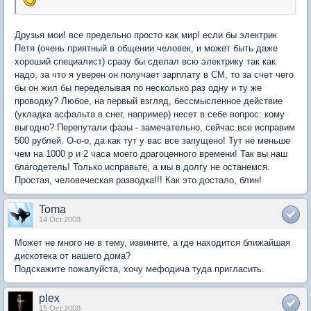
Друзья мои! все предельно просто как мир! если бы электрик
Петя (очень приятный в общении человек, и может быть даже
хороший специалист) сразу бы сделал всю электрику так как
надо, за что я уверен он получает зарплату в СМ, то за счет чего
бы он жил бы переделывая по несколько раз одну и ту же
проводку? Любое, на первый взгляд, бессмысленное действие
(укладка асфальта в снег, например) несет в себе вопрос: кому
выгодно? Перепутали фазы - замечательно, сейчас все исправим
500 рублей. О-о-о, да как тут у вас все запущено! Тут не меньше
чем на 1000 р и 2 часа моего драгоценного времени! Так вы наш
благодетель! Только исправьте, а мы в долгу не останемся.
Простая, человеческая разводка!!! Как это достало, блин!
Toma
14 Oct 2008
Может не много не в тему, извините, а где находится ближайшая
дискотека от нашего дома?
Подскажите пожалуйста, хочу мефодича туда пригласить.
plex
15 Oct 2008