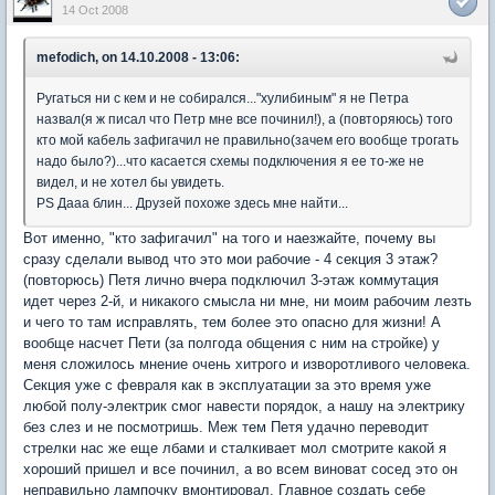
14 Oct 2008
mefodich, on 14.10.2008 - 13:06:
Ругаться ни с кем и не собирался..."хулибиным" я не Петра
назвал(я ж писал что Петр мне все починил!), а (повторяюсь) того
кто мой кабель зафигачил не правильно(зачем его вообще трогать
надо было?)...что касается схемы подключения я ее то-же не
видел, и не хотел бы увидеть.
PS Дааа блин... Друзей похоже здесь мне найти...
Вот именно, "кто зафигачил" на того и наезжайте, почему вы
сразу сделали вывод что это мои рабочие - 4 секция 3 этаж?
(повторюсь) Петя лично вчера подключил 3-этаж коммутация
идет через 2-й, и никакого смысла ни мне, ни моим рабочим лезть
и чего то там исправлять, тем более это опасно для жизни! А
вообще насчет Пети (за полгода общения с ним на стройке) у
меня сложилось мнение очень хитрого и изворотливого человека.
Секция уже с февраля как в эксплуатации за это время уже
любой полу-электрик смог навести порядок, а нашу на электрику
без слез и не посмотришь. Меж тем Петя удачно переводит
стрелки нас же еще лбами и сталкивает мол смотрите какой я
хороший пришел и все починил, а во всем виноват сосед это он
неправильно лампочку вмонтировал. Главное создать себе