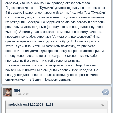
образом, что на обоих концах провода оказалась фаза.
Подозреваю что этот "Кулибин" делает отделку на третьем этаже
4-й секции. Правельнее наверно будит не "Кулибин", а "Хулибин"
- этот тип людей, которые все знают и умеют с самого момента
их рождения, бесстрашно беруться за любую работу и согласны
работать за любые деньги (потому-что все они делают ну очень
быстро). А если у вас возникают сомнения по поводу качества
проведенных работ, отвечают "А куда она нах денется? И на
одном гвозде нормально держаться будет!". Если попросить
этого "Хулибина" хотя-бы заменить лампочку, то рискуете
обесточить пол-дома - для крепежа ему запросто может прийти в
голову использовать тот-же гвоздь -> к стене->сквозь кабель
проложенный в стене-> и с той стороны загнуть.
PS вчера познакомился с электриком, зовут Пётр. Весьма
почтенный и приятный в общении человек. Все наладил. По
поводу подключения остальных секций у него прогноз более
оптимистичен - 2,3 дня . Поживем увидим.
fille
14 Oct 2008
mefodich, on 14.10.2008 - 11:33: