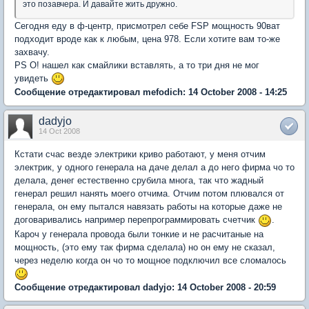
это позавчера. И давайте жить дружно.
Сегодня еду в ф-центр, присмотрел себе FSP мощность 90ват
подходит вроде как к любым, цена 978. Если хотите вам то-же
захвачу.
PS О! нашел как смайлики вставлять, а то три дня не мог
увидеть
Сообщение отредактировал mefodich: 14 October 2008 - 14:25
dadyjo
14 Oct 2008
Кстати счас везде электрики криво работают, у меня отчим
электрик, у одного генерала на даче делал а до него фирма чо то
делала, денег естественно срубила многа, так что жадный
генерал решил нанять моего отчима. Отчим потом плювался от
генерала, он ему пытался навязать работы на которые даже не
договаривались например перепрограммировать счетчик
.
Кароч у генерала провода были тонкие и не расчитаные на
мощность, (это ему так фирма сделала) но он ему не сказал,
через неделю когда он чо то мощное подключил все сломалось
Сообщение отредактировал dadyjo: 14 October 2008 - 20:59