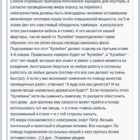
Список сгоревших приборов пополнился зарядкой для ноутбука, а
согласно проведённому вчера опросу, за перебои с
электричеством должны быть благодарны человеку оставившему
включённую тепловую пушку особо повышенной мощности, на 5-м
этаже (вот кто счастливый обладатель тумблера - в результате
этого расплавился кабель в стояке). А что касается нашей
квартиры, так её какой-то "Кулибин" переподключил таким
образом, что на обоих концах провода оказалась фаза.
Подозреваю что этот "Кулибин" делает отделку на третьем этаже
4-й секции. Правельнее наверно будит не "Кулибин", а "Хулибин" -
этот тип людей, которые все знают и умеют с самого момента их
рождения, бесстрашно беруться за любую работу и согласны
работать за любые деньги (потому-что все они делают ну очень
быстро). А если у вас возникают сомнения по поводу качества
проведенных работ, отвечают "А куда она нах денется? И на
одном гвозде нормально держаться будет!". Если попросить этого
"Хулибина" хотя-бы заменить лампочку, то рискуете обесточить
пол-дома - для крепежа ему запросто может прийти в голову
использовать тот-же гвоздь -> к стене->сквозь кабель
проложенный в стене-> и с той стороны загнуть.
PS вчера познакомился с электриком, зовут Пётр. Весьма
почтенный и приятный в общении человек. Все наладил. По
поводу подключения остальных секций у него прогноз более
оптимистичен - 2,3 дня . Поживем увидим.