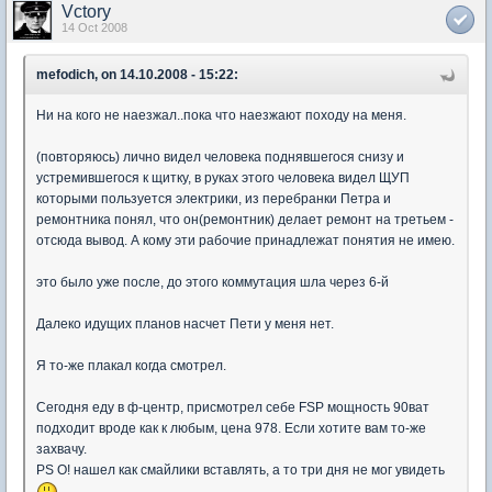
Vctory
14 Oct 2008
mefodich, on 14.10.2008 - 15:22:
Ни на кого не наезжал..пока что наезжают походу на меня.
(повторяюсь) лично видел человека поднявшегося снизу и
устремившегося к щитку, в руках этого человека видел ЩУП
которыми пользуется электрики, из перебранки Петра и
ремонтника понял, что он(ремонтник) делает ремонт на третьем -
отсюда вывод. А кому эти рабочие принадлежат понятия не имею.
это было уже после, до этого коммутация шла через 6-й
Далеко идущих планов насчет Пети у меня нет.
Я то-же плакал когда смотрел.
Сегодня еду в ф-центр, присмотрел себе FSP мощность 90ват
подходит вроде как к любым, цена 978. Если хотите вам то-же
захвачу.
PS О! нашел как смайлики вставлять, а то три дня не мог увидеть