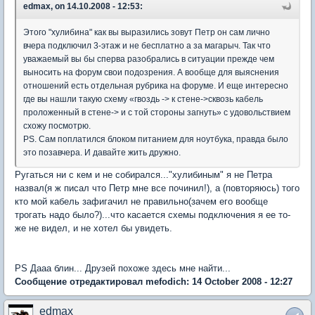
edmax, on 14.10.2008 - 12:53:
Этого "хулибина" как вы выразились зовут Петр он сам лично
вчера подключил 3-этаж и не бесплатно а за магарыч. Так что
уважаемый вы бы сперва разобрались в ситуации прежде чем
выносить на форум свои подозрения. А вообще для выяснения
отношений есть отдельная рубрика на форуме. И еще интересно
где вы нашли такую схему «гвоздь -> к стене->сквозь кабель
проложенный в стене-> и с той стороны загнуть» с удовольствием
схожу посмотрю.
PS. Сам поплатился блоком питанием для ноутбука, правда было
это позавчера. И давайте жить дружно.
Ругаться ни с кем и не собирался..."хулибиным" я не Петра
назвал(я ж писал что Петр мне все починил!), а (повторяюсь) того
кто мой кабель зафигачил не правильно(зачем его вообще
трогать надо было?)...что касается схемы подключения я ее то-
же не видел, и не хотел бы увидеть.
PS Дааа блин... Друзей похоже здесь мне найти...
Сообщение отредактировал mefodich: 14 October 2008 - 12:27
edmax