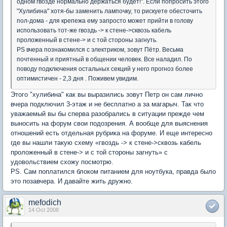
одном гвозде нормально держаться будет!". Если попросить этого
"Хулибина" хотя-бы заменить лампочку, то рискуете обесточить
пол-дома - для крепежа ему запросто может прийти в голову
использовать тот-же гвоздь -> к стене->сквозь кабель
проложенный в стене-> и с той стороны загнуть.
PS вчера познакомился с электриком, зовут Пётр. Весьма
почтенный и приятный в общении человек. Все наладил. По
поводу подключения остальных секций у него прогноз более
оптимистичен - 2,3 дня . Поживем увидим.
Этого "хулибина" как вы выразились зовут Петр он сам лично
вчера подключил 3-этаж и не бесплатно а за магарыч. Так что
уважаемый вы бы сперва разобрались в ситуации прежде чем
выносить на форум свои подозрения. А вообще для выяснения
отношений есть отдельная рубрика на форуме. И еще интересно
где вы нашли такую схему «гвоздь -> к стене->сквозь кабель
проложенный в стене-> и с той стороны загнуть» с
удовольствием схожу посмотрю.
PS. Сам поплатился блоком питанием для ноутбука, правда было
это позавчера. И давайте жить дружно.
mefodich
14 Oct 2008