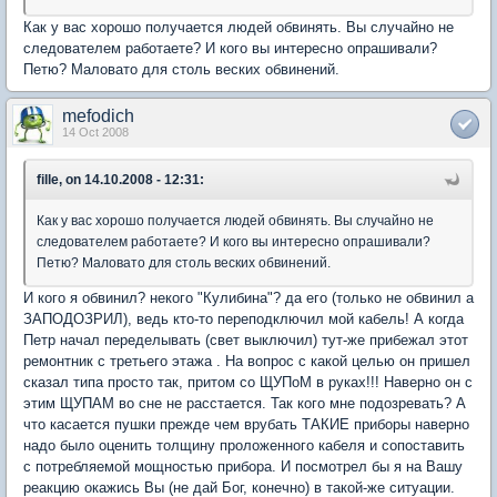
Как у вас хорошо получается людей обвинять. Вы случайно не
следователем работаете? И кого вы интересно опрашивали?
Петю? Маловато для столь веских обвинений.
mefodich
14 Oct 2008
fille, on 14.10.2008 - 12:31:
Как у вас хорошо получается людей обвинять. Вы случайно не
следователем работаете? И кого вы интересно опрашивали?
Петю? Маловато для столь веских обвинений.
И кого я обвинил? некого "Кулибина"? да его (только не обвинил а
ЗАПОДОЗРИЛ), ведь кто-то переподключил мой кабель! А когда
Петр начал переделывать (свет выключил) тут-же прибежал этот
ремонтник с третьего этажа . На вопрос с какой целью он пришел
сказал типа просто так, притом со ЩУПоМ в руках!!! Наверно он с
этим ЩУПАМ во сне не расстается. Так кого мне подозревать? А
что касается пушки прежде чем врубать ТАКИЕ приборы наверно
надо было оценить толщину проложенного кабеля и сопоставить
с потребляемой мощностью прибора. И посмотрел бы я на Вашу
реакцию окажись Вы (не дай Бог, конечно) в такой-же ситуации.