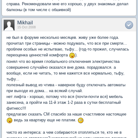
справа. Рекомендовали мне его хорошо, у двух знакомых делал
балконы (в том числе с обшивкой)
Mikhail
15 Oct 2008
не был в форуме несколько месяцев. живу уже более года.
прочитал три страницы - можно подумать, что все при смерти...
проблем особых не испытваю, тьфу... (год-то прожил, случилась
переоценка ценностей комфорта
).
понял что во время глобального отключения электричества
совершенно случайно оказался вне дома. порадовался. а
вообще, если не читать, то мне кажется все нормально, тьфу,
тьфу...
полезный вывод из чтива - наверное буду отключать автоматы
при выходе из дома... на всякий случай.
нет лифта - хорошо, потому что вся (почти-почти вся) мебель
занесена, а пройти на 11-й этаж 1-2 раза в сутки бесплатный
фитнесс!!!
предлагаю сказать СМ спасибо за наше счастливое настоящее
ведь за квартиру еще не платим.
чисто из интереса: а чем собираются отопляться те, кто не в