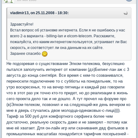
vladimir13, on 25.11.2008 - 18:30:
Здравстуйте!
Встал вопрос об установке интернета. Если я не ошибаюсь у нас
всего 2-а варианта - billing-lan и elcom-telecom. Расскажите,
пожалуйста, кто каким интернетом пользуется, устраивает ли Вас
скорость, и соответстует ли она данным на их сайте.
Заранее спасибо
Не подозревая о существовании Элком-телекома, безуспешно
пытался заполучить интернет от компании (дэ)Билинг-лан аж с 3
августа до конца сентября. Все время с кем-то созванивался,
переносили подключение то с субботы на понедельник, то на
утро воскресенья, то на вечер пятницы и каждый раз говорили
что в этот раз уж точно кто-то придет, но до реализации в жизнь
сего проекта дело так и не дошло. А тут прочел на форуме про
(в)Элком-телеком, позвонил и на следующий-же день вечером ко
мне в дверь стучались двое молодца-одинаковых-с-лица)))).
Тариф за 500 руб для комфортного серфинга более чем
достаточно, реальную скорость даже и не замерял - потому как
мне её хватает. Для он-лайн игр или скачивания двд фильмов в
промышленных масштабах понадобится тарифчик посерьезней -