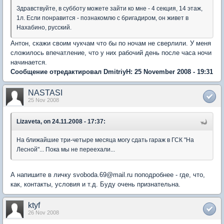
Здравствуйте, в субботу можете зайти ко мне - 4 секция, 14 этаж,
1л. Если понравится - познакомлю с бригадиром, он живет в
Нахабино, русский.
Антон, скажи своим чукчам что бы по ночам не сверлили. У меня
сложилось впечатление, что у них рабочий день после часа ночи
начинается.
Сообщение отредактировал DmitriyH: 25 November 2008 - 19:31
NASTASI
25 Nov 2008
Lizaveta, on 24.11.2008 - 17:37:
На ближайшие три-четыре месяца могу сдать гараж в ГСК "На
Лесной"... Пока мы не переехали...
А напишите в личку svoboda.69@mail.ru поподробнее - где, что,
как, контакты, условия и т.д. Буду очень признательна.
ktyf
26 Nov 2008