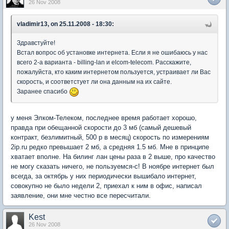
26 Nov 2008
vladimir13, on 25.11.2008 - 18:30:
Здравстуйте!
Встал вопрос об установке интернета. Если я не ошибаюсь у нас
всего 2-а варианта - billing-lan и elcom-telecom. Расскажите,
пожалуйста, кто каким интернетом пользуется, устраивает ли Вас
скорость, и соответстует ли она данным на их сайте.
Заранее спасибо
у меня Элком-Телеком, последнее время работает хорошо,
правда при обещанной скорости до 3 мб (самый дешевый
контракт, безлимитный, 500 р в месяц) скорость по измерениям
2ip.ru редко превышает 2 мб, а средняя 1.5 мб. Мне в принципе
хватает вполне. На билинг лан цены раза в 2 выше, про качество
не могу сказать ничего, не пользуемся-с! В ноябре интернет был
всегда, за октябрь у них периодически вышибало интернет,
совокупно не было недели 2, приехал к ним в офис, написал
заявление, они мне честно все пересчитали.
Kest
26 Nov 2008