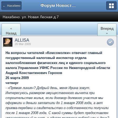
Форум Новостройки
← Нахабино
Нахабино. ул. Новая Лесная д.7
«
Вперед
Назад
»
ALLISA
26 Mar 2009
На вопросы читателей «Комсомолки» отвечает главный
государственный налоговый инспектор отдела
налогообложения физических лиц и единого социального
налога Управления УФНС России по Нижегородской области
Андрей Константинович Горохов
26 марта 2009
четверг
- «Прямая линия»? Добрый день, меня Ирина зовут.
Интересуюсь размером имущественного вычета при
строительстве жилья, если договор долевого участия мы
оформили и деньги заплатили до 1 января 2008 года, а акт
приема-передачи и свидетельство о собственности получили
после 1 января 2008 года. С какой суммы будет предоставлен
имущественный вычет, с одного миллиона рублей или с двух?