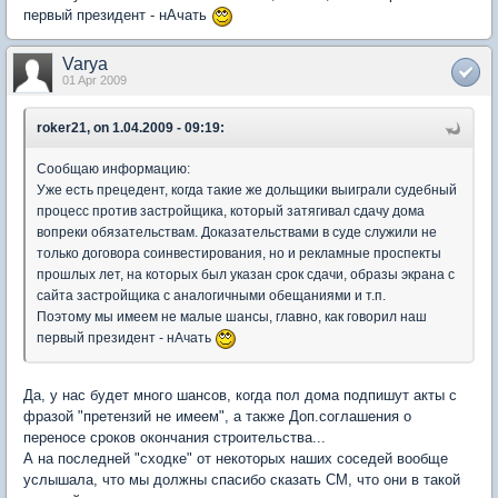
первый президент - нАчать
Varya
01 Apr 2009
roker21, on 1.04.2009 - 09:19:
Сообщаю информацию:
Уже есть прецедент, когда такие же дольщики выиграли судебный
процесс против застройщика, который затягивал сдачу дома
вопреки обязательствам. Доказательствами в суде служили не
только договора соинвестирования, но и рекламные проспекты
прошлых лет, на которых был указан срок сдачи, образы экрана с
сайта застройщика с аналогичными обещаниями и т.п.
Поэтому мы имеем не малые шансы, главно, как говорил наш
первый президент - нАчать
Да, у нас будет много шансов, когда пол дома подпишут акты с
фразой "претензий не имеем", а также Доп.соглашения о
переносе сроков окончания строительства...
А на последней "сходке" от некоторых наших соседей вообще
услышала, что мы должны спасибо сказать СМ, что они в такой