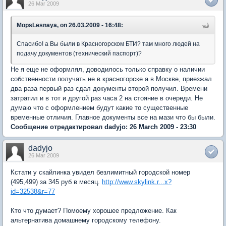
26 Mar 2009
MopsLesnaya, on 26.03.2009 - 16:48:
Спасибо! а Вы были в Красногорском БТИ? там много людей на
подачу документов (технический паспорт)?
Не я еще не оформлял, доводилось только справку о наличии
собственности получать не в красногорске а в Москве, приезжал
два раза первый раз сдал документы второй получил. Времени
затратил и в тот и другой раз часа 2 на стояние в очереди. Не
думаю что с оформлением будут какие то существенные
временные отличия. Главное документы все на мази что бы были.
Сообщение отредактировал dadyjo: 26 March 2009 - 23:30
dadyjo
26 Mar 2009
Кстати у скайлинка увидел безлимитный городской номер
(495,499) за 345 руб в месяц.
http://www.skylink.r...x?
id=32538&r=77
Кто что думает? Помоему хорошее предложение. Как
альтернатива домашнему городскому телефону.