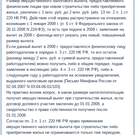
Размер имущественного налогового вычета, предоставляемого
физическим лицам при новом строительстве либо приобретении
жилья, увеличен с 1 млн. руб. до 2 млн. руб. (абз. 13 пп. 2 п. 1 ст.
220 НК РФ). Действие этой нормы распространено на отношения,
возникшие с 1 января 2008 г. (п. 6 ст. 9 Федерального закона от
26.11.2008 N 224-ФЗ), то есть при подаче в 2009 г. заявления на
вычет за 2008 г. физлица могут указать уже новый, повышенный
размер вычета.
Если данный вычет в 2008 г. предоставлялся физическому лицу
работодателем в порядке п. 3 ст. 220 НК РФ, то его остаток
(разницу между 2 млн. руб. и суммой вычета, предоставленной
работодателем) можно получить либо в общем порядке, подав
заявление в инспекцию (абз. 4 п. 3 ст. 220 НК РФ), либо в
следующем году у работодателя на основании уведомления,
выданного налоговым органом (Письмо Минфина России от
02.04.2007 N 03-04-06-01/103).
На практике возник вопрос, в каком размере налогоплательщик
получит имущественный вычет при строительстве жилья, если
договор долевого участия заключен до 01.01.2008, а
свидетельство о праве собственности получено после
01.01.2008.
Согласно пп. 2 п. 1 ст. 220 НК РФ право применения
имущественного налогового вычета при строительстве либо
приобретении жилья не ограничивается только тем периодом,