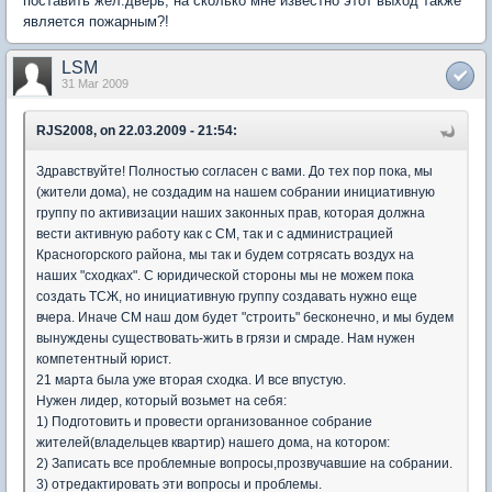
поставить жел.дверь, на сколько мне известно этот выход также
является пожарным?!
LSM
31 Mar 2009
RJS2008, on 22.03.2009 - 21:54:
Здравствуйте! Полностью согласен с вами. До тех пор пока, мы
(жители дома), не создадим на нашем собрании инициативную
группу по активизации наших законных прав, которая должна
вести активную работу как с СМ, так и с администрацией
Красногорского района, мы так и будем сотрясать воздух на
наших "сходках". С юридической стороны мы не можем пока
создать ТСЖ, но инициативную группу создавать нужно еще
вчера. Иначе СМ наш дом будет "строить" бесконечно, и мы будем
вынуждены существовать-жить в грязи и смраде. Нам нужен
компетентный юрист.
21 марта была уже вторая сходка. И все впустую.
Нужен лидер, который возьмет на себя:
1) Подготовить и провести организованное собрание
жителей(владельцев квартир) нашего дома, на котором:
2) Записать все проблемные вопросы,прозвучавшие на собрании.
3) отредактировать эти вопросы и проблемы.