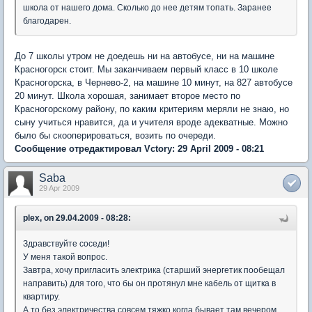
школа от нашего дома. Сколько до нее детям топать. Заранее
благодарен.
До 7 школы утром не доедешь ни на автобусе, ни на машине
Красногорск стоит. Мы заканчиваем первый класс в 10 школе
Красногорска, в Чернево-2, на машине 10 минут, на 827 автобусе
20 минут. Школа хорошая, занимает второе место по
Красногорскому району, по каким критериям меряли не знаю, но
сыну учиться нравится, да и учителя вроде адекватные. Можно
было бы скооперироваться, возить по очереди.
Сообщение отредактировал Vctory: 29 April 2009 - 08:21
Saba
29 Apr 2009
plex, on 29.04.2009 - 08:28:
Здравствуйте соседи!
У меня такой вопрос.
Завтра, хочу пригласить электрика (старший энергетик пообещал
направить) для того, что бы он протянул мне кабель от щитка в
квартиру.
А то без электричества совсем тяжко когда бывает там вечером