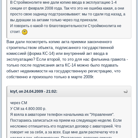
В Строймонолите мне дали копию ввода в эксплуатацию 1-4
секции от февраля 2008 года. Так что это не ошибка какая, а они
просто свою задницу подстраховывают: мы то сдали год назад, а
вы дурашки за актами только через год приехали.
И говорить о какой-то благотворительности Строймонолита не
стоит.
Вам дали посмотреть копию акта приемки законченного
строительством объекта, подписанного государственной
комиссией (форма КС-14) или внутренний акт ввода в
эксплуатацию? Если второй, то это для нас филькина грамота -
только после подписания акта КС-14 можно было подавать
объект недвижимости на государственную регистрацию, что
собственно и произошло только в марте 2009г.
ktyf, on 24.04.2009 - 21:02:
через СМ
У СМ за 4.800.000 р.
Я взяла в акватории телефон начальника их "Управления".
Постараюсь записаться на прием на следующую неделю. Если
несложно отпишитесь кто подписал договор с акваторией. Что
говорит не за себя, а за всех. Еще мне дали распечатку что в
хдодит в тех. обслуживание. Постараюсь попозже скинуть