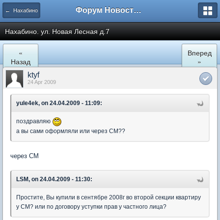
Форум Новостройки
← Нахабино
Нахабино. ул. Новая Лесная д.7
«
Вперед
Назад
»
ktyf
24 Apr 2009
yule4ek, on 24.04.2009 - 11:09:
поздравляю
а вы сами оформляли или через СМ??
через СМ
LSM, on 24.04.2009 - 11:30:
Простите, Вы купили в сентябре 2008г во второй секции квартиру
у СМ? или по договору уступки прав у частного лица?