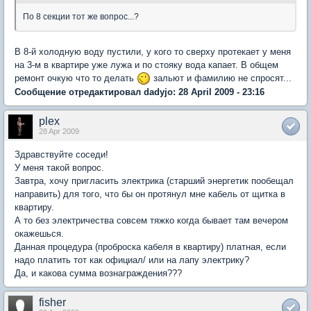
По 8 секции тот же вопрос...?
В 8-й холодную воду пустили, у кого то сверху протекает у меня
на 3-м в квартире уже лужа и по стояку вода капает. В общем
ремонт очкую что то делать
зальют и фамилию не спросят...
Сообщение отредактировал dadyjo: 28 April 2009 - 23:16
plex
28 Apr 2009
Здравствуйте соседи!
У меня такой вопрос.
Завтра, хочу пригласить электрика (старший энергетик пообещал
направить) для того, что бы он протянул мне кабель от щитка в
квартиру.
А то без электричества совсем тяжко когда бывает там вечером
окажешься.
Данная процедура (проброска кабеля в квартиру) платная, если
надо платить тот как официал/ или на лапу электрику?
Да, и какова сумма вознаграждения???
fisher