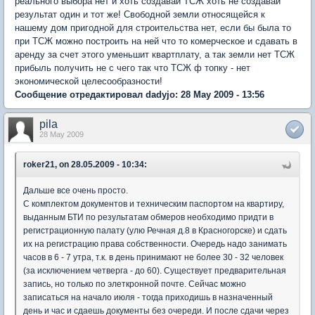
реального выбора нет и хоть создавай ТСЖ хоть не создавай
результат один и тот же! Свободной земли относящейся к
нашему дом пригодной для строительства нет, если бы была то
при ТСЖ можно построить на ней что то комерческое и сдавать в
аренду за счет этого уменьшит квартплату, а так земли нет ТСЖ
прибыль получить не с чего так что ТСЖ ф топку - нет
экономической целесообразности!
Сообщение отредактировал dadyjo: 28 May 2009 - 13:56
pila
28 May 2009
roker21, on 28.05.2009 - 10:34:
Дальше все очень просто.
С комплектом документов и техническим паспортом на квартиру,
выданным БТИ по результатам обмеров необходимо придти в
регистрационную палату (улю Речная д.8 в Красногорске) и сдать
их на регистрацию права собственности. Очередь надо занимать
часов в 6 - 7 утра, т.к. в день принимают не более 30 - 32 человек
(за исключением четверга - до 60). Существует предварительная
запись, но только по элеткронной почте. Сейчас можно
записаться на начало июля - тогда приходишь в назначенный
день и час и сдаешь документы без очереди. И после сдачи через