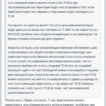
этот геморрой влиять менять если и без ТСЖ и при
обслуживающей нас Акватории будет все устраивать? Вот если
Акватория будет нас обдирать тогда можно будет поговрить и о
ТСЖ.
Что менять то шило на мыло? Что есть куча компаний которые
будут драться за право нас обслужить? С ЖКХ то же самое что и с
РАО ЕЭС разбили типа создали конкуренцию а на самом деле "за
морем телушка полушка да рубь перевоз".
Какая бы ни была у нас управляющая компания обслуживать дом
и обеспечивать его водой теплом и электричеством будут все
равно местные естественные монополии! А это и есть основные
статьи затрат на содержание многоквартирного дома, так что
реального выбора нет и хоть создавай ТСЖ хоть не создавай
результат один и тот же! Свободной земли относящейся к нашему
дом пригодной для строительства нет, если бы была то при ТСЖ
можно построить на ней что то комерческое и сдавать в аренду за
счет этого уменьшит квартплату, а так земли нет ТСЖ прибыль
получить не с чего так что ТСЖ ф топку - нет экономической
целесообразности!
Полностью с Вами согласен. У нас фактически нечего
предложить для коммерческого использования, особенно при