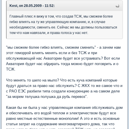
Kest, on 28.05.2009 - 11:52:
Главный плюс я вижу в том, что создав ТСЖ, мы сможем более
гибко влиять на ту же управляющую компанию, и, в случае
необходимости, сменить ее. Сейчас же мы должны пользоваться
тем что нам навязали, и права голоса у нас нет.
"мы сможем более гибко влиять, сможем сменить" - а зачем нам
этот геморрой влиять менять если и без ТСЖ и при
обслуживающей нас Акватории будет все устраивать? Вот если
Акватория будет нас обдирать тогда можно будет поговрить и о
ТСЖ.
Что менять то шило на мыло? Что есть куча компаний которые
будут драться за право нас обслужить? С ЖКХ то же самое что и
с РАО ЕЭС разбили типа создали конкуренцию а на самом деле
"за морем телушка полушка да рубь перевоз".
Какая бы ни была у нас управляющая компания обслуживать дом
и обеспечивать его водой теплом и электричеством будут все
равно местные естественные монополии! А это и есть основные
статьи затрат на содержание многоквартирного дома, так что