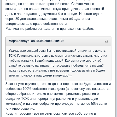
запись, но только по элеткронной почте. Сейчас можно
записаться на начало июля - тогда приходишь в назначенный
день и час и сдаешь документы без очереди. И после сдачи
через 30 дне становишься счастливым обладателем
свидетельства о праве собственности.
Расписание работы регпалаты - в приложенном файле.
MopsLesnaya, on 28.05.2009 - 10:10:
Уважаемые соседи! если Вы не против давайте начинать делать
ТСЖ. Готов начать готовить документы и изучать законы чисто из
любопытства и с Вашей поддержкой. Как вы на это смотрите?
давайте реально начинать что то делать и объединять мысли?
может у кого есть знания, а нет времени подсказывайте и будем
вмести приводить наш домик в порядок!)))
Законы уже изучены, только до тех пор, пока не будет известно и
соберется 100% собственников дома (а по закону это называется
общее собрание и только оно может принимать решения о
создании ТСЖ или передачи управления в управляющую
компанию) и на этом собрании проголосует не менее 50% за то
или иное решение.
Кому интересно - вот по этим ссылкам все собственно и