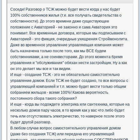
Соседи! Разговор о ТСЖ можно будет вести когда у нас будет
100% собственников жилья (т.е. все получать свидетельства о
собственности). До этого времени даже существующее
положение с Акваторией - не законно и сама Акватория это
понимает. Все временные договора, которые мы подписываем с
Акваторией - это фикция, очередные ухищрения Строймонолита.
Даже во временное управление управляющая компания может
быть назначена только после того, как мы ВСЕ будем
собственниками, а не соинвесторами. До этого момента бремя
управления и "обслуживания" обязан нести застройщик. Ну а как
он это делает мы все и так видим.
И еще - создание ТСЖ - это не обязательно самостоятельно
управление домом. Если ТСЖ не будет создано, то все вопросы с
управляющей компанией и т.п. можно будет вести только общим
собранием жильцов - всеми 100%! Какова вероятность
постоянного сбора такого собрания?
И еще - когда вы подождете электрика или сантехника, которые на
несколько домов пару часов, в то время как у вас что либо будет
течь или отсутствовать электричество, то наверное псоле этого
будет другой разговор.
В любом случае вопрос самостоятельного управления домом
(даже без создания ТСЖ) или передача его управляющей