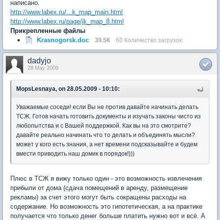
написано.
http://www.labex.ru/...k_map_main.html
http://www.labex.ru/page/jk_map_8.html
Прикрепленные файлы
Krasnogorsk.doc
39.5К
60 Количество загрузок:
dadyjo
28 May 2009
MopsLesnaya, on 28.05.2009 - 10:10:
Уважаемые соседи! если Вы не против давайте начинать делать
ТСЖ. Готов начать готовить документы и изучать законы чисто из
любопытства и с Вашей поддержкой. Как вы на это смотрите?
давайте реально начинать что то делать и объединять мысли?
может у кого есть знания, а нет времени подсказывайте и будем
вмести приводить наш домик в порядок!)))
Плюс в ТСЖ я вижу только один - это возможность извлечения
прибыли от дома (сдача помещений в аренду, размещение
рекламы) за счет этого могут быть сокращены расходы на
содержание. Но возможность это гипотетическая, а на практике
получается что только денег больше платить нужно вот и всё. А