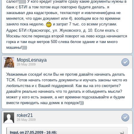
салют!)))))) У кого кредит узнайте сразу какие документы нужны в
банк с БТИ! а том потом еще повторно будите делать. я
заказывал два кадастровых, техпаспорт и извлечение(цена не
меняется, что один документ или 4). вообщем все по времени
заняло пока неделю.
и затрат 7 тыс. со всеми услугами.
Адрес БТИ г.Красногорс, ул. Жуковского, д. 10. Если ехать с
Москвы после переезда второй поворот на лево когда начинается
горка и там еще метров 500 слева белое здание и там много
машины!))))
MopsLesnaya
28 May 2009
Уважаемые соседи! если Вы не против давайте начинать делать
ТСЖ. Готов начать готовить документы и изучать законы чисто из
любопытства и с Вашей поддержкой. Как вы на это смотрите?
давайте реально начинать что то делать и объединять мысли?
может у кого есть знания, а нет времени подсказывайте и будем
вмести приводить наш домик в порядок!)))
roker21
28 May 2009
Ingul, on 27.05.2009 - 16:46: