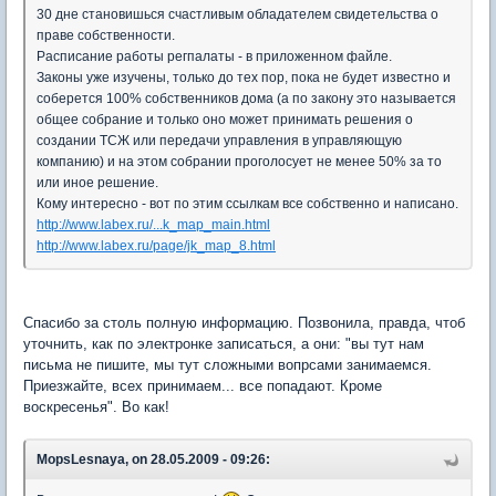
30 дне становишься счастливым обладателем свидетельства о
праве собственности.
Расписание работы регпалаты - в приложенном файле.
Законы уже изучены, только до тех пор, пока не будет известно и
соберется 100% собственников дома (а по закону это называется
общее собрание и только оно может принимать решения о
создании ТСЖ или передачи управления в управляющую
компанию) и на этом собрании проголосует не менее 50% за то
или иное решение.
Кому интересно - вот по этим ссылкам все собственно и написано.
http://www.labex.ru/...k_map_main.html
http://www.labex.ru/page/jk_map_8.html
Спасибо за столь полную информацию. Позвонила, правда, чтоб
уточнить, как по электронке записаться, а они: "вы тут нам
письма не пишите, мы тут сложными вопрсами занимаемся.
Приезжайте, всех принимаем... все попадают. Кроме
воскресенья". Во как!
MopsLesnaya, on 28.05.2009 - 09:26: