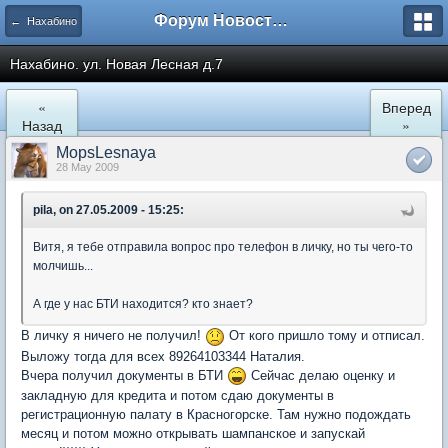
Форум Новостройки
← Нахабино
Нахабино. ул. Новая Лесная д.7
«
Вперед
Назад
»
MopsLesnaya
28 May 2009
pila, on 27.05.2009 - 15:25:
Витя, я тебе отправила вопрос про телефон в личку, но ты чего-то
молчишь...
А где у нас БТИ находится? кто знает?
В личку я ничего не получил!
От кого пришло тому и отписал.
Выложу тогда для всех 89264103344 Наталия.
Вчера получил документы в БТИ
Сейчас делаю оценку и
закладную для кредита и потом сдаю документы в
регистрационную палату в Красногорске. Там нужно подождать
месяц и потом можно открывать шампанское и запускай