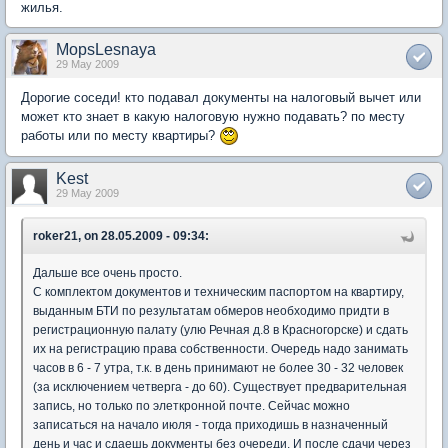
жилья.
MopsLesnaya
29 May 2009
Дорогие соседи! кто подавал документы на налоговый вычет или
может кто знает в какую налоговую нужно подавать? по месту
работы или по месту квартиры?
Kest
29 May 2009
roker21, on 28.05.2009 - 09:34:
Дальше все очень просто.
С комплектом документов и техническим паспортом на квартиру,
выданным БТИ по результатам обмеров необходимо придти в
регистрационную палату (улю Речная д.8 в Красногорске) и сдать
их на регистрацию права собственности. Очередь надо занимать
часов в 6 - 7 утра, т.к. в день принимают не более 30 - 32 человек
(за исключением четверга - до 60). Существует предварительная
запись, но только по элеткронной почте. Сейчас можно
записаться на начало июля - тогда приходишь в назначенный
день и час и сдаешь документы без очереди. И после сдачи через