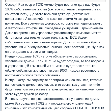
Соседи! Разговор о ТСЖ можно будет вести когда у нас будет
100% собственников жилья (т.е. все получать свидетельства о
собственности). До этого времени даже существующее
положение с Акваторией - не законно и сама Акватория это
понимает. Все временные договора, которые мы подписываем с
Акваторией - это фикция, очередные ухищрения Строймонолита.
Даже во временное управление управляющая компания может
быть назначена только после того, как мы ВСЕ будем
собственниками, а не соинвесторами. До этого момента бремя
управления и "обслуживания" обязан нести застройщик. Ну а как
он это делает мы все и так видим.
И еще - создание ТСЖ - это не обязательно самостоятельно
управление домом. Если ТСЖ не будет создано, то все вопросы
с управляющей компанией и т.п. можно будет вести только
общим собранием жильцов - всеми 100%! Какова вероятность
постоянного сбора такого собрания?
И еще - когда вы подождете электрика или сантехника, которые
на несколько домов пару часов, в то время как у вас что либо
будет течь или отсутствовать электричество, то наверное псоле
этого будет другой разговор.
В любом случае вопрос самостоятельного управления домом
(даже без создания ТСЖ) или передача его управляющей
компании - это компетенция общего собрания СОБСТВЕННИКОВ