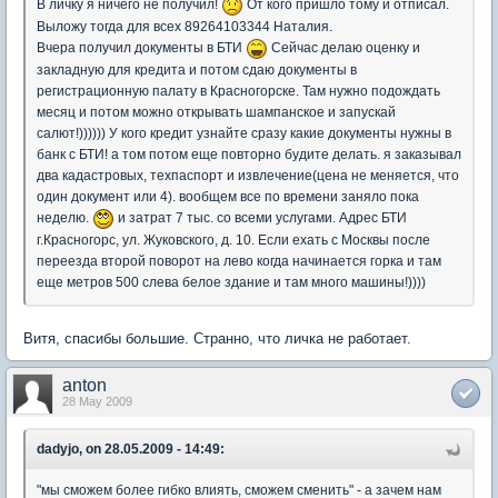
В личку я ничего не получил!
От кого пришло тому и отписал.
Выложу тогда для всех 89264103344 Наталия.
Вчера получил документы в БТИ
Сейчас делаю оценку и
закладную для кредита и потом сдаю документы в
регистрационную палату в Красногорске. Там нужно подождать
месяц и потом можно открывать шампанское и запускай
салют!)))))) У кого кредит узнайте сразу какие документы нужны в
банк с БТИ! а том потом еще повторно будите делать. я заказывал
два кадастровых, техпаспорт и извлечение(цена не меняется, что
один документ или 4). вообщем все по времени заняло пока
неделю.
и затрат 7 тыс. со всеми услугами. Адрес БТИ
г.Красногорс, ул. Жуковского, д. 10. Если ехать с Москвы после
переезда второй поворот на лево когда начинается горка и там
еще метров 500 слева белое здание и там много машины!))))
Витя, спасибы большие. Странно, что личка не работает.
anton
28 May 2009
dadyjo, on 28.05.2009 - 14:49:
"мы сможем более гибко влиять, сможем сменить" - а зачем нам