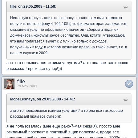
fille, on 29.05.2009 - 11:58:
Неплохую консультацию по вопросу о налоговом вычете можно
получить по телефону 4-102-105 (это фирма которая занимается
оказанием услуг по оформлению вычетов - сбором и подачей
документов), консультируют бесплатно. Они, кстати, утверждают,
что нам полагается вычет с 2 млн. но только с доходов,
полученных в году, в котором возникло право на такой вычет, т.е. в
нашем случае в 2009г.
а кто то пользовался ихними услугами? а то она все так хорошо
рассказал! прям все супер!)))
fille
29 May 2009
MopsLesnaya, on 29.05.2009 - 14:41:
а кто то пользовался ихними услугами? а то она все так хорошо
рассказал! прям все супер!)))
я не пользовалась (мне еще рано-7-мая секция), просто мне
рекламный проспект в почтовый ящик положили, вроде все
солидно и сайт у них есть, и сравнительно недорого - 7000р. за