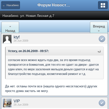
Форум Новостройки
← Нахабино
Нахабино. ул. Новая Лесная д.7
«
Вперед
Назад
»
ktyf
26 Jun 2009
Vctory, on 26.06.2009 - 09:57:
согласие всех можно ждать года два, за это время подъезд
превратится в бомжатник, для тех кто не сдает за двери - дается
один ключ, по мере заселения жильцов деньги сдаются и идут на
благоустройство подъезда, косметический ремонт и т.д.
Да нет. огланы почти все (нашла одного несогласного) других
просто дома застать не могу.
VIP
26 Jun 2009