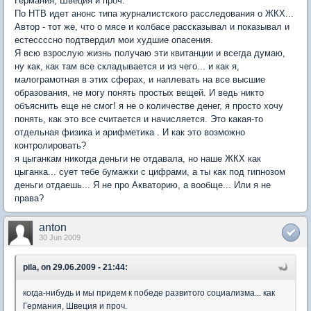
Германия, Швеция и проч.
По НТВ идет анонс типа журналистского расследования о ЖКХ...
Автор - тот же, что о мясе и колбасе рассказывал и показывал и
естессссно подтвердил мои худшие опасения.
Я всю взрослую жизнь получаю эти квитанции и всегда думаю,
ну как, как там все складывается и из чего... и как я,
малограмотная в этих сферах, и наплевать на все высшие
образования, не могу понять простых вещей. И ведь никто
объяснить еще не смог! я не о количестве денег, я просто хочу
понять, как это все считается и начисляется. Это какая-то
отдельная физика и арифметика . И как это возможно
контролировать?
я цыганкам никогда деньги не отдавала, но наше ЖКХ как
цыганка... сует тебе бумажки с цифрами, а ты как под гипнозом
деньги отдаешь... Я не про Акваторию, а вообще... Или я не
права?
anton
30 Jun 2009
pila, on 29.06.2009 - 21:44:
когда-нибудь и мы придем к победе развитого социализма... как
Германия, Швеция и проч.