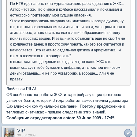
По НТВ идет анонс типа журналистского расследования о ЖКХ...
Автор - тот же, что о мясе и колбасе рассказывал и показывал и
естессссно подтвердил мои худшие опасения.
Я всю взрослую жизнь получаю эти квитанции и всегда думаю, ну
как, как там все складывается и из чего... и как я, малограмотная в
этих сферах, и наплевать на все высшие образования, не могу
понять простых вещей. И ведь никто объяснить еще не смог! я не
о количестве денег, я просто хочу понять, как это все считается и
начисляется. Это какая-то отдельная физика и арифметика . И
как это возможно контролировать?
я цыганкам никогда деньги не отдавала, но наше ЖКХ как
цыганка... сует тебе бумажки с цифрами, а ты как под гипнозом
деньги отдаешь... Я не про Акваторию, а вообще... Или я не
права?
Любезная PILA!
Об особенностях работы ЖКХ и тарифобразующих факторах
узнал от брата, который 3 года работал заместителям директора
Сахалинской коммунальной компании. Поэтому предложение о
тепловых счетчиках - прямое следствие этих знаний.
Сообщение отредактировал anton: 30 June 2009 - 17:45
VIP
30 Jun 2009