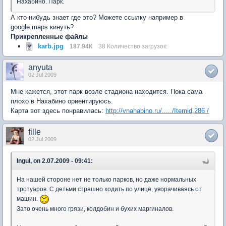
Нахабино. Парк.
А кто-нибудь знает где это? Можете ссылку например в
google.maps кинуть?
Прикрепленные файлы
karb.jpg
187.94К
38 Количество загрузок:
anyuta
02 Jul 2009
Мне кажется, этот парк возле стадиона находится. Пока сама
плохо в Нахабино ориентируюсь.
Карта вот здесь понравилась:
http://vnahabino.ru/...../Itemid,286 /
fille
02 Jul 2009
Ingul, on 2.07.2009 - 09:41:
На нашей стороне нет не только парков, но даже нормальных
тротуаров. С детьми страшно ходить по улице, уворачиваясь от
машин.
Зато очень много грязи, колдобин и бухих маргиналов.