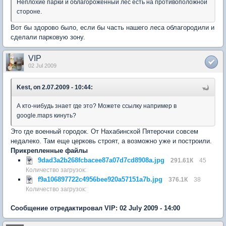
Неплохие парки и облагороженный лес есть на противоположной
стороне.
Вот бы здорово было, если бы часть нашего леса облагородили и
сделали парковую зону.
VIP
02 Jul 2009
Kest, on 2.07.2009 - 10:44:
А кто-нибудь знает где это? Можете ссылку например в
google.maps кинуть?
Это где военный городок. От Нахабинской Пятерочки совсем
недалеко. Там еще церковь строят, а возможно уже и построили.
Прикрепленные файлы
9dad3a2b268fcbacee87a07d7cd8908a.jpg
291.61К
45
Количество загрузок:
f9a106897722c4956bee920a57151a7b.jpg
376.1К
38
Количество загрузок:
Сообщение отредактировал VIP: 02 July 2009 - 14:00