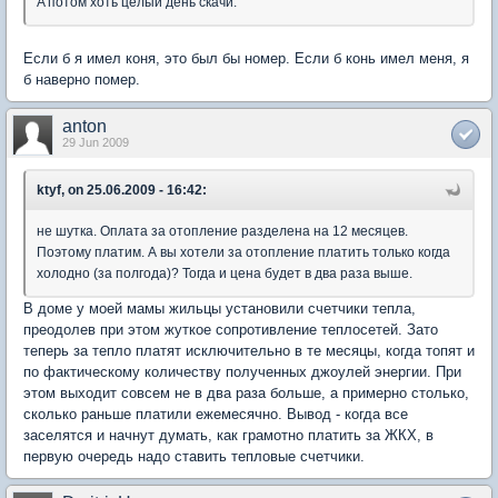
A потом хоть целый день скачи.
Если б я имел коня, это был бы номер. Если б конь имел меня, я
б наверно помер.
anton
29 Jun 2009
ktyf, on 25.06.2009 - 16:42:
не шутка. Оплата за отопление разделена на 12 месяцев.
Поэтому платим. А вы хотели за отопление платить только когда
холодно (за полгода)? Тогда и цена будет в два раза выше.
В доме у моей мамы жильцы установили счетчики тепла,
преодолев при этом жуткое сопротивление теплосетей. Зато
теперь за тепло платят исключительно в те месяцы, когда топят и
по фактическому количеству полученных джоулей энергии. При
этом выходит совсем не в два раза больше, а примерно столько,
сколько раньше платили ежемесячно. Вывод - когда все
заселятся и начнут думать, как грамотно платить за ЖКХ, в
первую очередь надо ставить тепловые счетчики.