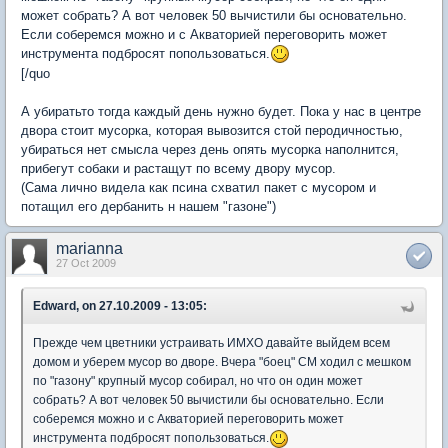
может собрать? А вот человек 50 вычистили бы основательно.
Если соберемся можно и с Акваторией переговорить может
инструмента подбросят попользоваться.
[/quo
А убиратьто тогда каждый день нужно будет. Пока у нас в центре
двора стоит мусорка, которая вывозится стой перодичностью,
убираться нет смысла через день опять мусорка наполнится,
прибегут собаки и растащут по всему двору мусор.
(Сама лично видела как псина схватил пакет с мусором и
потащил его дербанить н нашем "газоне")
marianna
27 Oct 2009
Edward, on 27.10.2009 - 13:05:
Прежде чем цветники устраивать ИМХО давайте выйдем всем
домом и уберем мусор во дворе. Вчера "боец" СМ ходил с мешком
по "газону" крупный мусор собирал, но что он один может
собрать? А вот человек 50 вычистили бы основательно. Если
соберемся можно и с Акваторией переговорить может
инструмента подбросят попользоваться.