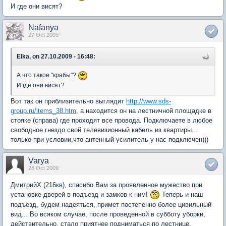
И где они висят?
Nafanya
27 Oct 2009
Elka, on 27.10.2009 - 16:48:
А что такое "крабы"?
И где они висят?
Вот так он приблизительно выглядит
http://www.sds-
group.ru/items_38.htm
, а находится он на лестничной площадке в
стояке (справа) где проходят все провода. Подключаете в любое
свободное гнездо свой телевизионный кабель из квартиры...
только при условии,что антенный усилитель у нас подключен)))
Varya
28 Oct 2009
ДмитрийХ (216кв), спасибо Вам за проявленное мужество при
установке дверей в подъезд и замков к ним!
Теперь и наш
подъезд, будем надеяться, примет постепенно более цивильный
вид... Во всяком случае, после проведенной в субботу уборки,
действительно, стало приятнее подниматься по лестнице.