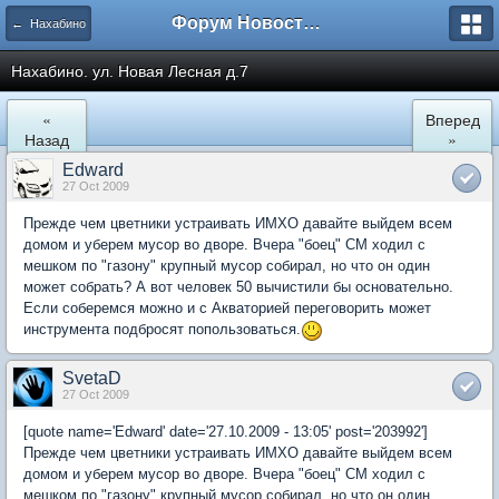
Форум Новостройки
← Нахабино
Нахабино. ул. Новая Лесная д.7
«
Вперед
Назад
»
Edward
27 Oct 2009
Прежде чем цветники устраивать ИМХО давайте выйдем всем
домом и уберем мусор во дворе. Вчера "боец" СМ ходил с
мешком по "газону" крупный мусор собирал, но что он один
может собрать? А вот человек 50 вычистили бы основательно.
Если соберемся можно и с Акваторией переговорить может
инструмента подбросят попользоваться.
SvetaD
27 Oct 2009
[quote name='Edward' date='27.10.2009 - 13:05' post='203992']
Прежде чем цветники устраивать ИМХО давайте выйдем всем
домом и уберем мусор во дворе. Вчера "боец" СМ ходил с
мешком по "газону" крупный мусор собирал, но что он один