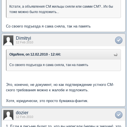
Кстати, а объявления СМ жильцы сняли или самми СМ?.. Их бы
тоже можно было подложить...
Со своего подъезда я сама сняла, так на память
Dimitryi
12 Feb 2010
OlgaNew, on 12.02.2010 - 12:44:
Со своего подъезда я сама сняла, так на память
Это, конечно, не документ, но как подтверждение устного СМ-
ского требования можно к жалобе и подложить.
Хотя, юридически, это просто бумажка-фантик.
dozier
12 Feb 2010
1. Если в письме будет то, что вы написали (нервы и эмоции), это