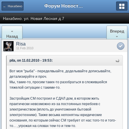
Форум Новостройки
← Нахабино
Нахабино. ул. Новая Лесная д.7
«
Вперед
Назад
»
Risa
11 Feb 2010
pila, on 11.02.2010 - 19:53:
Вот моя "рыба" - переделвыайте, доделывайте дописывайте,
детализируйте и проч.
Мы, такие-то, просим таких-то разобраться в сложившейся
тяжелой ситуации с такими-то.
Застройщик СМ построил и СДАЛ дом, в котором жить
практически невозможно из-за постоянных перебоев с
электричеством (вплоть до уничтожения бытовой
электротехники). Также весьма непонятны юридические
основания, по которым сейчас СМ требует от нас того-то и того-
то... , угрожая на словах тем-то и тем-то.