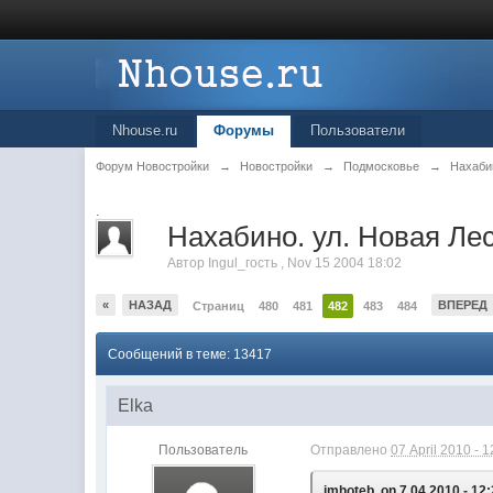
Nhouse.ru
Форумы
Пользователи
Форум Новостройки
→
Новостройки
→
Подмосковье
→
Нахаби
.
Нахабино. ул. Новая Лес
Автор
Ingul_гость
,
Nov 15 2004 18:02
«
НАЗАД
ВПЕРЕД
Страниц
480
481
482
483
484
Сообщений в теме: 13417
Elka
Пользователь
Отправлено
07 April 2010 - 1
imhoteb, on 7.04.2010 - 12: