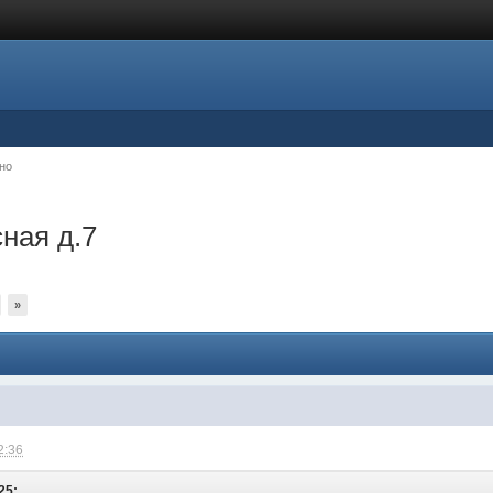
но
ная д.7
»
2:36
25: