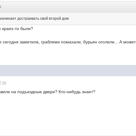
:
начинает достраивать свой второй дом
 краях-то были?
же сегодня заметила, граблями помахали, бурьян оголили... А мож
7:46
авили на подъездные двери? Кто-нибудь знает?