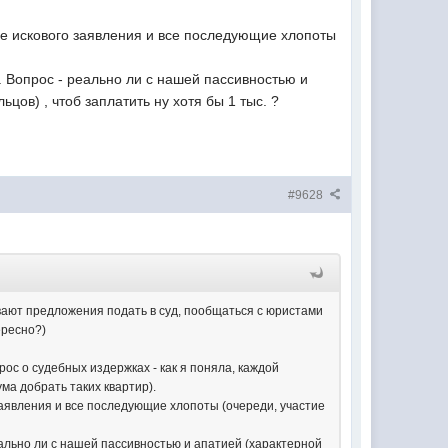
ние искового заявления и все последующие хлопоты
. Вопрос - реально ли с нашей пассивностью и
цов) , чтоб заплатить ну хотя бы 1 тыс. ?
#9628
вают предложения подать в суд, пообщаться с юристами
ересно?)
ос о судебных издержках - как я поняла, каждой
ума добрать таких квартир).
 заявления и все последующие хлопоты (очереди, участие
реально ли с нашей пассивностью и апатией (характерной