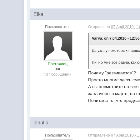
Elka
Пользователь
Отправлено
07 April 2010 - 1
Varya, on 7.04.2010 - 12:56
Да уж... у некоторых наших
Лично мне все равно, как 
Постоялец
Почему "развивается"?
437 сообщений
Просто многие здесь смо
А вы посмотрите на все
заплачены в марте, на с
Почитала то, что предла
lenulla
Пользователь
Отправлено
07 April 2010 - 1