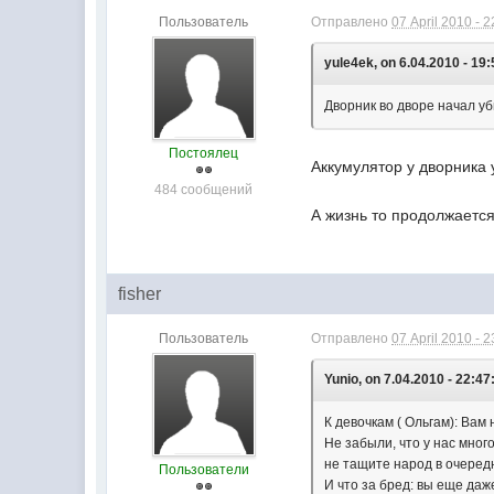
Пользователь
Отправлено
07 April 2010 - 2
yule4ek, on 6.04.2010 - 19:
Дворник во дворе начал уб
Постоялец
Аккумулятор у дворника 
484 сообщений
А жизнь то продолжается
fisher
Пользователь
Отправлено
07 April 2010 - 2
Yunio, on 7.04.2010 - 22:47
К девочкам ( Ольгам): Вам
Не забыли, что у нас мног
не тащите народ в очеред
Пользователи
И что за бред: вы еще даж