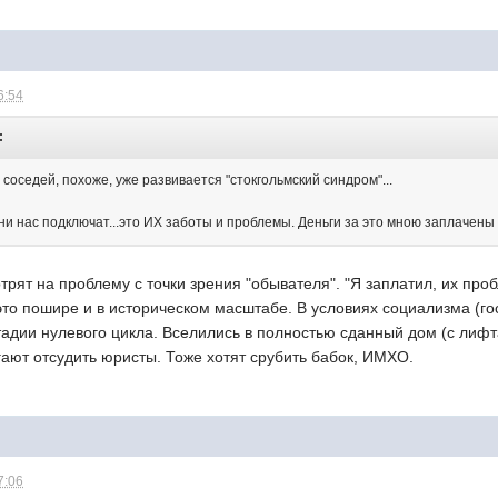
6:54
:
 соседей, похоже, уже развивается "стокгольмский синдром"...
они нас подключат...это ИХ заботы и проблемы. Деньги за это мною заплачены
трят на проблему с точки зрения "обывателя". "Я заплатил, их проб
 это пошире и в историческом масштабе. В условиях социализма (
тадии нулевого цикла. Вселились в полностью сданный дом (с лифта
гают отсудить юристы. Тоже хотят срубить бабок, ИМХО.
7:06