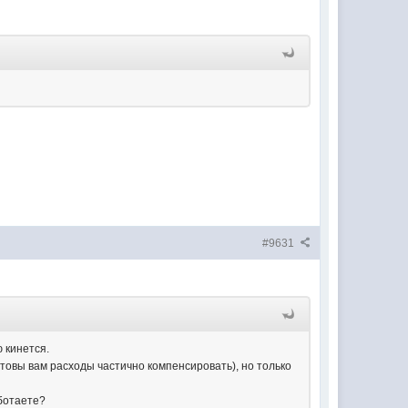
#9631
ю кинется.
отовы вам расходы частично компенсировать), но только
аботаете?