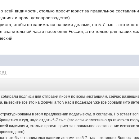
 По всей видимости, столько просит юрист за правильное составле
еданиях и проч. делопроизводство).
риста, чтобы он занимался нашими делами, но 5-7 тыс. - это много
я значительной части населения России, а не только для наших жиль
ческий.
0:51
 собирали подписи для отправки писем по всем инстанциям, сейчас развеши
а, вывесите все это на форум, а то у нас в подъезде уже все сорвали (кто инт
труктурированы в этом предложении подать в суд, я согласна. Но встает вопр
ращаться в суд, надо отдать 5-7 тыс. (это если коллективно до какого-то квор
о всей видимости, столько просит юрист за правильное составление искового
производство).
ста, чтобы он занимался нашими делами, но 5-7 тыс. - это много. Вопрос - 