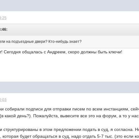
8:25
8:46:
вили на подъездные двери? Кто-нибудь знает?
т! Сегодня общалась с Андреем, скоро должны быть ключи!
0:03
ки собирали подписи для отправки писем по всем инстанциям, сей
в какой день?). Пожалуйста, вывесите все это на форум, а то у нас
 структурированы в этом предложении подать в суд, я согласна. Но
 которая будет обращаться в суд, надо отдать 5-7 тыс. (это если к