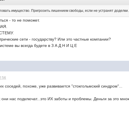
вать имущество. Пригрозить лишением свободы, если не устранят доделки...
ться - то не поможет.
ЛАЯ.
СТЕМУ.
рические сети - государству? Или это частные компании?
истеме вы всегда будете в З А Д Н И Ц Е
2:56
их соседей, похоже, уже развивается "стокгольмский синдром"...
к они нас подключат...это ИХ заботы и проблемы. Деньги за это мн