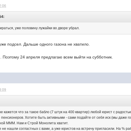
2:06
54:
ираться, уже половину лужайки во дворе убрал.
уже подсел. Дальше одного газона не хватило.
. Поэтому 24 апреля предлагаю всем выйти на субботник.
3:09
:
 не кажется что за такое бабло (7 штук на 400 квартир) любой юрист с радость
о пенсионеров. Хотите быть активными - сами подайте от себя иск (мы даже г
ной МММ. Нам и Строй Монолита хватит.
е не нашли согластных с вами, а уже юристов на встречу пригласили. На % р