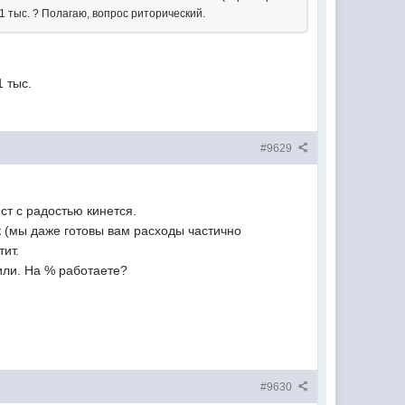
1 тыс. ? Полагаю, вопрос риторический.
1 тыс.
#9629
ст с радостью кинется.
к (мы даже готовы вам расходы частично
ит.
сили. На % работаете?
#9630