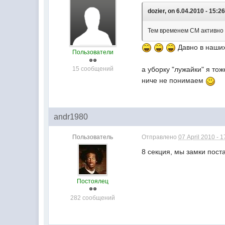
dozier, on 6.04.2010 - 15:26
Тем временем СМ активно 
Давно в наших
Пользователи
15 сообщений
а уборку "лужайки" я то
ниче не понимаем
andr1980
Пользователь
Отправлено
07 April 2010 - 1
8 секция, мы замки пост
Постоялец
282 сообщений