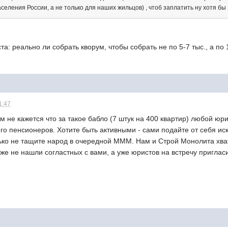
селения России, а не только для наших жильцов) , чтоб заплатить ну хотя бы 
та: реально ли собрать кворум, чтобы собрать не по 5-7 тыс., а по 
1:47
м не кажется что за такое бабло (7 штук на 400 квартир) любой юри
ого пенсионеров. Хотите быть активными - сами подайте от себя ис
лько не тащите народ в очередной МММ. Нам и Строй Монолита хват
аже не нашли согластных с вами, а уже юристов на встречу пригла