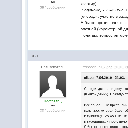
квартир).
387 сообщений
В одиночку - 25-45 тыс.
(очереди, участие в зас
Я бы не против нанять ю
апатией (характерной дл
Полагаю, вопрос ритори
pila
Пользователь
Отправлено
07 April 2010 - 2
pila, on 7.04.2010 - 21:03:
Соседи, две наши девушки
(в какой день?). Пожалуйст
Постоялец
Все собранные претензии с
387 сообщений
квартире, которая будет об
В одиночку - 25-45 тыс. П
в заседаниях и проч. дело
Я бы не против нанять юри