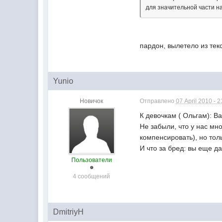
для значительной части на
пардон, вылетело из текс
Yunio
Новичок
Отправлено
07 April 2010 - 2
К девочкам ( Ольгам): Ва
Не забыли, что у нас мн
компенсировать), но то
И что за бред: вы еще д
Пользователи
4 сообщений
DmitriyH