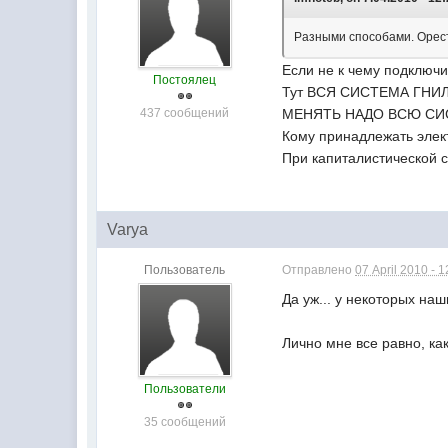
Разными способами. Оресто
Если не к чему подключи
Постоялец
Тут ВСЯ СИСТЕМА ГНИ
437 сообщений
МЕНЯТЬ НАДО ВСЮ СИ
Кому принадлежать элект
При капиталистической с
Varya
Пользователь
Отправлено
07 April 2010 - 1
Да уж... у некоторых наш
Лично мне все равно, ка
Пользователи
35 сообщений