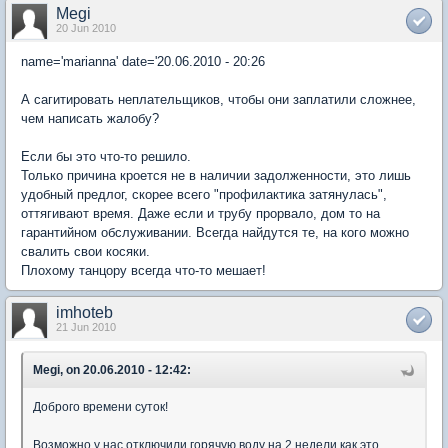
Megi
20 Jun 2010
name='marianna' date='20.06.2010 - 20:26
А сагитировать неплательщиков, чтобы они заплатили сложнее,
чем написать жалобу?
Если бы это что-то решило.
Только причина кроется не в наличии задолженности, это лишь
удобный предлог, скорее всего "профилактика затянулась",
оттягивают время. Даже если и трубу прорвало, дом то на
гарантийном обслуживании. Всегда найдутся те, на кого можно
свалить свои косяки.
Плохому танцору всегда что-то мешает!
imhoteb
21 Jun 2010
Megi, on 20.06.2010 - 12:42:
Доброго времени суток!
Возможно у нас отключили горячую воду на 2 недели как это