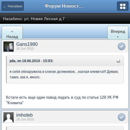
Форум Новостройки
← Нахабино
Нахабино. ул. Новая Лесная д.7
«
Вперед
Назад
»
Gans1980
18 Jun 2010
pila, on 18.06.2010 - 15:03:
я себя обнаружила в списке должников....наглая клевета!!! Думаю,
таких, как я, много.
Кстати есть еще один повод подать в суд по статье 129 УК РФ
"Клевета"
imhoteb
18 Jun 2010