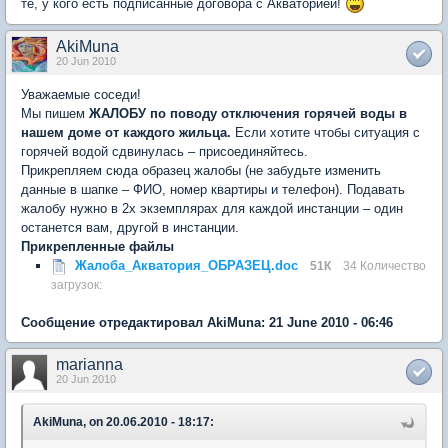
те, у кого есть подписанные договора с Акваторией!
AkiMuna
20 Jun 2010
Уважаемые соседи!
Мы пишем
ЖАЛОБУ по поводу отключения горячей воды в
нашем доме от каждого жильца.
Если хотите чтобы ситуация с
горячей водой сдвинулась – присоединяйтесь.
Прикрепляем сюда образец жалобы (не забудьте изменить
данные в шапке – ФИО, номер квартиры и телефон). Подавать
жалобу нужно в 2х экземплярах для каждой инстанции – один
останется вам, другой в инстанции.
Прикрепленные файлы
Жалоба_Акватория_ОБРАЗЕЦ.doc
51К
34 Количество
загрузок:
Сообщение отредактировал AkiMuna: 21 June 2010 - 06:46
marianna
20 Jun 2010
AkiMuna, on 20.06.2010 - 18:17: