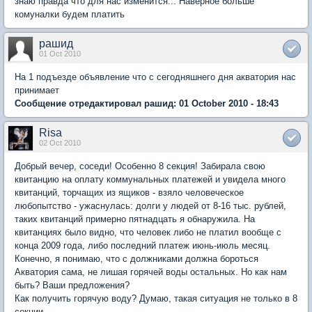
знаю правда что для нас изменится... Наверное больше
комуналки будем платить
рашид
01 Oct 2010
На 1 подъезде объявление что с сегодняшнего дня акватория нас
принимает
Сообщение отредактировал рашид: 01 October 2010 - 18:43
Risa
02 Oct 2010
Добрый вечер, соседи! Особенно 8 секция! Забирала свою
квитанцию на оплату коммунальных платежей и увидела много
квитанций, торчащих из ящиков - взяло человеческое
любопытство - ужаснулась: долги у людей от 8-16 тыс. рублей,
таких квитанций примерно пятнадцать я обнаружила. На
квитанциях было видно, что человек либо не платил вообще с
конца 2009 года, либо последний платеж июнь-июль месяц.
Конечно, я понимаю, что с должниками должна бороться
Акватория сама, не лишая горячей воды остальных. Но как нам
быть? Ваши предложения?
Как получить горячую воду? Думаю, такая ситуация не только в 8
секции.