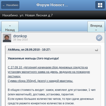
Форум Новостройки
← Нахабино
Нахабино. ул. Новая Лесная д.7
«
Вперед
Назад
»
dronkop
28 Sep 2010
AkiMuna, on 28.09.2010 - 10:27:
Уважаемые жильцы 2ого подъезда!
С 27.09.10 ¬(вторник) начинаем сбор денежных средств на
установку магнитного замка на дверь, ведущую на пожарную
лестницу.
Сумма сбора 350руб. (всего) с каждой квартиры.
В общую стоимость входит: замок, комплект для установки, 1 чип
(ключ магнитный), доставка, установка, гарантия.
Если нужно большее количество чипов, то при сдаче денежных
средств укажите конкретное количество в списке.