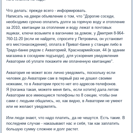
Что делать: прежде всего - информировать.
Написать на двери объявление о том, что "Дорогие соседи,
необходимо срочно оплатить долги за горячую воду и отопление
за 2010, квитанции за отопление и воду лежат в почтовых
ящиках, ключи возьмите в вагончике за домом, у Дмитрия 8-964-
760-11-20 (если не найдете, спросите у Петровича, он установит
его местонахождение), оплата в Приват-банке у станции либо в
Традо-банке рядом с Акваторией, Красноармейская, 44 (в здании
магазина в соседнем подъезде), для ускорения уведомления
Акватории об уплате покажите им оплаченную квитанцию".
Акватория не может всех лично уведомить, поскольку если
человек до Акватории сам в первый раз не дошел своими
ножками, то в Акватории просто нет его адресов-телефонов.
Я (поганка такая, можете меня бить, если хотите) дала летом
Акватории все имеющиеся телефоны по 8 секции, чтобы они
сами с людьми общались, но, как видно, в Акватории не умеют
или не желают уведомлять.
Или люди знают, что надо платить, да не чешутся. Есть такие. В
последнем случае - наказывают нас и себя, так как заплатить
большую сумму сложнее и долг растет.