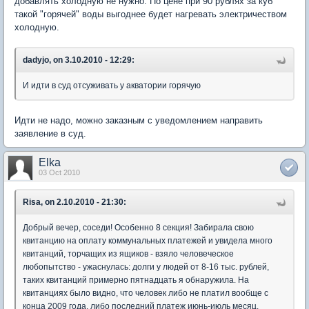
добавлять холодную не нужно. По цене при 90 рублях за куб
такой "горячей" воды выгоднее будет нагревать электричеством
холодную.
dadyjo, on 3.10.2010 - 12:29:
И идти в суд отсуживать у акватории горячую
Идти не надо, можно заказным с уведомлением направить
заявление в суд.
Elka
03 Oct 2010
Risa, on 2.10.2010 - 21:30:
Добрый вечер, соседи! Особенно 8 секция! Забирала свою
квитанцию на оплату коммунальных платежей и увидела много
квитанций, торчащих из ящиков - взяло человеческое
любопытство - ужаснулась: долги у людей от 8-16 тыс. рублей,
таких квитанций примерно пятнадцать я обнаружила. На
квитанциях было видно, что человек либо не платил вообще с
конца 2009 года, либо последний платеж июнь-июль месяц.