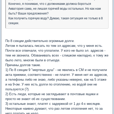
Конечно, я понимаю, что с должниками должна бороться
Акватория сама, не лишая горячей воды остальных. Но как нам
быть? Ваши предложения?
Как получить горячую воду? Думаю, такая ситуация не только в 8
секции.
По 8 секции действительно огромные долги.
Летом я пыталась писать по тем эл.адресам, что у меня есть.
Почти все отвечали, что уплатили. У кого не было эл. адресов -
тем не звонила. Обзванивать всех - слишком накладно, к тому же
было лето, многие были в отъезде.
Причины долгов такие.
1) По 8 секции 9 "мертвых душ" - не явились в СМ и не получили
акта приемки, соответственно - не платят. У меня нет их адресов,
а телефоны либо не знаю, либо указаны неверно, как на 5 этаже
и на 9-ом. У них есть долги по отоплению, но водой они не
пользуются (?).
2) Есть люди, которые не заглядывают в почтовые ящики и
просто не знают об их существовании.
3) остальные знают, платят с задержкой от 1 до 4-х месяцев.
Некоторые наивно думают, что раз летом отопления нет, то за
него платить не надо.