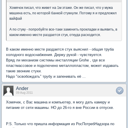
Хомячок писал, что живет на 1м этаже. Он же писал, что у мужа
машина есть, по которой банкой стукнули. Потому я и предложил
вайфай
А по стуку - попробуйте все-таки заменить прокладки и выявить, в
каком именно месте раздается стук, откуда расходится.
В каком именно месте раздается стук выяснил - общая труба
холодного водоснабжения. Держу рукой - чувствуется.
Вряд ли механизм системы инсталляции Grohe , где все
пластмассовое и подключено металлопластом, может издавать
такие звонкие стуки.
Надо "освобождать" трубу и запенивать её ...
Ander
09 Aug 2011
Хомячек, с Вас машина и компьютер, я могу дать камеру и
питание от сети машины. НО до 26-го я вне России в отпуске.
P.S. Только что пришла информация из РосПотребНадзора по