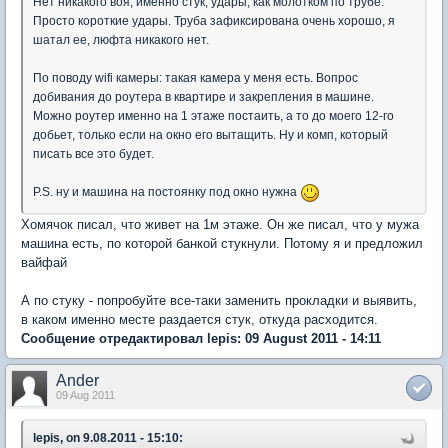
Нет никакого воя, именно стук, удары, как молотком по трубе.
Просто короткие удары. Труба зафиксирована очень хорошо, я
шатал ее, люфта никакого нет.
По поводу wifi камеры: такая камера у меня есть. Вопрос
добивания до роутера в квартире и закрепления в машине.
Можно роутер именно на 1 этаже постаить, а то до моего 12-го
добьет, только если на окно его вытащить. Ну и комп, который
писать все это будет.
P.S. ну и машина на постоянку под окно нужна
Хомячок писал, что живет на 1м этаже. Он же писал, что у мужа
машина есть, по которой банкой стукнули. Потому я и предложил
вайфай
А по стуку - попробуйте все-таки заменить прокладки и выявить,
в каком именно месте раздается стук, откуда расходится.
Сообщение отредактировал lepis: 09 August 2011 - 14:11
Ander
09 Aug 2011
lepis, on 9.08.2011 - 15:10: