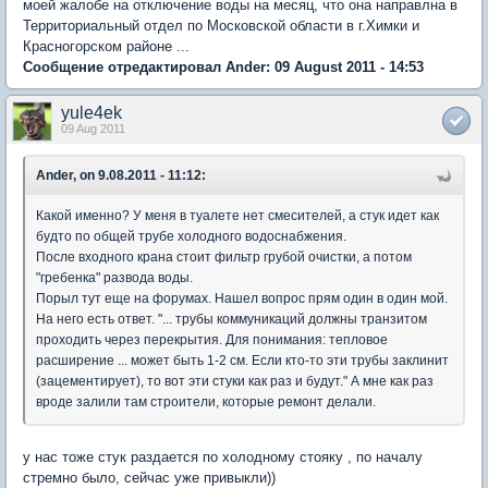
моей жалобе на отключение воды на месяц, что она направлна в
Территориальный отдел по Московской области в г.Химки и
Красногорском районе ...
Сообщение отредактировал Ander: 09 August 2011 - 14:53
yule4ek
09 Aug 2011
Ander, on 9.08.2011 - 11:12:
Какой именно? У меня в туалете нет смесителей, а стук идет как
будто по общей трубе холодного водоснабжения.
После входного крана стоит фильтр грубой очистки, а потом
"гребенка" развода воды.
Порыл тут еще на форумах. Нашел вопрос прям один в один мой.
На него есть ответ. "... трубы коммуникаций должны транзитом
проходить через перекрытия. Для понимания: тепловое
расширение ... может быть 1-2 см. Если кто-то эти трубы заклинит
(зацементирует), то вот эти стуки как раз и будут." А мне как раз
вроде залили там строители, которые ремонт делали.
у нас тоже стук раздается по холодному стояку , по началу
стремно было, сейчас уже привыкли))