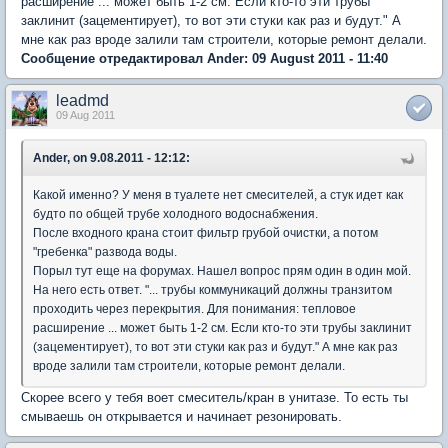
расширение ... может быть 1-2 см. Если кто-то эти трубы
заклинит (зацементирует), то вот эти стуки как раз и будут." А
мне как раз вроде залили там строители, которые ремонт делали.
Сообщение отредактировал Ander: 09 August 2011 - 11:40
leadmd
09 Aug 2011
Ander, on 9.08.2011 - 12:12:
Какой именно? У меня в туалете нет смесителей, а стук идет как
будто по общей трубе холодного водоснабжения.
После входного крана стоит фильтр грубой очистки, а потом
"гребенка" развода воды.
Порыл тут еще на форумах. Нашел вопрос прям один в один мой.
На него есть ответ. "... трубы коммуникаций должны транзитом
проходить через перекрытия. Для понимания: тепловое
расширение ... может быть 1-2 см. Если кто-то эти трубы заклинит
(зацементирует), то вот эти стуки как раз и будут." А мне как раз
вроде залили там строители, которые ремонт делали.
Скорее всего у тебя воет смеситель/кран в унитазе. То есть ты
смываешь он открывается и начинает резонировать.