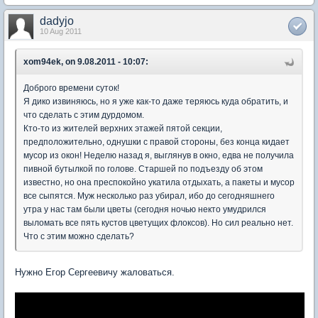
dadyjo
10 Aug 2011
xom94ek, on 9.08.2011 - 10:07:
Доброго времени суток!
Я дико извиняюсь, но я уже как-то даже теряюсь куда обратить, и
что сделать с этим дурдомом.
Кто-то из жителей верхних этажей пятой секции,
предположительно, однушки с правой стороны, без конца кидает
мусор из окон! Неделю назад я, выглянув в окно, едва не получила
пивной бутылкой по голове. Старшей по подъезду об этом
известно, но она преспокойно укатила отдыхать, а пакеты и мусор
все сыпятся. Муж несколько раз убирал, ибо до сегодняшнего
утра у нас там были цветы (сегодня ночью некто умудрился
выломать все пять кустов цветущих флоксов). Но сил реально нет.
Что с этим можно сделать?
Нужно Егор Сергеевичу жаловаться.