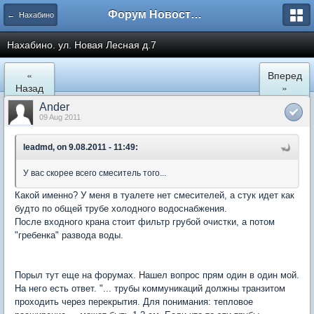
Форум Новостройки
← Нахабино
Нахабино. ул. Новая Лесная д.7
«
Вперед
Назад
»
Ander
09 Aug 2011
leadmd, on 9.08.2011 - 11:49:
У вас скорее всего смеситель того...
Какой именно? У меня в туалете нет смесителей, а стук идет как
будто по общей трубе холодного водоснабжения.
После входного крана стоит фильтр грубой очистки, а потом
"гребенка" развода воды.
Порыл тут еще на форумах. Нашел вопрос прям один в один мой.
На него есть ответ. "... трубы коммуникаций должны транзитом
проходить через перекрытия. Для понимания: тепловое