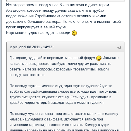
Некоторое время назад у нас была встреча с директором
Акватории, который между делом сказал, что в трубах
водоснабжения Строймонолит оставил окалину и камни
достаточно большого размера. Не исключено, что именно такой
кусок циркулирует в вашей трубе.
Еще много чудес нас ждет впереди
lepis, on 9.08.2011 - 14:52:
Граждане, ну давайте переходить на новый форум
Извините
за настырность, просто там будет легче другим разыскивать
ответы на те же вопросы, с которыми "воевали" вы. Помоги
соседу, так сказать-с.
По поводу стука — именно стук, один стук, не гудение? где-то
труба плохо зафиксирована скорее всего, когда идет поток воды,
трубка смещается, стукает в стенку. Если гудит - прокладка в
девайсе, через который выходит вода в момент гудения.
По поводу мусора из окна - под окна ставится машина, в машину
камера наблюдения с вайфаем. Включается запись при
изменении картинки, но можно и все писать. Камеру внутри
машины направить на окна дома. Ну и поймать. Цена вопроса - в