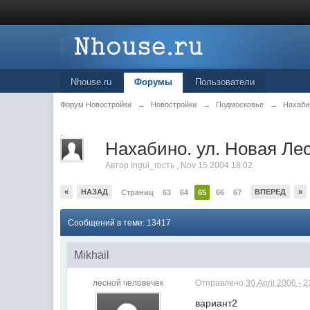
Nhouse.ru
Форумы
Пользователи
Форум Новостройки
→
Новостройки
→
Подмосковье
→
Нахаби
.
Нахабино. ул. Новая Лес
Автор
Ingul_гость
,
Nov 15 2004 18:02
«
НАЗАД
ВПЕРЕД
»
Страниц
63
64
65
66
67
Сообщений в теме: 13417
Mikhail
лесной человечек
Отправлено
30 April 2006 - 2
вариант2