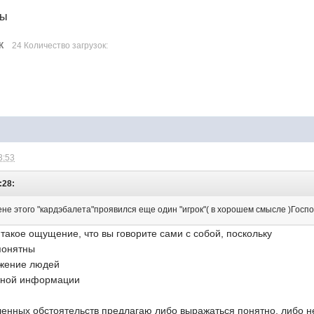
лы
К
24 Количество загрузок:
3:53
:28:
ене этого "кардэбалета"проявился еще один "игрок"( в хорошем смысле )Госп
акое ощущение, что вы говорите сами с собой, поскольку
понятны
ажение людей
ятной информации
енных обстоятельств предлагаю либо выражаться понятно, либо н