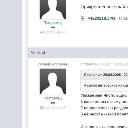
Прикрепленные фай
P4220218.JPG
70.82
Постоялец
631 сообщений
Mikhail
лесной человечек
Отправлено
30 April 2006 - 2
Cleaner, on 29.04.2006 - 22
А самое интересное на сц
Уважаемый Чистильщик, т
Постоялец
1.ваши посты никому не
2.направлены на раздр
631 сообщений
3.не несут никакой пон
Исходя из вышеперечисл