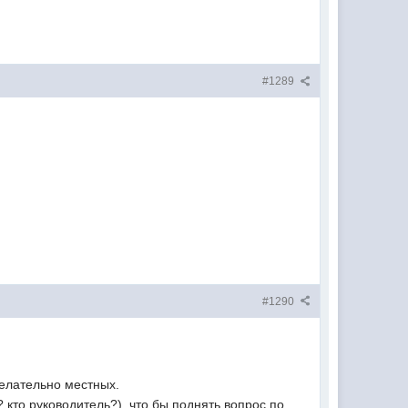
#1289
#1290
желательно местных.
 кто руководитель?), что бы поднять вопрос по