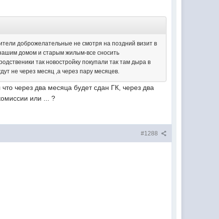
оители доброжелательные не смотря на поздний визит в
 нашим домом и старым жилым-все сносить
одственики так новостройку покупали так там дыра в
дут не через месяц ,а через пару месяцев.
 что через два месяца будет сдан ГК, через два
миссии или ... ?
#1288