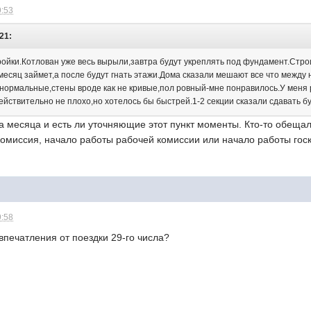
9:53
:21:
тройки.Котлован уже весь вырыли,завтра будут укреплять под фундамент.Стр
месяц займет,а после будут гнать этажи.Дома сказали мешают все что между
нормальные,стены вроде как не кривые,пол ровный-мне понравилось.У меня р
йствительно не плохо,но хотелось бы быстрей.1-2 секции сказали сдавать бу
два месяца и есть ли уточняющие этот пункт моменты. Кто-то обещал
омиссия, начало работы рабочей комиссии или начало работы госко
9:58
 впечатления от поездки 29-го числа?