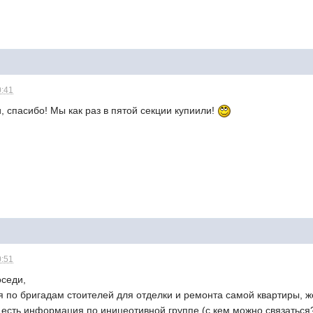
0:41
 спасибо! Мы как раз в пятой секции купиили!
0:51
седи,
я по бригадам стоителей для отделки и ремонта самой квартиры, 
го есть информация по иницеотивной группе (с кем можно связаться?