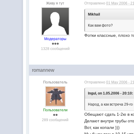
Живу я тут
Отправлено
01 May 2006 - 2
Mikhail
Как вам фото?
Фотки классные, плохо т
Модераторы
1328 сообщений
romannew
Пользователь
Отправлено
01 May 2006 - 2
Ingul, on 1.05.2006 - 20:10:
Народ, а как встреча 29-г
Пользователи
Обещают сдать 1-2ю в ко
289 сообщений
Делают внутри трубы ото
Вот, как копали )))