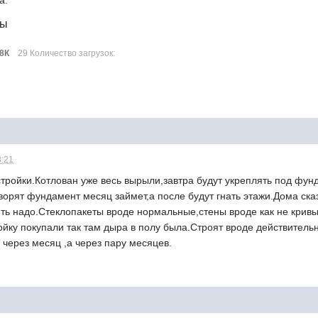
а.
лы
38К
29 Количество загрузок:
3:21
 стройки.Котлован уже весь вырыли,завтра будут укреплять под фу
оворят фундамент месяц займет,а после будут гнать этажи.Дома с
ть надо.Стеклопакеты вроде нормальные,стены вроде как не крив
ойку покупали так там дыра в полу была.Строят вроде действитель
е через месяц ,а через пару месяцев.