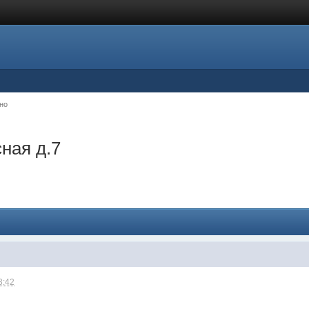
но
ная д.7
3:42