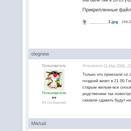
Мы были там в 10-15 утр
Прикрепленные фай
________1.jpg
109.
olegnew
Пользователь
Отправлено
01 May 2006 - 2
Только что приехали со
поздний визит в 21.00.Г
старым жилым-все сноси
Пользователи
родственики так новостр
сказали сдавать будут н
93 сообщений
Mikhail