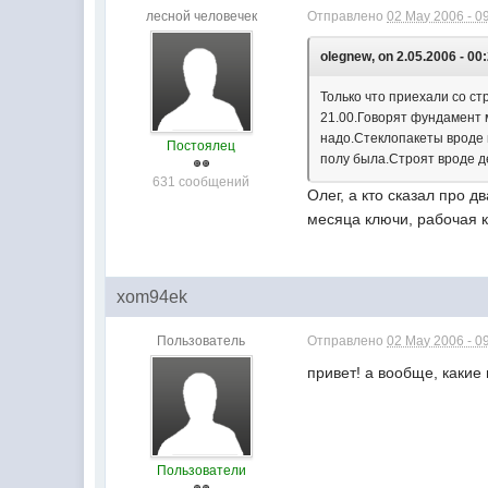
лесной человечек
Отправлено
02 May 2006 - 0
olegnew, on 2.05.2006 - 00
Только что приехали со с
21.00.Говорят фундамент 
надо.Стеклопакеты вроде 
Постоялец
полу была.Строят вроде де
631 сообщений
Олег, а кто сказал про 
месяца ключи, рабочая к
xom94ek
Пользователь
Отправлено
02 May 2006 - 0
привет! а вообще, какие
Пользователи