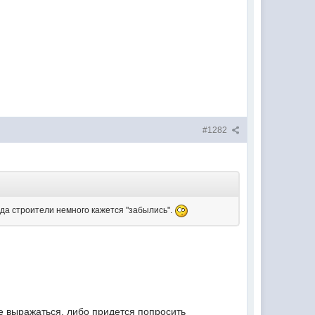
#1282
ода строители немного кажется "забылись".
е выражаться, либо придется попросить