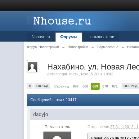
Nhouse.ru
Форумы
Пользователи
Форум Новостройки
→
Новостройки
→
Подмосковье
→
Нахаби
.
Нахабино. ул. Новая Лес
Автор
Ingul_гость
,
Nov 15 2004 18:02
«
НАЗАД
ВПЕРЕД
Страниц
667
668
669
670
671
Сообщений в теме: 13417
dadyjo
Пользователь
Отправлено
27 June 2012 - 1
Egoist, on 26.06.2012 - 19: