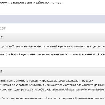
чку и в патрон ввинчивайте поплотнее.
20:57
27:
 стоит? лампы накаливания, галогенки? в разных комнатах или в одном па
маю ))) А вообще очень часто на кухне перегорают и в ванной. А в
12:
нять, нужно смотреть толщину провода, автомат защищает проводку.
ть может от короткого замыкания или может сам автомат сломался тогда можн
и сгорали, один раз сама по себе с хлопком, второй раз при включении выкл
т быть и перенапряжение и плохой контакт в патроне и бракованные лампочк