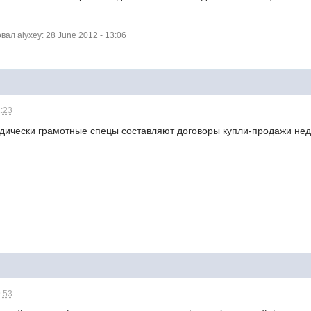
л alyxey: 28 June 2012 - 13:06
2:23
дически грамотные спецы составляют договоры купли-продажи недв
9:53