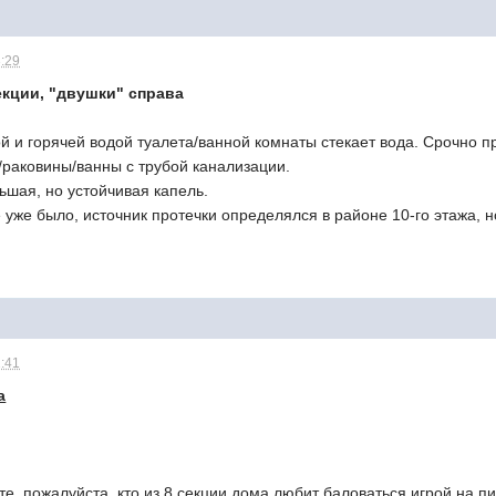
3:29
екции, "двушки" справа
ой и горячей водой туалета/ванной комнаты стекает вода. Срочно п
/раковины/ванны с трубой канализации.
ьшая, но устойчивая капель.
 уже было, источник протечки определялся в районе 10-го этажа, н
1:41
а
те, пожалуйста, кто из 8 секции дома любит баловаться игрой на пи