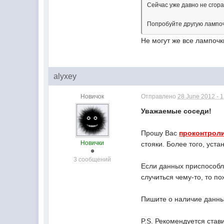
Сейчас уже давно не сгора
Попробуйте другую лампоч
Не могут же все лампочк
alyxey
Новичок
Отправлено
28 June 2012 - 
Уважаемые соседи!
Прошу Вас
проконтрол
Новички
стояки. Более того, уст
3 сообщений
Если данных приспособле
случиться чему-то, то по
Пишите о наличие данны
P.S. Рекомендуется став