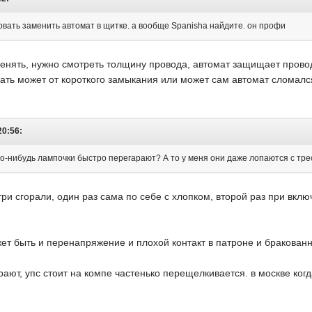
овать заменить автомат в щитке. а вообще Spanisha найдите. он профи
менять, нужно смотреть толщину провода, автомат защищает провод
ать может от короткого замыкания или может сам автомат сломался
20:56:
го-нибудь лампочки быстро перегарают? А то у меня они даже лопаются с треск
три сгорали, один раз сама по себе с хлопком, второй раз при вк
ет быть и перенапряжение и плохой контакт в патроне и бракован
рают, упс стоит на компе частенько перещелкивается. в москве когд