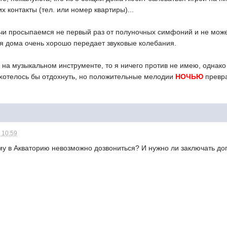
х контакты (тел. или номер квартиры)...
очи просыпаемся не первый раз от полуночных симфоний и не можем
ия дома очень хорошо передает звуковые колебания.
 на музыкальном инструменте, то я ничего против не имею, однако 
 хотелось бы отдохнуть, но положительные мелодии
НОЧЬЮ
превра
 10:59
ему в Акваторию невозможно дозвониться? И нужно ли заключать до