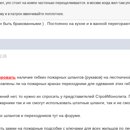
ют, упс стоит на компе частенько перещелкивается. в москве когда жил там уп
ку и в патрон ввинчивайте поплотнее.
и быть бракованными ) . Постоянно на кухне и в ванной перегорают
12:38
ировать
наличие гибких пожарных шлангов (рукавов) на лестничной
ановлены ли на пожарных кранах переходники для одевания этих ги
ний нет, то нужно их спросить у представителей СтройМонолита. Пр
жарники так и не смогут использовать штатные шланги, так и не смо
х шлангов и переходников тут на форуме.
ить замки на пожарные подсобки с ключами для всех жильцов по ле