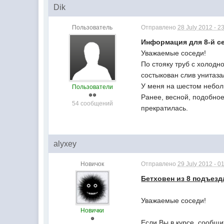
Dik
Пользователь
Отправлено
28 July 2012 - 2
Информация для 8-й с
Уважаемые соседи!
По стояку труб с холодн
состыкован слив унитаза
У меня на шестом небол
Пользователи
Ранее, весной, подобное
54 сообщений
прекратилась.
alyxey
Новичок
Отправлено
29 July 2012 - 0
Бетховен из 8 подъезд
Уважаемые соседи!
Новички
Если Вы в курсе, сообщи