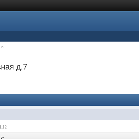
но
ная д.7
1:12
42: