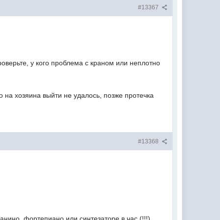
#13367
роверьте, у кого проблема с краном или неплотно
о на хозяина выйти не удалось, позже протечка
#13368
анино, фортепиано или синтезаторе в час (!!!)