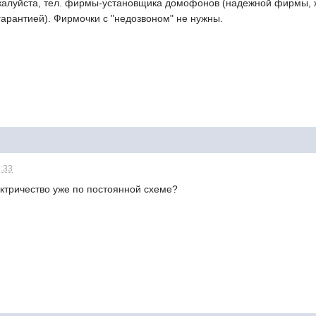
жалуйста, тел. фирмы-установщика домофонов (надежной фирмы, 
арантией). Фирмочки с "недозвоном" не нужны.
3:33
лектричество уже по постоянной схеме?