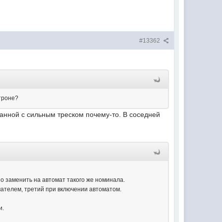
#13362
троне?
 ванной с сильным треском почему-то. В соседней
о заменить на автомат такого же номинала.
ючателем, третий при включении автоматом.
и.