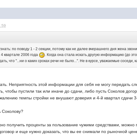
1:59
:
знать: по поводу 1 - 2 секции, потому как не далее вчерашнего дня жена звон
в 4 квартале 2006 года
. Когда она стала искать другую информацию (до эт
ть, что "...ни о каких сроках речи не было...". Не в курсе, уважаемые соседи,
ать. Неприятность этой информации для себя не могу передать сло
ь, чтобы пустили так или иначе до сдачи, либо пусть Соколов дого
ожалению темпы стройки не внушают доверия и 4-й квартал сдачи 3
ь Соколову?
ожно получить проценты за пользование чужими средствами, можно 
оговор и еще нужно доказать, что вы ее снимали по рыночной цен