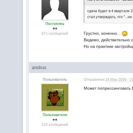
сдача будет в 4 квартале 
стал утверждать, что "...ни
Постоялец
Грустно, конечно...
971 сообщений
Видимо, действительно с
Но на практике застрой
andrus
Пользователь
Отправлено
24 May 2006 - 1
Может попрессинговать Б
Пользователи
133 сообщений