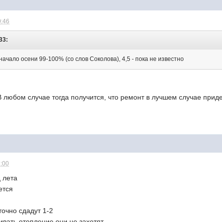
0:46
33:
 начало осени 99-100% (со слов Соколова), 4,5 - пока не известно
 В любом случае тогда получится, что ремонт в лучшем случае приде
1:00
 лета
ется
 точно сдадут 1-2
ивать отопление они не захотят