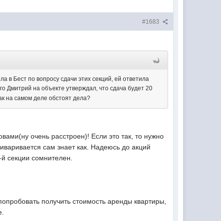
#1683
ила в Бест по вопросу сдачи этих секций, ей ответила
ого Дмитрий на объекте утверждал, что сдача будет 20
 как на самом деле обстоят дела?
вами(ну очень расстроен)! Если это так, то нужно
риваривается сам знает как. Надеюсь до акций
-й секции сомнителен.
попробовать получить стоимость аренды квартиры,
е.