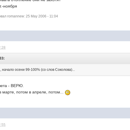
т.-ноября
ал romannew: 25 May 2006 - 11:04
2:28
33:
та, начало осени 99-100% (со слов Соколова)...
лета - ВЕРЮ.
в марте, потом в апреле, потом...
2:55