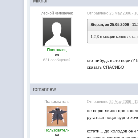
Mikhail
лесной человечек
Отправлено
25 May 2006 - 1
Stepan, on 25.05.2006 - 11:
1,2,3-я секции конец лета,
Постоялец
631 сообщений
кто-нибудь в это верит?
сказать СПАСИБО
romannew
Пользователь
Отправлено
25 May 2006 - 1
не верю лично про конец
ругаться нецензурно хоч
Пользователи
кстати... до холодов они
из своего кармана оплач