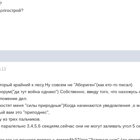
?
долгострой?
6:13
торый крайний к лесу.Ну совсем не "Абориген"(как кто-то писал)
орум("да тут война однако") Собственно, ввиду того, что нахожус
ложение дел.
ростят меня "силы природные")Когда начинаются уведомления ,о м
рый вам это "приподнес",
 из трех пальчиков.
 паралельно 3,4,5,6 секциям,сейчас они не могут заливать угол 5 с
.
 так как,не решают вопрос с домом№37(тов "Затиральщик"-(да про