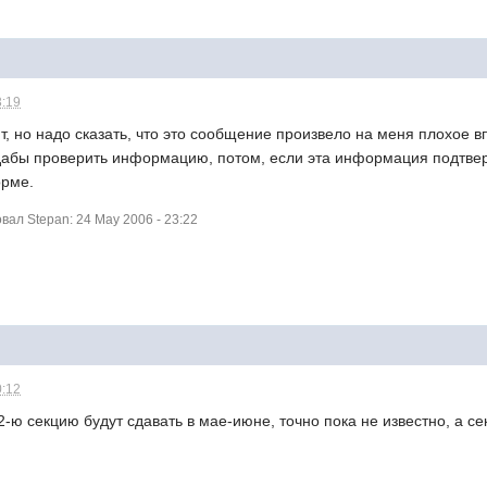
3:19
ит, но надо сказать, что это сообщение произвело на меня плохое 
 дабы проверить информацию, потом, если эта информация подтвер
орме.
ал Stepan: 24 May 2006 - 23:22
0:12
 2-ю секцию будут сдавать в мае-июне, точно пока не известно, а се