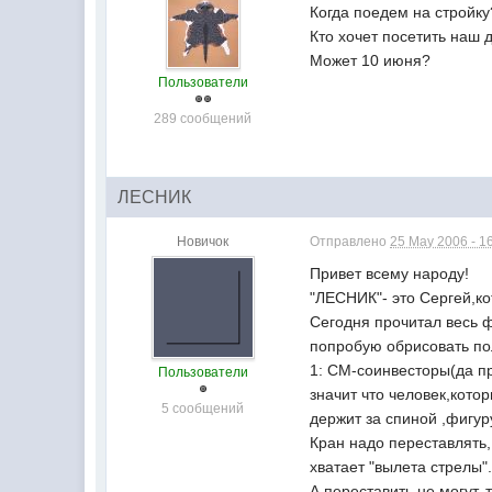
Когда поедем на стройку
Кто хочет посетить наш 
Может 10 июня?
Пользователи
289 сообщений
ЛЕСНИК
Новичок
Отправлено
25 May 2006 - 1
Привет всему народу!
"ЛЕСНИК"- это Сергей,ко
Сегодня прочитал весь ф
попробую обрисовать по
1: СМ-соинвесторы(да п
Пользователи
значит что человек,кото
5 сообщений
держит за спиной ,фигуру
Кран надо переставлять,
хватает "вылета стрелы"
А переставить не могут,