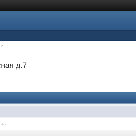
но
ная д.7
7:46
: