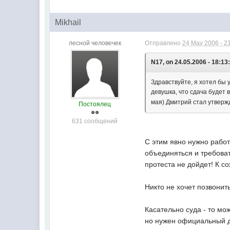
Mikhail
лесной человечек
Отправлено
24 May 2006 - 2
N17, on 24.05.2006 - 18:13
Здравствуйте, я хотел бы у
девушка, что сдача будет 
мая) Дмитрий стал утвержда
Постоялец
631 сообщений
С этим явно нужно работ
объединяться и требоват
протеста не дойдет! К с
Никто не хочет позвонит
Касательно суда - то м
но нужен официальный д