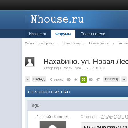
Nhouse.ru
Форумы
Пользователи
Форум Новостройки
→
Новостройки
→
Подмосковье
→
Нахаби
.
Нахабино. ул. Новая Лес
Автор
Ingul_гость
,
Nov 15 2004 18:02
«
НАЗАД
ВПЕРЕД
»
Страниц
83
84
85
86
87
Сообщений в теме: 13417
Ingul
Ленивый обыватель
Отправлено
24 May 2006 - 1
N17, on 24.05.2006 - 18:13