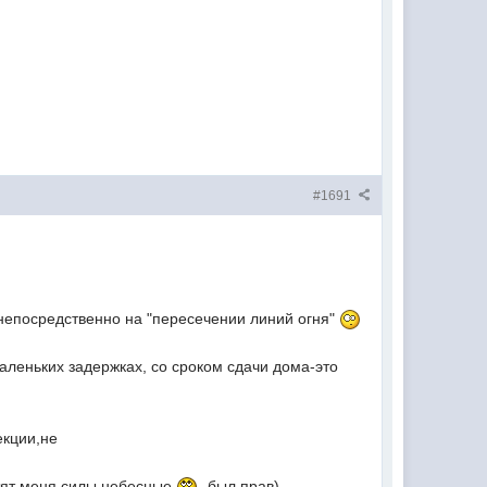
#1691
ь непосредственно на "пересечении линий огня"
аленьких задержках, со сроком сдачи дома-это
екции,не
стят меня силы небесные
-был прав)